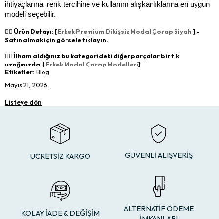
ihtiyaçlarına, renk tercihine ve kullanım alışkanlıklarına en uygun 
modeli seçebilir.
👉🏻 Ürün Detayı: [
Erkek Premium Dikişsiz Modal Çorap Siyah
] –
Satın almak için görsele tıklayın.
👉🏻 İlham aldığınız bu kategorideki diğer parçalar bir tık
uzağınızda.[
Erkek Modal Çorap Modelleri
]
Etiketler:
Blog
Mayıs 21, 2026
Listeye dön
×
GÜVENLİ ALIŞVERİŞ
ÜCRETSİZ KARGO
ALTERNATİF ÖDEME
KOLAY İADE & DEĞİŞİM
İMKANLARI