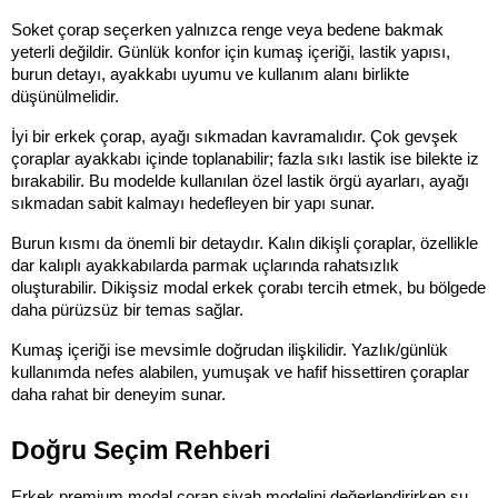
Soket çorap seçerken yalnızca renge veya bedene bakmak 
yeterli değildir. Günlük konfor için kumaş içeriği, lastik yapısı, 
burun detayı, ayakkabı uyumu ve kullanım alanı birlikte 
düşünülmelidir.
İyi bir erkek çorap, ayağı sıkmadan kavramalıdır. Çok gevşek 
çoraplar ayakkabı içinde toplanabilir; fazla sıkı lastik ise bilekte iz 
bırakabilir. Bu modelde kullanılan özel lastik örgü ayarları, ayağı 
sıkmadan sabit kalmayı hedefleyen bir yapı sunar.
Burun kısmı da önemli bir detaydır. Kalın dikişli çoraplar, özellikle 
dar kalıplı ayakkabılarda parmak uçlarında rahatsızlık 
oluşturabilir. Dikişsiz modal erkek çorabı tercih etmek, bu bölgede 
daha pürüzsüz bir temas sağlar.
Kumaş içeriği ise mevsimle doğrudan ilişkilidir. Yazlık/günlük 
kullanımda nefes alabilen, yumuşak ve hafif hissettiren çoraplar 
daha rahat bir deneyim sunar.
Doğru Seçim Rehberi
Erkek premium modal çorap siyah modelini değerlendirirken şu 