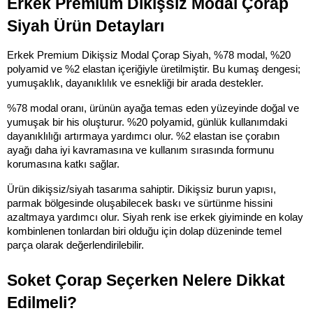
Erkek Premium Dikişsiz Modal Çorap 
Siyah Ürün Detayları
Erkek Premium Dikişsiz Modal Çorap Siyah, %78 modal, %20 
polyamid ve %2 elastan içeriğiyle üretilmiştir. Bu kumaş dengesi; 
yumuşaklık, dayanıklılık ve esnekliği bir arada destekler.
%78 modal oranı, ürünün ayağa temas eden yüzeyinde doğal ve 
yumuşak bir his oluşturur. %20 polyamid, günlük kullanımdaki 
dayanıklılığı artırmaya yardımcı olur. %2 elastan ise çorabın 
ayağı daha iyi kavramasına ve kullanım sırasında formunu 
korumasına katkı sağlar.
Ürün dikişsiz/siyah tasarıma sahiptir. Dikişsiz burun yapısı, 
parmak bölgesinde oluşabilecek baskı ve sürtünme hissini 
azaltmaya yardımcı olur. Siyah renk ise erkek giyiminde en kolay 
kombinlenen tonlardan biri olduğu için dolap düzeninde temel 
parça olarak değerlendirilebilir.
Soket Çorap Seçerken Nelere Dikkat 
Edilmeli?