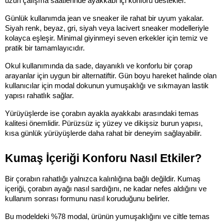
uzun çalışma saatlerinde ayakkabı içi konforu destekler.
Günlük kullanımda jean ve sneaker ile rahat bir uyum yakalar. 
Siyah renk, beyaz, gri, siyah veya lacivert sneaker modelleriyle 
kolayca eşleşir. Minimal giyinmeyi seven erkekler için temiz ve 
pratik bir tamamlayıcıdır.
Okul kullanımında da sade, dayanıklı ve konforlu bir çorap 
arayanlar için uygun bir alternatiftir. Gün boyu hareket halinde olan 
kullanıcılar için modal dokunun yumuşaklığı ve sıkmayan lastik 
yapısı rahatlık sağlar.
Yürüyüşlerde ise çorabın ayakla ayakkabı arasındaki temas 
kalitesi önemlidir. Pürüzsüz iç yüzey ve dikişsiz burun yapısı, 
kısa günlük yürüyüşlerde daha rahat bir deneyim sağlayabilir.
Kumaş İçeriği Konforu Nasıl Etkiler?
Bir çorabın rahatlığı yalnızca kalınlığına bağlı değildir. Kumaş 
içeriği, çorabın ayağı nasıl sardığını, ne kadar nefes aldığını ve 
kullanım sonrası formunu nasıl koruduğunu belirler.
Bu modeldeki %78 modal, ürünün yumuşaklığını ve ciltle temas 