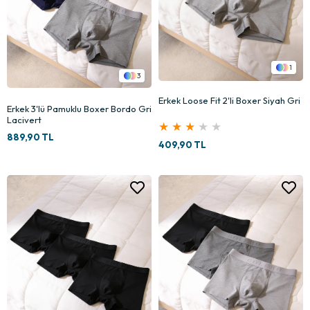
1
3
Erkek Loose Fit 2'li Boxer Siyah Gri
Erkek 3'lü Pamuklu Boxer Bordo Gri
Lacivert
★
★
★
★
★
889,90 TL
409,90 TL