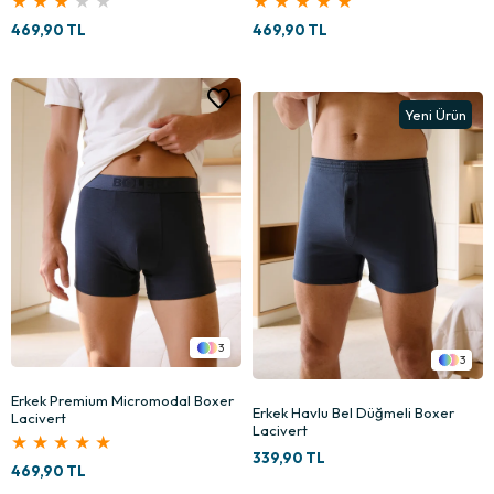
★
★
★
★
★
★
★
★
★
★
469,90 TL
469,90 TL
Yeni Ürün
3
3
Erkek Premium Micromodal Boxer
Erkek Havlu Bel Düğmeli Boxer
Lacivert
Lacivert
★
★
★
★
★
339,90 TL
469,90 TL