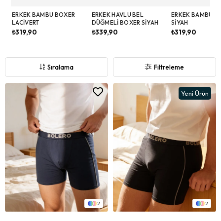
ERKEK BAMBU BOXER
ERKEK HAVLU BEL
ERKEK BAMBU B
LACIVERT
DÜĞMELI BOXER SIYAH
SIYAH
₺319,90
₺339,90
₺319,90
Sıralama
Filtreleme
Yeni Ürün
2
2