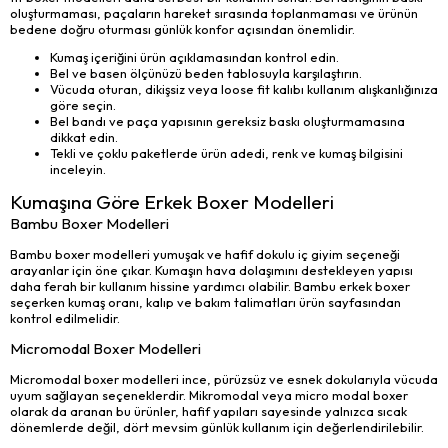
oluşturmaması, paçaların hareket sırasında toplanmaması ve ürünün
bedene doğru oturması günlük konfor açısından önemlidir.
Kumaş içeriğini ürün açıklamasından kontrol edin.
Bel ve basen ölçünüzü beden tablosuyla karşılaştırın.
Vücuda oturan, dikişsiz veya loose fit kalıbı kullanım alışkanlığınıza
göre seçin.
Bel bandı ve paça yapısının gereksiz baskı oluşturmamasına
dikkat edin.
Tekli ve çoklu paketlerde ürün adedi, renk ve kumaş bilgisini
inceleyin.
Kumaşına Göre Erkek Boxer Modelleri
Bambu Boxer Modelleri
Bambu boxer modelleri yumuşak ve hafif dokulu iç giyim seçeneği
arayanlar için öne çıkar. Kumaşın hava dolaşımını destekleyen yapısı
daha ferah bir kullanım hissine yardımcı olabilir. Bambu erkek boxer
seçerken kumaş oranı, kalıp ve bakım talimatları ürün sayfasından
kontrol edilmelidir.
Micromodal Boxer Modelleri
Micromodal boxer modelleri ince, pürüzsüz ve esnek dokularıyla vücuda
uyum sağlayan seçeneklerdir. Mikromodal veya micro modal boxer
olarak da aranan bu ürünler, hafif yapıları sayesinde yalnızca sıcak
dönemlerde değil, dört mevsim günlük kullanım için değerlendirilebilir.