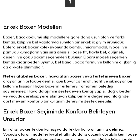
1
Erkek Boxer Modelleri
Boxer, bacak bölümü slip modellere göre daha uzun olan ve farklı
kumaş, kalıp ve bel yapılarıyla sunulan bir erkek iç giyim ürünüdür.
Bolero erkek boxer koleksiyonunda bambu, micromodal, lyocell ve
pamuklu kumaşların yanı sıra dikişsiz, loose fit, havlu bel, düğmeli,
desenli ve çoklu paket seçenekleri bulunur. Doğru modeli seçerken
kumaş kadar beden uyumu, bel bandı, paça formu ve kullanım alışkanlığı
da dikkate alınmalıdır.
Nefes alabilen boxer
,
hava alan boxer
veya
terletmeyen boxer
arayanların ortak beklentisi; gün boyunca ferah, hafif ve sıkmayan bir
kullanım hissidir. Hiçbir boxerın terlemeyi tamamen önlediği
söylenemez. Hava dolaşımını destekleyen kumaş yapısı, doğru beden
ve vücudu gereksiz yere sıkmayan kalıp birlikte değerlendirildiğinde
dört mevsim konforlu bir kullanım deneyimi desteklenebilir.
Erkek Boxer Seçiminde Konforu Belirleyen
Unsurlar
En rahat boxer tek bir kumaş ya da tek bir kalıp anlamına gelmez.
Vücuda oturan modeller kıyafet altında daha düzenli durabilirken, loose
fit boxer modelleri daha serbest bir kullanım sunar. Bel lastiğinin baskı