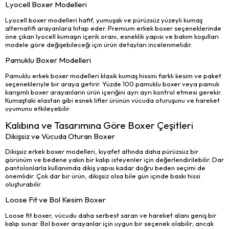
Lyocell Boxer Modelleri
Lyocell boxer modelleri hafif, yumuşak ve pürüzsüz yüzeyli kumaş
alternatifi arayanlara hitap eder. Premium erkek boxer seçeneklerinde
öne çıkan lyocell kumaşın içerik oranı, esneklik yapısı ve bakım koşulları
modele göre değişebileceği için ürün detayları incelenmelidir.
Pamuklu Boxer Modelleri
Pamuklu erkek boxer modelleri klasik kumaş hissini farklı kesim ve paket
seçenekleriyle bir araya getirir. Yüzde 100 pamuklu boxer veya pamuk
karışımlı boxer arayanların ürün içeriğini ayrı ayrı kontrol etmesi gerekir.
Kumaştaki elastan gibi esnek lifler ürünün vücuda oturuşunu ve hareket
uyumunu etkileyebilir.
Kalıbına ve Tasarımına Göre Boxer Çeşitleri
Dikişsiz ve Vücuda Oturan Boxer
Dikişsiz erkek boxer modelleri, kıyafet altında daha pürüzsüz bir
görünüm ve bedene yakın bir kalıp isteyenler için değerlendirilebilir. Dar
pantolonlarla kullanımda dikiş yapısı kadar doğru beden seçimi de
önemlidir. Çok dar bir ürün, dikişsiz olsa bile gün içinde baskı hissi
oluşturabilir.
Loose Fit ve Bol Kesim Boxer
Loose fit boxer, vücudu daha serbest saran ve hareket alanı geniş bir
kalıp sunar. Bol boxer arayanlar için uygun bir seçenek olabilir; ancak