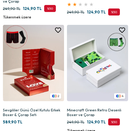
ve Çorap
★
★
★
★
★
249,90 TL
124,90 TL
%50
249,90 TL
124,90 TL
%50
Tükenmek üzere
2
4
Sevgililer Günü Özel Kutulu Erkek
Minecraft Green Retro Desenli
Boxer & Çorap Seti
Boxer ve Çorap
589,90 TL
249,90 TL
124,90 TL
%50
Tükenmek üzere