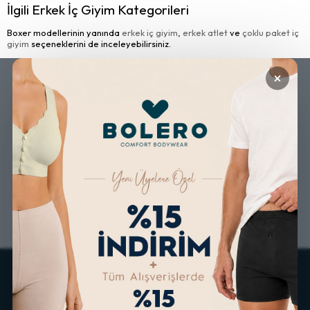
İlgili Erkek İç Giyim Kategorileri
Boxer modellerinin yanında
erkek iç giyim
,
erkek atlet
ve
çoklu paket iç
giyim
seçeneklerini de inceleyebilirsiniz.
×
GÜVENLİ ALIŞVERİŞ
ÜCRETSİZ KARGO
ALTERNATİF ÖDEME
KOLAY İADE & DEĞİŞİM
İMKANLARI