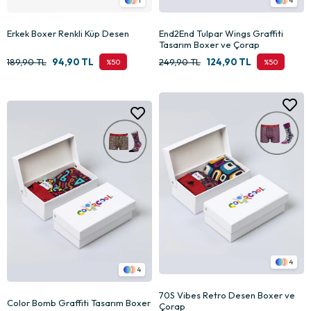
1
4
Erkek Boxer Renkli Küp Desen
End2End Tulpar Wings Graffiti
Tasarım Boxer ve Çorap
189,90 TL
94,90 TL
249,90 TL
124,90 TL
%50
%50
4
4
70S Vibes Retro Desen Boxer ve
Color Bomb Graffiti Tasarım Boxer
Çorap