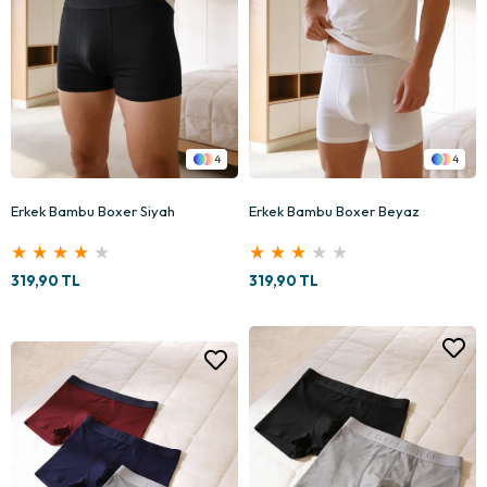
4
4
Erkek Bambu Boxer Siyah
Erkek Bambu Boxer Beyaz
★
★
★
★
★
★
★
★
★
★
319,90 TL
319,90 TL