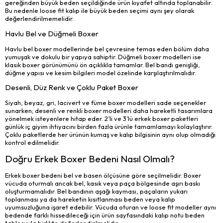
gereğinden büyük beden seçildiğinde ürün kıyafet altında toplanabilir.
Bu nedenle loose fit kalıp ile büyük beden seçimi aynı şey olarak
değerlendirilmemelidir.
Havlu Bel ve Düğmeli Boxer
Havlu bel boxer modellerinde bel çevresine temas eden bölüm daha
yumuşak ve dokulu bir yapıya sahiptir. Düğmeli boxer modelleri ise
klasik boxer görünümünü ön açıklıkla tamamlar. Bel bandı genişliği,
düğme yapısı ve kesim bilgileri model özelinde karşılaştırılmalıdır.
Desenli, Düz Renk ve Çoklu Paket Boxer
Siyah, beyaz, gri, lacivert ve füme boxer modelleri sade seçenekler
sunarken; desenli ve renkli boxer modelleri daha hareketli tasarımlara
yönelmek isteyenlere hitap eder. 2’li ve 3’lü erkek boxer paketleri
günlük iç giyim ihtiyacını birden fazla ürünle tamamlamayı kolaylaştırır.
Çoklu paketlerde her ürünün kumaş ve kalıp bilgisinin aynı olup olmadığı
kontrol edilmelidir.
Doğru Erkek Boxer Bedeni Nasıl Olmalı?
Erkek boxer bedeni bel ve basen ölçüsüne göre seçilmelidir. Boxer
vücuda oturmalı ancak bel, kasık veya paça bölgesinde aşırı baskı
oluşturmamalıdır. Bel bandının aşağı kayması, paçaların yukarı
toplanması ya da hareketin kısıtlanması beden veya kalıp
uyumsuzluğuna işaret edebilir. Vücuda oturan ve loose fit modeller aynı
bedende farklı hissedileceği için ürün sayfasındaki kalıp notu beden
tablosuyla birlikte değerlendirilmelidir.