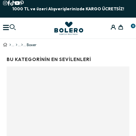
1000 TL ve üzeri Alışverişlerinizde KARGO ÜCRETSİZ!
0
Boxer
BU KATEGORININ EN SEVILENLERI