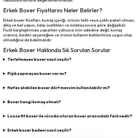
Erkek Boxer Fiyatlarını Neler Belirler?
Erkek boxer fiyatları; kumaş içeriği, ürünün tekli veya çoklu paket olması,
dikiş ve bel yapısı, kalıp özellikleri ve koleksiyonuna göre değişebilir.
Fiyat karşılaştırması yaparken yalnızca ürün adedine değil; kumaş
oranına, beden seçeneğine ve ürünün kullanım beklentinize uygun olup
olmadığına da bakılmalıdır.
Erkek Boxer Hakkında Sık Sorulan Sorular
Terletmeyen boxer nasıl seçilir?
Pişik yapmayan boxer var mı?
Nefes alabilen boxer dört mevsim kullanılabilir mi?
Boxer hangi kumaş olmalı?
Loose fit boxer ile vücuda oturan boxer arasındaki fark nedir?
Erkek boxer bedeni nasıl seçilir?