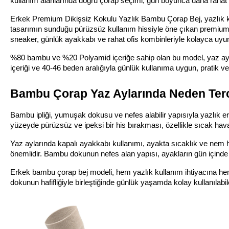
kullanım alanlarında doğru çorap seçimi, gün boyunca daha rahat
Erkek Premium Dikişsiz Kokulu Yazlık Bambu Çorap Bej, yazlık ku
tasarımın sunduğu pürüzsüz kullanım hissiyle öne çıkan premium bi
sneaker, günlük ayakkabı ve rahat ofis kombinleriyle kolayca uyu
%80 bambu ve %20 Polyamid içeriğe sahip olan bu model, yaz ayları
içeriği ve 40-46 beden aralığıyla günlük kullanıma uygun, pratik ve
Bambu Çorap Yaz Aylarında Neden Terci
Bambu ipliği, yumuşak dokusu ve nefes alabilir yapısıyla yazlık e
yüzeyde pürüzsüz ve ipeksi bir his bırakması, özellikle sıcak hav
Yaz aylarında kapalı ayakkabı kullanımı, ayakta sıcaklık ve nem hi
önemlidir. Bambu dokunun nefes alan yapısı, ayakların gün içinde 
Erkek bambu çorap bej modeli, hem yazlık kullanım ihtiyacına h
dokunun hafifliğiyle birleştiğinde günlük yaşamda kolay kullanılabil