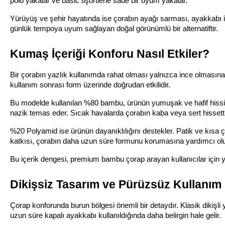
polo yakalar ve basic tişörtlerle sade bir uyum yakalar.
Yürüyüş ve şehir hayatında ise çorabın ayağı sarması, ayakkabı iç
günlük tempoya uyum sağlayan doğal görünümlü bir alternatiftir.
Kumaş İçeriği Konforu Nasıl Etkiler?
Bir çorabın yazlık kullanımda rahat olması yalnızca ince olmasına b
kullanım sonrası form üzerinde doğrudan etkilidir.
Bu modelde kullanılan %80 bambu, ürünün yumuşak ve hafif hiss
nazik temas eder. Sıcak havalarda çorabın kaba veya sert hissett
%20 Polyamid ise ürünün dayanıklılığını destekler. Patik ve kısa 
katkısı, çorabın daha uzun süre formunu korumasına yardımcı olu
Bu içerik dengesi, premium bambu çorap arayan kullanıcılar için yu
Dikişsiz Tasarım ve Pürüzsüz Kullanım
Çorap konforunda burun bölgesi önemli bir detaydır. Klasik dikişli y
uzun süre kapalı ayakkabı kullanıldığında daha belirgin hale gelir.