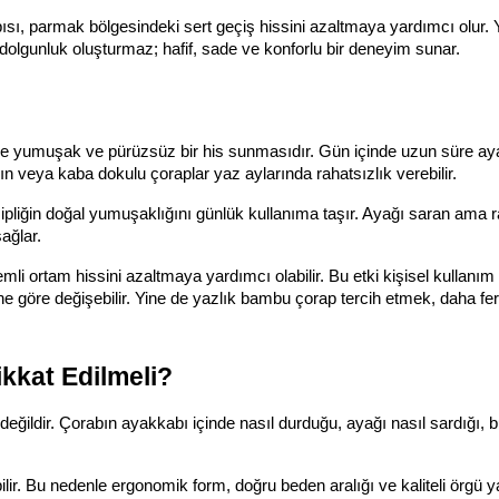
pısı, parmak bölgesindeki sert geçiş hissini azaltmaya yardımcı olur. Y
dolgunluk oluşturmaz; hafif, sade ve konforlu bir deneyim sunar.
ğinde yumuşak ve pürüzsüz bir his sunmasıdır. Gün içinde uzun süre ay
alın veya kaba dokulu çoraplar yaz aylarında rahatsızlık verebilir.
iğin doğal yumuşaklığını günlük kullanıma taşır. Ayağı saran ama ra
ağlar.
i ortam hissini azaltmaya yardımcı olabilir. Bu etki kişisel kullanım 
ne göre değişebilir. Yine de yazlık bambu çorap tercih etmek, daha fera
kkat Edilmeli?
ğildir. Çorabın ayakkabı içinde nasıl durduğu, ayağı nasıl sardığı, b
r. Bu nedenle ergonomik form, doğru beden aralığı ve kaliteli örgü ya