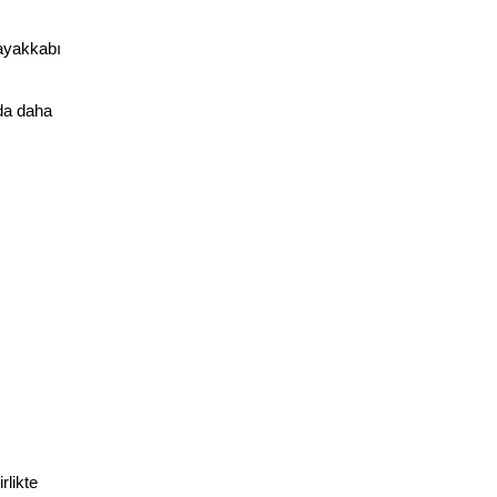
ayakkabı 
da daha 
likte 