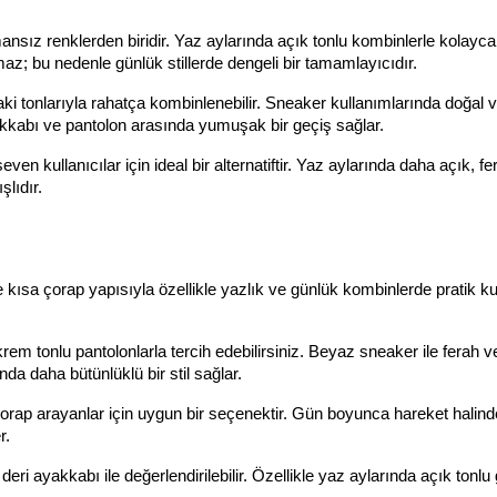
nsız renklerden biridir. Yaz aylarında açık tonlu kombinlerle kolayc
az; bu nedenle günlük stillerde dengeli bir tamamlayıcıdır.
ki tonlarıyla rahatça kombinlenebilir. Sneaker kullanımlarında doğal v
akkabı ve pantolon arasında yumuşak bir geçiş sağlar.
 kullanıcılar için ideal bir alternatiftir. Yaz aylarında daha açık, fer
şlıdır.
ısa çorap yapısıyla özellikle yazlık ve günlük kombinlerde pratik ku
m tonlu pantolonlarla tercih edebilirsiniz. Beyaz sneaker ile ferah ve
da daha bütünlüklü bir stil sağlar.
orap arayanlar için uygun bir seçenektir. Gün boyunca hareket halinde
r.
ri ayakkabı ile değerlendirilebilir. Özellikle yaz aylarında açık tonlu 