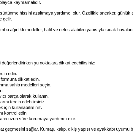
kolayca kaymamalıdır.
sürtünme hissini azaltmaya yardımcı olur. Özellikle sneaker, günlük 
 gelir.
ambu ağırlıklı modeller, hafif ve nefes alabilen yapısıyla sıcak havalar
ğerlendirirken şu noktalara dikkat edebilirsiniz:
rcih edin.
 formuna dikkat edin.
rıma sahip modelleri seçin.
n.
cı parça olarak kullanın.
ını tercih edebilirsiniz.
için kullanabilirsiniz.
ı kontrol edin.
daha uzun süre korumaya yardımcı olur.
t geçmesini sağlar. Kumaş, kalıp, dikiş yapısı ve ayakkabı uyumu bir