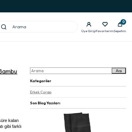
0
Üye Girişi
Favorilerim
Sepetim
l Bambu
Ara
Kategoriler
Erkek Çorap
Son Blog Yazıları
üre kalan 
gibi farklı 