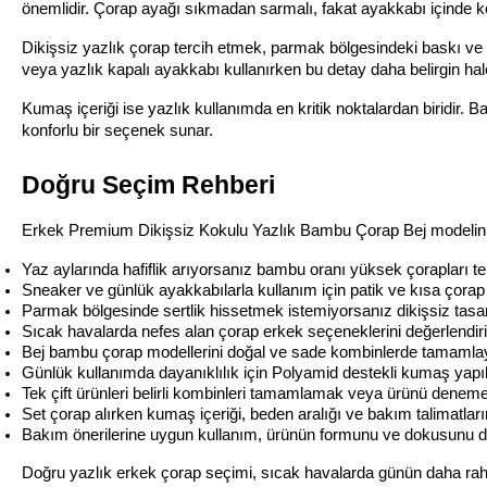
önemlidir. Çorap ayağı sıkmadan sarmalı, fakat ayakkabı içinde 
Dikişsiz yazlık çorap tercih etmek, parmak bölgesindeki baskı ve 
veya yazlık kapalı ayakkabı kullanırken bu detay daha belirgin hale
Kumaş içeriği ise yazlık kullanımda en kritik noktalardan biridir. B
konforlu bir seçenek sunar.
Doğru Seçim Rehberi
Erkek Premium Dikişsiz Kokulu Yazlık Bambu Çorap Bej modelini de
Yaz aylarında hafiflik arıyorsanız bambu oranı yüksek çorapları te
Sneaker ve günlük ayakkabılarla kullanım için patik ve kısa çorap
Parmak bölgesinde sertlik hissetmek istemiyorsanız dikişsiz tasa
Sıcak havalarda nefes alan çorap erkek seçeneklerini değerlendiri
Bej bambu çorap modellerini doğal ve sade kombinlerde tamamlayı
Günlük kullanımda dayanıklılık için Polyamid destekli kumaş yapılar
Tek çift ürünleri belirli kombinleri tamamlamak veya ürünü denemek 
Set çorap alırken kumaş içeriği, beden aralığı ve bakım talimatların
Bakım önerilerine uygun kullanım, ürünün formunu ve dokusunu 
Doğru yazlık erkek çorap seçimi, sıcak havalarda günün daha raha