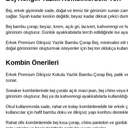
Bej, erkek giyiminde sade, doğal ve temiz bir görünüm sunan zama
sağlar. Siyah kadar keskin değildir, beyaz kadar dikkat çekici durm
Bej bambu çorap; beyaz, krem, açık gri, lacivert, kahverengi ve ha
görünüm oluşturur. Günlük ayakkabılarla tercih edildiğinde ise ay
Erkek Premium Dikişsiz Yazlık Bambu Çorap Bej, minimalist stil seven
doğal görünümler oluşturmak isteyenler için bej ton oldukça kullanı
Kombin Önerileri
Erkek Premium Dikişsiz Kokulu Yazlık Bambu Çorap Bej, patik ve k
sunar.
Sneaker kombinlerinde bej çorabı açık mavi jean, bej chino veya kre
görünüm oluşturur. Bej ya da kahverengi ayakkabılarla kullanıldığın
Okul kullanımında sade, rahat ve kolay kombinlenebilir bir erkek ç
kullanıcılar için hafif bambu doku ve dikişsiz yapı konforu destekle
Rahat ofis kombinlerinde bej kısa çorap, chino pantolon ve günlük de