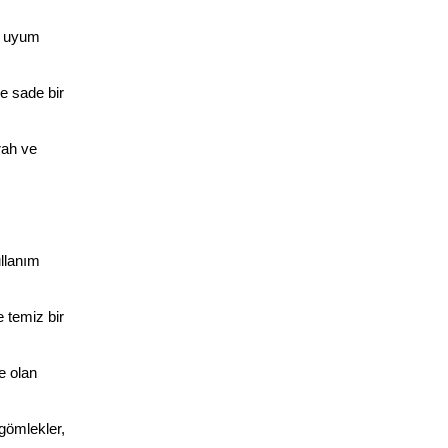
a uyum 
e sade bir 
ah ve 
llanım 
 temiz bir 
 olan 
gömlekler, 