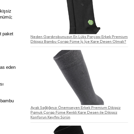
işsiz 
ünümü; 
 paket 
Neden Gardırobunuzun En Lüks Parçası Erkek Premium
Dikişsiz Bambu Çorap Füme İç İçe Kare Desen Olmalı?
mas eden 
ı 
 bambu 
Ayak Sağlığınızı Önemseyen Erkek Premium Dikişsiz
Pamuk Çorap Füme Renkli Kare Desen ile Dikişsiz
Konforun Keyfini Sürün