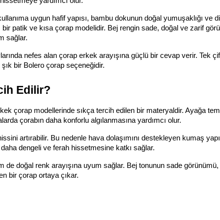
 hissetmeye yardımcı olur.
llanıma uygun hafif yapısı, bambu dokunun doğal yumuşaklığı ve dik
r patik ve kısa çorap modelidir. Bej rengin sade, doğal ve zarif gör
m sağlar.
nda nefes alan çorap erkek arayışına güçlü bir cevap verir. Tek çift
 şık bir Bolero çorap seçeneğidir.
h Edilir?
rkek çorap modellerinde sıkça tercih edilen bir materyaldir. Ayağa te
alarda çorabın daha konforlu algılanmasına yardımcı olur.
ssini artırabilir. Bu nedenle hava dolaşımını destekleyen kumaş yapıs
daha dengeli ve ferah hissetmesine katkı sağlar.
em de doğal renk arayışına uyum sağlar. Bej tonunun sade görünümü,
en bir çorap ortaya çıkar.