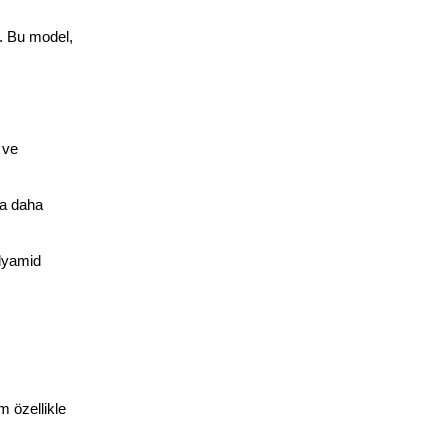
. Bu model, 
ve 
a daha 
lyamid 
 özellikle 