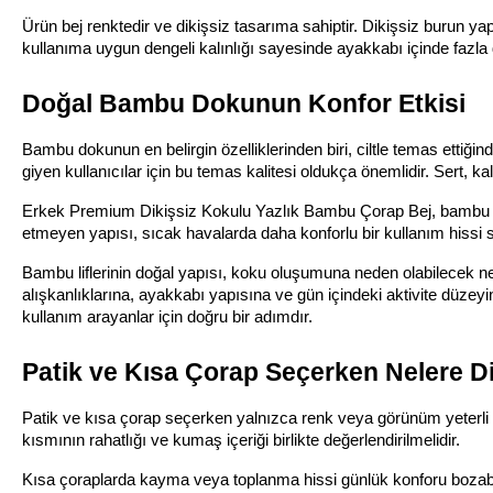
Ürün bej renktedir ve dikişsiz tasarıma sahiptir. Dikişsiz burun ya
kullanıma uygun dengeli kalınlığı sayesinde ayakkabı içinde fazla 
Doğal Bambu Dokunun Konfor Etkisi
Bambu dokunun en belirgin özelliklerinden biri, ciltle temas etti
giyen kullanıcılar için bu temas kalitesi oldukça önemlidir. Sert, k
Erkek Premium Dikişsiz Kokulu Yazlık Bambu Çorap Bej, bambu ipl
etmeyen yapısı, sıcak havalarda daha konforlu bir kullanım hissi s
Bambu liflerinin doğal yapısı, koku oluşumuna neden olabilecek neml
alışkanlıklarına, ayakkabı yapısına ve gün içindeki aktivite düzeyi
kullanım arayanlar için doğru bir adımdır.
Patik ve Kısa Çorap Seçerken Nelere Di
Patik ve kısa çorap seçerken yalnızca renk veya görünüm yeterli de
kısmının rahatlığı ve kumaş içeriği birlikte değerlendirilmelidir.
Kısa çoraplarda kayma veya toplanma hissi günlük konforu bozabili