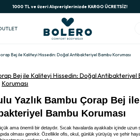
1000 TL ve üzeri Alışverişlerinizde KARGO ÜCRETSİZ!
OUTLET
orap Bej ile Kaliteyi Hissedin: Doğal Antibakteriyel Bambu Koruması
rap Bej ile Kaliteyi Hissedin: Doğal Antibakteriye
Koruması
lu Yazlık Bambu Çorap Bej ile 
tibakteriyel Bambu Koruması
üçük ama önemli bir detaydır. Sıcak havalarda ayakkabı içinde uzun s
da olması gerekir. Özellikle ofis, okul, günlük yürüyüş ve şehir hayatı 