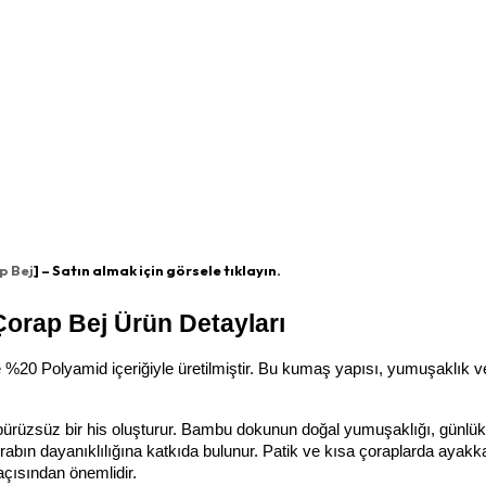
p Bej
] – Satın almak için görsele tıklayın.
orap Bej Ürün Detayları
0 Polyamid içeriğiyle üretilmiştir. Bu kumaş yapısı, yumuşaklık ve
rüzsüz bir his oluşturur. Bambu dokunun doğal yumuşaklığı, günlük
bın dayanıklılığına katkıda bulunur. Patik ve kısa çoraplarda ayakkab
açısından önemlidir.