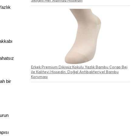
azlık 
akkabı 
hatsız 
Erkek Premium Dikişsiz Kokulu Yazlık Bambu Çorap Bej
ile Kaliteyi Hissedin: Doğal Antibakteriyel Bambu
Koruması
h bir 
urun 
pısı 