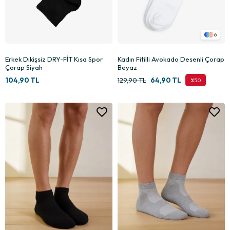
6
Erkek Dikişsiz DRY-FİT Kısa Spor
Kadın Fitilli Avokado Desenli Çorap
Çorap Siyah
Beyaz
104,90 TL
129,90 TL
64,90 TL
%50