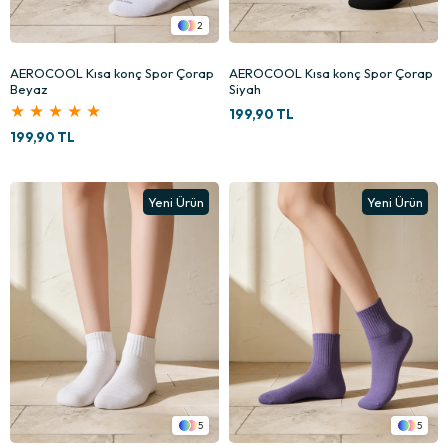
2
AEROCOOL Kısa konç Spor Çorap
AEROCOOL Kısa konç Spor Çorap
Beyaz
Siyah
★
★
★
★
★
199,90 TL
199,90 TL
Yeni Ürün
Yeni Ürün
5
5