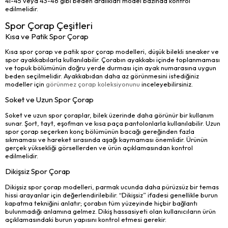
41-45 veya 43-46 gibi beden aralıkları model bazında kontrol
edilmelidir.
Spor Çorap Çeşitleri
Kısa ve Patik Spor Çorap
Kısa spor çorap ve patik spor çorap modelleri, düşük bilekli sneaker ve
spor ayakkabılarla kullanılabilir. Çorabın ayakkabı içinde toplanmaması
ve topuk bölümünün doğru yerde durması için ayak numarasına uygun
beden seçilmelidir. Ayakkabıdan daha az görünmesini istediğiniz
modeller için
görünmez çorap koleksiyonunu
inceleyebilirsiniz.
Soket ve Uzun Spor Çorap
Soket ve uzun spor çoraplar, bilek üzerinde daha görünür bir kullanım
sunar. Şort, tayt, eşofman ve kısa paça pantolonlarla kullanılabilir. Uzun
spor çorap seçerken konç bölümünün bacağı gereğinden fazla
sıkmaması ve hareket sırasında aşağı kaymaması önemlidir. Ürünün
gerçek yüksekliği görsellerden ve ürün açıklamasından kontrol
edilmelidir.
Dikişsiz Spor Çorap
Dikişsiz spor çorap modelleri, parmak ucunda daha pürüzsüz bir temas
hissi arayanlar için değerlendirilebilir. “Dikişsiz” ifadesi genellikle burun
kapatma tekniğini anlatır; çorabın tüm yüzeyinde hiçbir bağlantı
bulunmadığı anlamına gelmez. Dikiş hassasiyeti olan kullanıcıların ürün
açıklamasındaki burun yapısını kontrol etmesi gerekir.