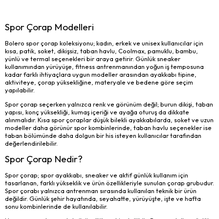
Spor Çorap Modelleri
Bolero spor çorap koleksiyonu; kadın, erkek ve unisex kullanıcılar için
kısa, patik, soket, dikişsiz, taban havlu, Coolmax, pamuklu, bambu,
yünlü ve termal seçenekleri bir araya getirir. Günlük sneaker
kullanımından yürüyüşe, fitness antrenmanından yoğun iş temposuna
kadar farklı ihtiyaçlara uygun modeller arasından ayakkabı tipine,
aktiviteye, çorap yüksekliğine, materyale ve bedene göre seçim
yapılabilir.
Spor çorap seçerken yalnızca renk ve görünüm değil; burun dikişi, taban
yapısı, konç yüksekliği, kumaş içeriği ve ayağa oturuş da dikkate
alınmalıdır. Kısa spor çoraplar düşük bilekli ayakkabılarda, soket ve uzun
modeller daha görünür spor kombinlerinde, taban havlu seçenekler ise
taban bölümünde daha dolgun bir his isteyen kullanıcılar tarafından
değerlendirilebilir.
Spor Çorap Nedir?
Spor çorap; spor ayakkabı, sneaker ve aktif günlük kullanım için
tasarlanan, farklı yükseklik ve ürün özellikleriyle sunulan çorap grubudur.
Spor çorabı yalnızca antrenman sırasında kullanılan teknik bir ürün
değildir. Günlük şehir hayatında, seyahatte, yürüyüşte, işte ve hafta
sonu kombinlerinde de kullanılabilir.