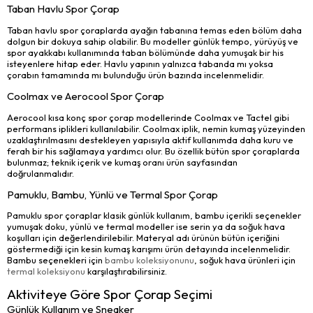
Taban Havlu Spor Çorap
Taban havlu spor çoraplarda ayağın tabanına temas eden bölüm daha
dolgun bir dokuya sahip olabilir. Bu modeller günlük tempo, yürüyüş ve
spor ayakkabı kullanımında taban bölümünde daha yumuşak bir his
isteyenlere hitap eder. Havlu yapının yalnızca tabanda mı yoksa
çorabın tamamında mı bulunduğu ürün bazında incelenmelidir.
Coolmax ve Aerocool Spor Çorap
Aerocool kısa konç spor çorap modellerinde Coolmax ve Tactel gibi
performans iplikleri kullanılabilir. Coolmax iplik, nemin kumaş yüzeyinden
uzaklaştırılmasını destekleyen yapısıyla aktif kullanımda daha kuru ve
ferah bir his sağlamaya yardımcı olur. Bu özellik bütün spor çoraplarda
bulunmaz; teknik içerik ve kumaş oranı ürün sayfasından
doğrulanmalıdır.
Pamuklu, Bambu, Yünlü ve Termal Spor Çorap
Pamuklu spor çoraplar klasik günlük kullanım, bambu içerikli seçenekler
yumuşak doku, yünlü ve termal modeller ise serin ya da soğuk hava
koşulları için değerlendirilebilir. Materyal adı ürünün bütün içeriğini
göstermediği için kesin kumaş karışımı ürün detayında incelenmelidir.
Bambu seçenekleri için
bambu koleksiyonunu
, soğuk hava ürünleri için
termal koleksiyonu
karşılaştırabilirsiniz.
Aktiviteye Göre Spor Çorap Seçimi
Günlük Kullanım ve Sneaker