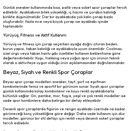
Günlük sneaker kullanımında kısa, patik veya soket spor çoraplar tercih
edilebilir. Ayakkabının bilek yüksekliği, iç hacmi ve çorabın kalınlığı
birlikte düşünülmelidir. Dar bir ayakkabıda çok kalın çorap baskı
oluşturabilir; fazla ince veya büyük çorap ise ayakkabı içinde
toplanabilir.
Yürüyüş, Fitness ve Aktif Kullanım
Yürüyüş ve fitness için çorap seçerken ayağa doğru oturan beden,
burun yapısı, taban kalınlığı ve ayakkabıyla uyum önemlidir. Coolmax,
özel örgü veya taban havlu gibi özellikler kullanım beklentisine göre
değerlendirilebilir. Koşu, trekking veya yoğun spor için ürünün teknik
olarak o aktiviteye uygun olduğu ürün açıklamasından doğrulanmalıdır.
Beyaz, Siyah ve Renkli Spor Çoraplar
Beyaz spor çorap modelleri sneaker, tayt, şort ve eşofman
kombinlerinde temiz ve sportif bir görünüm sunar. Siyah spor çoraplar
günlük kullanımda kolay kombinlenir ve koyu renkli ayakkabılarla
bütünlük sağlar. Gri, pembe, mor, fuşya, yeşil ve çok renkli modeller ise
sade spor kombinlere daha belirgin bir detay ekleyebilir.
Desenli spor çoraplarda figürün ve rengin ayakkabı üzerinde ne kadar
görüneceği konç yüksekliğine göre değişir. Daha sade kullanım için düz
modeller, görünür bir stil detayı için renkli veya desenli soket çoraplar
tercih edilebilir.