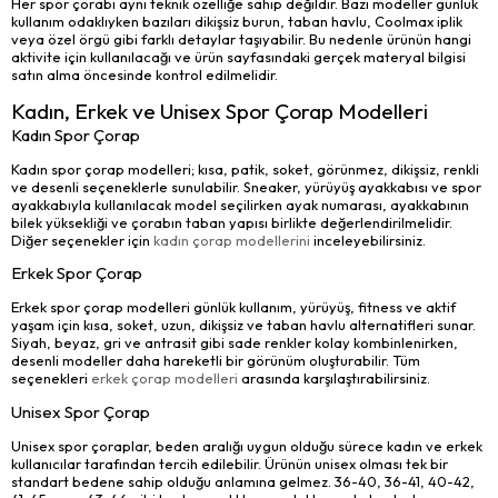
Her spor çorabı aynı teknik özelliğe sahip değildir. Bazı modeller günlük
kullanım odaklıyken bazıları dikişsiz burun, taban havlu, Coolmax iplik
veya özel örgü gibi farklı detaylar taşıyabilir. Bu nedenle ürünün hangi
aktivite için kullanılacağı ve ürün sayfasındaki gerçek materyal bilgisi
satın alma öncesinde kontrol edilmelidir.
Kadın, Erkek ve Unisex Spor Çorap Modelleri
Kadın Spor Çorap
Kadın spor çorap modelleri; kısa, patik, soket, görünmez, dikişsiz, renkli
ve desenli seçeneklerle sunulabilir. Sneaker, yürüyüş ayakkabısı ve spor
ayakkabıyla kullanılacak model seçilirken ayak numarası, ayakkabının
bilek yüksekliği ve çorabın taban yapısı birlikte değerlendirilmelidir.
Diğer seçenekler için
kadın çorap modellerini
inceleyebilirsiniz.
Erkek Spor Çorap
Erkek spor çorap modelleri günlük kullanım, yürüyüş, fitness ve aktif
yaşam için kısa, soket, uzun, dikişsiz ve taban havlu alternatifleri sunar.
Siyah, beyaz, gri ve antrasit gibi sade renkler kolay kombinlenirken,
desenli modeller daha hareketli bir görünüm oluşturabilir. Tüm
seçenekleri
erkek çorap modelleri
arasında karşılaştırabilirsiniz.
Unisex Spor Çorap
Unisex spor çoraplar, beden aralığı uygun olduğu sürece kadın ve erkek
kullanıcılar tarafından tercih edilebilir. Ürünün unisex olması tek bir
standart bedene sahip olduğu anlamına gelmez. 36-40, 36-41, 40-42,