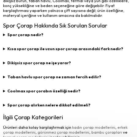
dikişsiz burun, taban havlu, Coolmax, termal veya yün gibi özelliklere,
konç yüksekliğine ve beden seçeneğine göre değişebilir. Fiyat
karşılaştırması yaparken yalnızca çift sayısına değil; ürün özelliğine,
materyal içeriğine ve kullanım amacına da bakılmalıdır.
Spor Çorap Hakkında Sık Sorulan Sorular
Spor çorap nedir?
Kısa spor çorap ile uzun spor çorap arasındaki fark nedir?
Dikişsiz spor çorap ne işe yarar?
Taban havlu spor çorap ne zaman tercih edilir?
Coolmax spor çorabın özelliği nedir?
Spor çorap alırken nelere dikkat edilmeli?
İlgili Çorap Kategorileri
Ürünleri daha kolay karşılaştırmak için
kadın çorap modellerini
,
erkek
çorap modellerini
,
görünmez çorap modellerini
,
bambu çorapları
ve
termal çorap modellerini
inceleyebilirsiniz.