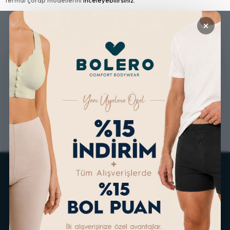
×
GÜVENLİ ALIŞVERİŞ
ÜCRETSİZ KARGO
ALTERNATİF ÖDEME
KOLAY İADE & DEĞİŞİM
İMKANLARI