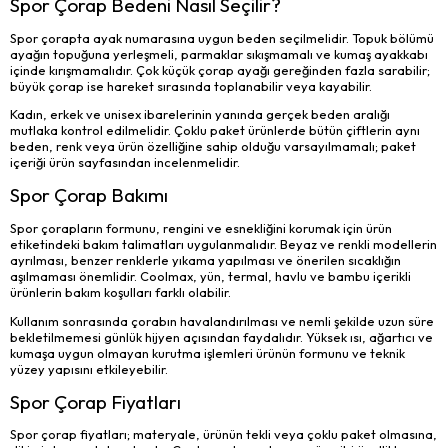
Spor Çorap Bedeni Nasıl Seçilir?
Spor çorapta ayak numarasına uygun beden seçilmelidir. Topuk bölümü
ayağın topuğuna yerleşmeli, parmaklar sıkışmamalı ve kumaş ayakkabı
içinde kırışmamalıdır. Çok küçük çorap ayağı gereğinden fazla sarabilir;
büyük çorap ise hareket sırasında toplanabilir veya kayabilir.
Kadın, erkek ve unisex ibarelerinin yanında gerçek beden aralığı
mutlaka kontrol edilmelidir. Çoklu paket ürünlerde bütün çiftlerin aynı
beden, renk veya ürün özelliğine sahip olduğu varsayılmamalı; paket
içeriği ürün sayfasından incelenmelidir.
Spor Çorap Bakımı
Spor çorapların formunu, rengini ve esnekliğini korumak için ürün
etiketindeki bakım talimatları uygulanmalıdır. Beyaz ve renkli modellerin
ayrılması, benzer renklerle yıkama yapılması ve önerilen sıcaklığın
aşılmaması önemlidir. Coolmax, yün, termal, havlu ve bambu içerikli
ürünlerin bakım koşulları farklı olabilir.
Kullanım sonrasında çorabın havalandırılması ve nemli şekilde uzun süre
bekletilmemesi günlük hijyen açısından faydalıdır. Yüksek ısı, ağartıcı ve
kumaşa uygun olmayan kurutma işlemleri ürünün formunu ve teknik
yüzey yapısını etkileyebilir.
Spor Çorap Fiyatları
Spor çorap fiyatları; materyale, ürünün tekli veya çoklu paket olmasına,