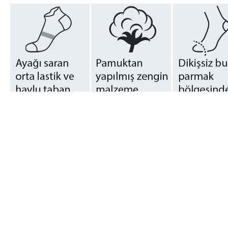
Erkek Taban Havlu Spor Patik Çorap 6'lı Kutu Siyah
Spor Performansı İçin Tasarlanmış Patik Çorap Yapısı
Erkek Taban Havlu Spor Patik Çorap 6'lı Kutu Siyah, spor sırasında 
sunarken, spor aktiviteleri sırasında ayağı destekleyen yapısıyla öne 
Günlük spor rutinlerinden yoğun antrenmanlara kadar geniş bir kullan
Taban Havlu Desteği ile Üst Düzey Konfor
Taban havlu yapısı, bu çorabın en belirgin özelliklerinden biridir. A