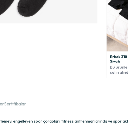
Erkek 3'l
Siyah
Bu ürünle 
satın alınd
ler
Sertifikalar
rlemeyi engelleyen spor çorapları, fitness antrenmanlarında ve spor akti