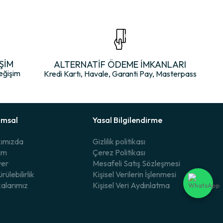
 için ideal bir çözümdür.
ŞİM
ALTERNATİF ÖDEME İMKANLARI
eğişim
Kredi Kartı, Havale, Garanti Pay, Masterpass
sını sürdürmesine yardımcı olur.
umsal
Yasal Bilgilendirme
nde kalmasına yardımcı olur.
ımızda
Gizlilik politikası
şim
Çerez Politikası
yer
Mesafeli Satış Sözleşmesi
rülebilirlik
Kişisel Verilerin İşlenmesi
klaşımın güçlü bir örneğidir.
alarımız
Kişisel Veri Aydınlatma