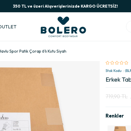
350 TL ve üzeri Alışverişlerinizde KARGO ÜCRETSİZ!
OUTLET
avlu Spor Patik Çorap 6'lı Kutu Siyah
Stok Kodu
(BL
Erkek Tab
719,90 TL