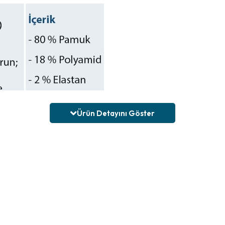
Ürün Detayını Göster
ayağın ihtiyaç duyduğu destek ve konforu sağlamak üzere özel olarak tas
çıkar.
ım alanına sahiptir.
yağın yere temas eden bölgelerinde ekstra yumuşaklık ve destek sağlar.