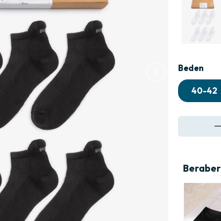
›
Beden
40-42
Beraber 