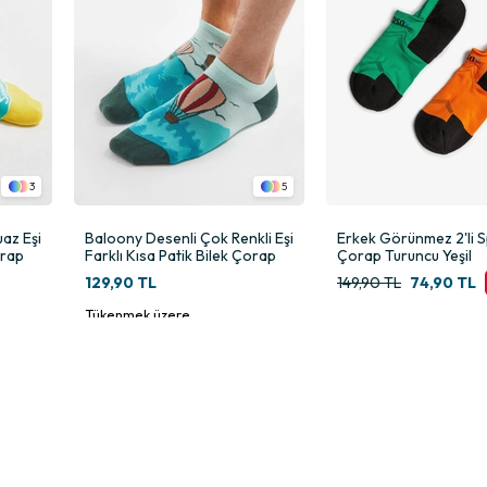
ağı sıkmadan saran bu form, spor sırasında çorabın sabit kalmasına yardı
3
5
Ne çok kısa ne de rahatsız edici şekilde uzun olan bu yapı, spor ayakkabıl
az Eşi
Baloony Desenli Çok Renkli Eşi
Erkek Görünmez 2'li 
orap
Farklı Kısa Patik Bilek Çorap
Çorap Turuncu Yeşil
129,90 TL
149,90 TL
74,90 TL
ir. Taban havlu yapısı, bu yükü dengeler ve ayağın daha rahat hissetmesi
Tükenmek üzere
nar.
a çorap konforu büyük önem taşır. Bu model, ayağı yormayan yapısıyla gün 