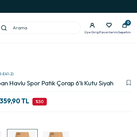
0
Üye Girişi
Favorilerim
Sepetim
R-E41-2)
an Havlu Spor Patik Çorap 6'lı Kutu Siyah
359,90 TL
50