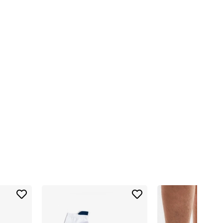
iyah, siyah rengin sade ve profesyonel duruşunu patik spor çorap
a tercih edilebilir.
engelenmesine yardımcı olur.
asında doğal hareket özgürlüğünü destekler.