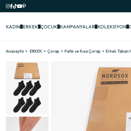
KADIN
ERKEK
ÇOCUK
KAMPANYALAR
KOLEKSİYON
Anasayfa
ERKEK
Çorap
Patik ve Kısa Çorap
Erkek Taban H