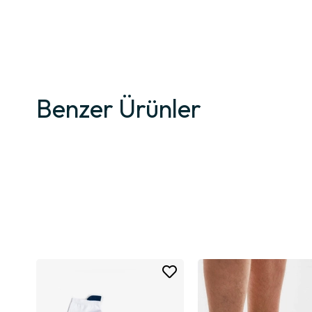
Bu yapı, spor sırasında oluşabilecek baskıyı dengelerken uzun süreli
Siyah Rengin Zamansız ve Profesyonel Duruşu
Siyah renk, spor giyim dünyasında her zaman tercih edilen, güçlü ve 
formu ile birleştirir.
Benzer Ürünler
Farklı spor ayakkabılarla uyumlu yapısı sayesinde her kombine rahatlı
Spor ve Günlük Kullanım İçin Çok Yönlü Tasarım
Bu çorap modeli yalnızca spor aktiviteleri için değil, günlük kullanım i
Patik kesimi sayesinde ayakkabıdan taşmaz ve düzenli bir görünüm s
Nefes Alabilen Yapı ile Ayakta Ferahlık
Nefes alabilen dokusu sayesinde ayak içinde hava dolaşımını destekl
Bu özellik, özellikle yoğun hareket gerektiren aktivitelerde konfor sevi
Hafif ve Dengeli Doku
Erkek Taban Havlu Spor Patik Çorap 6'lı Kutu Siyah, taban havlu des