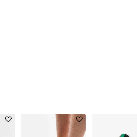
 kullanımlarda ayağın daha rahat hissetmesine yardımcı olur.
zamansız bir seçenektir. Erkek Taban Havlu Spor Patik Çorap 6'lı Kutu S
kla eşlik eder.
çin de uygundur. Yürüyüş, fitness, koşu ve günlük şehir temposunda rahatlıkl
unar.
er. Spor sırasında veya gün boyu kullanımda oluşabilecek nem hissinin d
yesini artırır.
teğine rağmen hafif bir kullanım sunar. Ayağı yormayan yapısı, spor esn