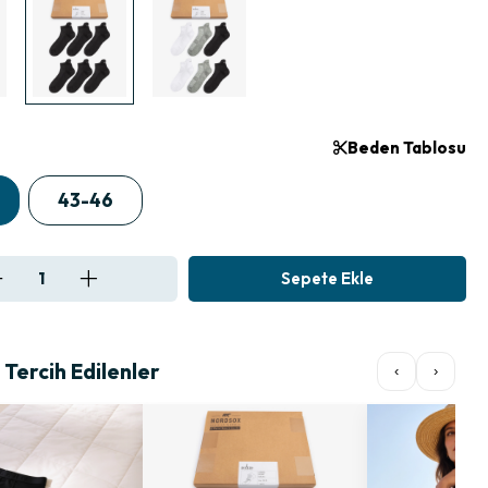
Beden Tablosu
43-46
Tercih Edilenler
‹
›