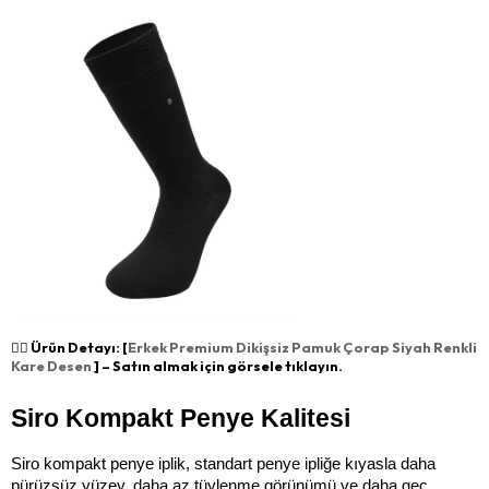
👉🏻 Ürün Detayı: [
Erkek Premium Dikişsiz Pamuk Çorap Siyah Renkli
Kare Desen
] – Satın almak için görsele tıklayın.
Siro Kompakt Penye Kalitesi
Siro kompakt penye iplik, standart penye ipliğe kıyasla daha 
pürüzsüz yüzey, daha az tüylenme görünümü ve daha geç 