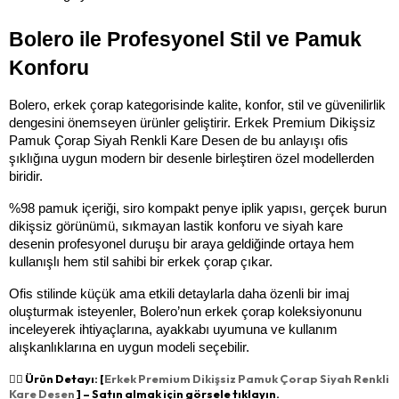
Bolero ile Profesyonel Stil ve Pamuk 
Konforu
Bolero, erkek çorap kategorisinde kalite, konfor, stil ve güvenilirlik 
dengesini önemseyen ürünler geliştirir. Erkek Premium Dikişsiz 
Pamuk Çorap Siyah Renkli Kare Desen de bu anlayışı ofis 
şıklığına uygun modern bir desenle birleştiren özel modellerden 
biridir.
%98 pamuk içeriği, siro kompakt penye iplik yapısı, gerçek burun 
dikişsiz görünümü, sıkmayan lastik konforu ve siyah kare 
desenin profesyonel duruşu bir araya geldiğinde ortaya hem 
kullanışlı hem stil sahibi bir erkek çorap çıkar.
Ofis stilinde küçük ama etkili detaylarla daha özenli bir imaj 
oluşturmak isteyenler, Bolero’nun erkek çorap koleksiyonunu 
inceleyerek ihtiyaçlarına, ayakkabı uyumuna ve kullanım 
alışkanlıklarına en uygun modeli seçebilir.
👉🏻 Ürün Detayı: [
Erkek Premium Dikişsiz Pamuk Çorap Siyah Renkli
Kare Desen
] – Satın almak için görsele tıklayın.