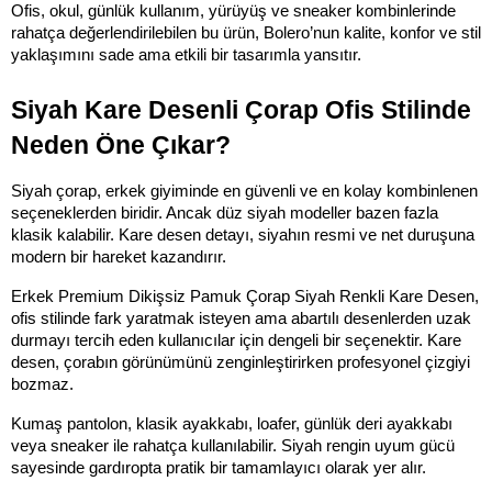
Ofis, okul, günlük kullanım, yürüyüş ve sneaker kombinlerinde 
rahatça değerlendirilebilen bu ürün, Bolero’nun kalite, konfor ve stil 
yaklaşımını sade ama etkili bir tasarımla yansıtır.
Siyah Kare Desenli Çorap Ofis Stilinde 
Neden Öne Çıkar?
Siyah çorap, erkek giyiminde en güvenli ve en kolay kombinlenen 
seçeneklerden biridir. Ancak düz siyah modeller bazen fazla 
klasik kalabilir. Kare desen detayı, siyahın resmi ve net duruşuna 
modern bir hareket kazandırır.
Erkek Premium Dikişsiz Pamuk Çorap Siyah Renkli Kare Desen, 
ofis stilinde fark yaratmak isteyen ama abartılı desenlerden uzak 
durmayı tercih eden kullanıcılar için dengeli bir seçenektir. Kare 
desen, çorabın görünümünü zenginleştirirken profesyonel çizgiyi 
bozmaz.
Kumaş pantolon, klasik ayakkabı, loafer, günlük deri ayakkabı 
veya sneaker ile rahatça kullanılabilir. Siyah rengin uyum gücü 
sayesinde gardıropta pratik bir tamamlayıcı olarak yer alır.