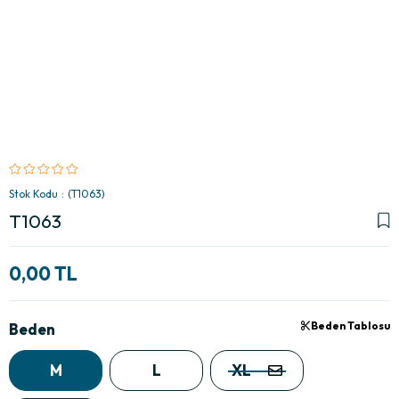
Stok Kodu
(T1063)
T1063
0,00 TL
Beden Tablosu
Beden
M
L
XL