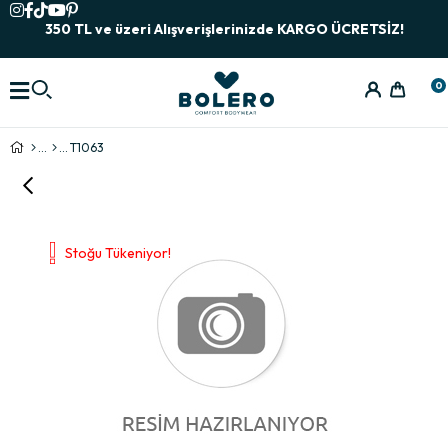
350 TL ve üzeri Alışverişlerinizde KARGO ÜCRETSİZ!
0
T1063
Stoğu Tükeniyor!