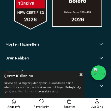
Müşteri Hizmetleri
Ürün Rehberi
Kurumsal
Çerez Kullanımı
Sizlere en iyi alışveriş deneyimini sunabilmek adına
Yasal Bilgilendirme
sitemizde çerezler(cookies) kullanmaktayız. Detaylı bilgi
için
Çerez Politikamızı
inceleyebilirsiniz.
© 2025 Bolero - Tüm Hakları Saklıdır.
Anasayfa
Favorilerim
Sepetim
Üye Girişi