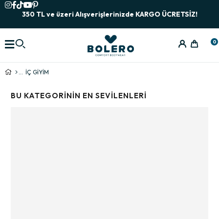
350 TL ve üzeri Alışverişlerinizde KARGO ÜCRETSİZ!
0
İÇ GİYİM
BU KATEGORININ EN SEVILENLERI