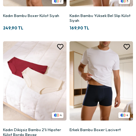
2
3
Kadın Bambu Boxer Külot Siyah
Kadın Bambu Yüksek Bel Slip Külot
Siyah
249,90 TL
169,90 TL
4
4
Kadın Dikişsiz Bambu 2'li Hipster
Erkek Bambu Boxer Lacivert
Külot Bordo Beyaz