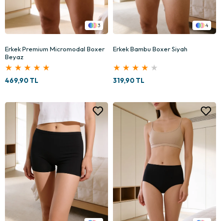
3
4
Erkek Premium Micromodal Boxer
Erkek Bambu Boxer Siyah
Beyaz
★
★
★
★
★
★
★
★
★
★
469,90 TL
319,90 TL