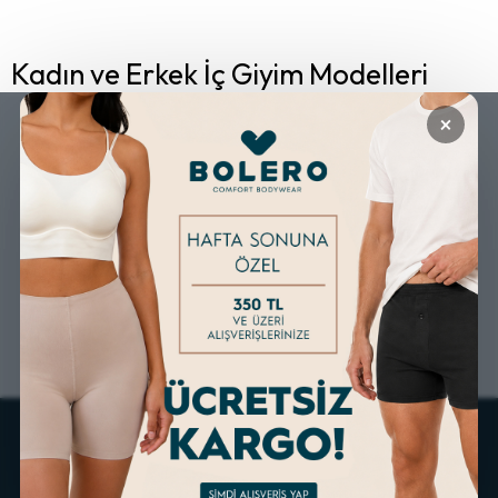
Kadın ve Erkek İç Giyim Modelleri
×
GÜVENLİ ALIŞVERİŞ
ÜCRETSİZ KARGO
ALTERNATİF ÖDEME
KOLAY İADE & DEĞİŞİM
İMKANLARI