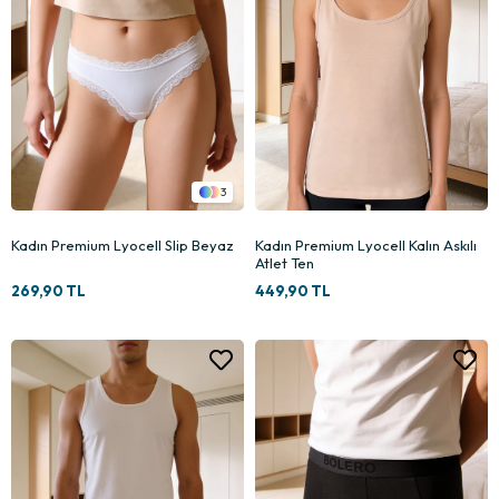
3
Kadın Premium Lyocell Slip Beyaz
Kadın Premium Lyocell Kalın Askılı
Atlet Ten
269,90 TL
449,90 TL