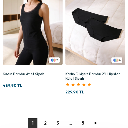
2
4
Kadın Bambu Atlet Siyah
Kadın Dikişsiz Bambu 2'li Hipster
Külot Siyah
★
★
★
★
★
489,90 TL
229,90 TL
1
2
3
...
5
>