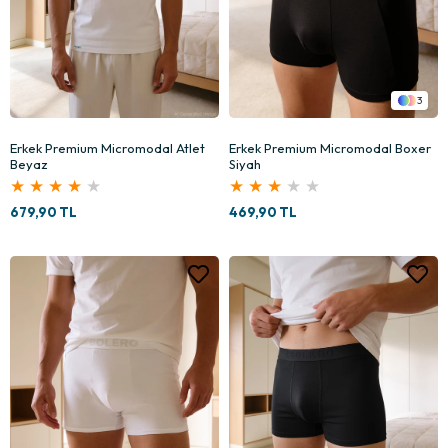
3
Erkek Premium Micromodal Atlet
Erkek Premium Micromodal Boxer
Beyaz
Siyah
★
★
★
★
★
★
★
★
★
★
679,90 TL
469,90 TL