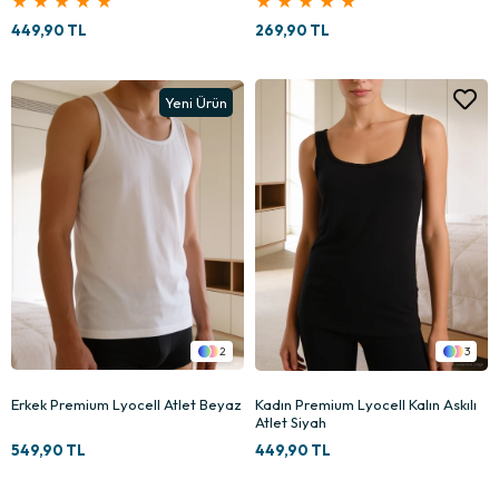
★
★
★
★
★
★
★
★
★
★
449,90 TL
269,90 TL
Yeni Ürün
2
3
Erkek Premium Lyocell Atlet Beyaz
Kadın Premium Lyocell Kalın Askılı
Atlet Siyah
549,90 TL
449,90 TL