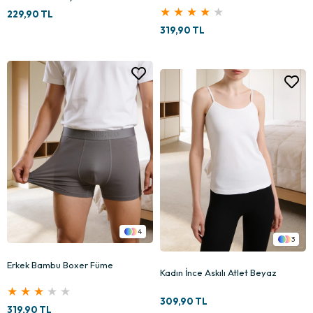
★
★
★
★
★
229,90 TL
319,90 TL
4
3
Erkek Bambu Boxer Füme
Kadın İnce Askılı Atlet Beyaz
★
★
★
★
★
309,90 TL
319,90 TL