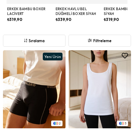
ERKEK BAMBU BOXER
ERKEK HAVLU BEL
ERKEK BAMBU B
LACIVERT
DÜĞMELI BOXER SIYAH
SIYAH
₺319,90
₺339,90
₺319,90
Sıralama
Filtreleme
Yeni Ürün
2
3