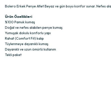
Bolero Erkek Penye Atlet Beyaz ve gün boyu konfor sunar. Nefes alabil
Ürün Özellikleri
%100 Pamuk kumaş
Doğal ve nefes alabilen penye kumaş
Yumuşak dokulu konforlu yapı
Rahat (Comfort Fit) kalıp
Tüylenmeye dayanıklı kumaş
Dayanıklı ve uzun ömürlü kullanım
Tekli paket
Materyal ve Konfor
%100 pamuk kumaşı cildin nefes almasına yardımcı olurken doğal yumuş
oluşturur.
Kullanım Alanı
Günlük kullanım, ofis, ev, spor sonrası dinlenme ve katmanlı giyimde g
Kimler İçin Uygun?
Pamuklu kumaş konforunu tercih eden, nefes alabilen ve rahat kalıplı bi