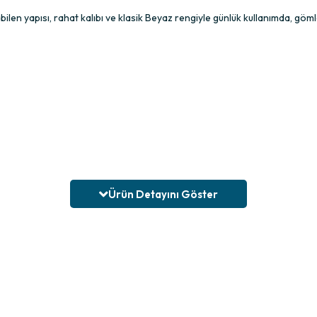
en yapısı, rahat kalıbı ve klasik Beyaz rengiyle günlük kullanımda, gömlek
Ürün Detayını Göster
aklığıyla gün boyu rahatlık sunar. Penye dokusu hafif yapısıyla vücuda k
ömlek, tişört veya triko altında rahatlıkla tercih edilebilir. Beyaz rengi
r erkek atlet arayan kullanıcılar için ideal bir seçimdir. Günlük kullanımd