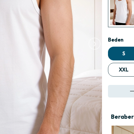
›
Beden
S
XXL
Beraber 