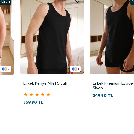
Yeni Ürün
Y
1
2
Erkek Premium Lyocell Atlet
Erkek Premium Lyocell
Siyah
Beyaz
549,90 TL
549,90 TL