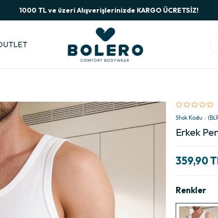
1000 TL ve üzeri Alışverişlerinizde KARGO ÜCRETSİZ!
OUTLET
Stok Kodu
(BL
Erkek Pen
359,90 T