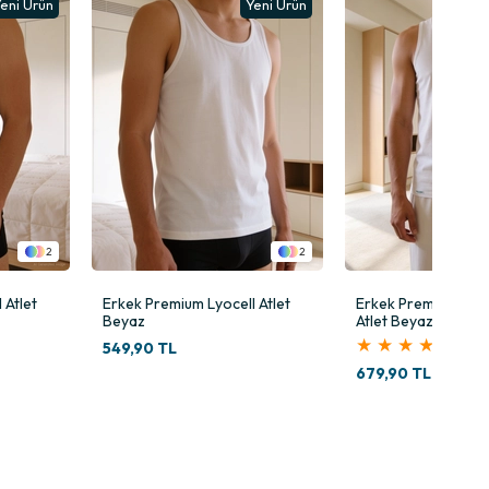
eni Ürün
2
 Atlet
Erkek Premium Micromodal
Erkek Korse Atlet 
Atlet Beyaz
★
★
★
★
★
★
★
★
★
★
679,90 TL
609,90 TL