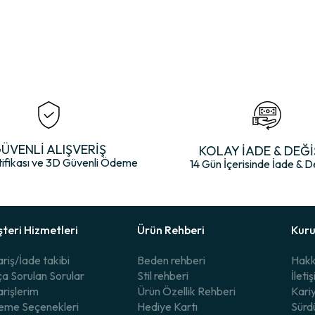
ÜVENLİ ALIŞVERİŞ
KOLAY İADE & DEĞİ
tifikası ve 3D Güvenli Ödeme
14 Gün İçerisinde İade & D
teri Hizmetleri
Ürün Rehberi
Kur
ariş/İade takibi
Beden rehberi
Hakk
ça Sorulan Sorular
Stil rehberi
İleti
arişlerim
Ürün Özellik Rehberi
Kari
me Seçenekleri
Hediye Kartı
Sürdü