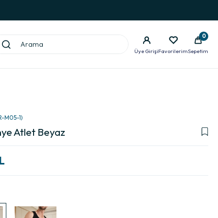
0
Üye Girişi
Favorilerim
Sepetim
R-M05-1)
ye Atlet Beyaz
L