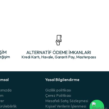
ŞİM
ALTERNATİF ÖDEME İMKANLARI
eğişim
Kredi Kartı, Havale, Garanti Pay, Masterpass
umsal
Yasal Bilgilendirme
ımızda
Gizlilik politikası
şim
Çerez Politikası
yer
Mesafeli Satış Sözleşmesi
rülebilirlik
Kişisel Verilerin İşlenmesi