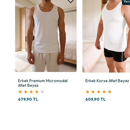
Yeni Ürün
2
l
Erkek Korse Atlet Beyaz
Erkek Penye Atlet Siyah
★
★
★
★
★
★
★
★
★
★
609,90 TL
359,90 TL