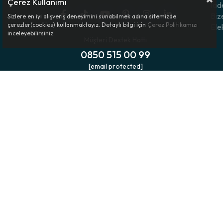
Çerez Kullanımı
İad
Biz
Sizlere en iyi alışveriş deneyimini sunabilmek adına sitemizde
çerezler(cookies) kullanmaktayız. Detaylı bilgi için
Çerez Politikamızı
Ele
inceleyebilirsiniz.
Müşteri Destek Hattı
0850 515 00 99
[email protected]