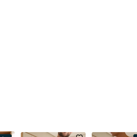
foruyla günlük kullanım için ideal bir seçenektir.
ünlerinin altında rahatlıkla kullanılabilir.
mıştır.
un süreli kullanım performansını destekler.
şim kapsamına girmez.