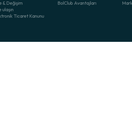
e & Değişim
BolClub Avantajları
Mark
e ulaşın
ktronik Ticaret Kanunu
© 2025 Bolero - Tüm Hakları Saklıdır.