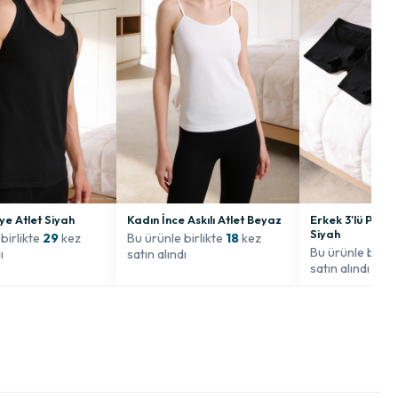
ye Atlet Siyah
Kadın İnce Askılı Atlet Beyaz
Erkek 3'lü Pamu
Siyah
birlikte
29
kez
Bu ürünle birlikte
18
kez
Bu ürünle birli
ı
satın alındı
satın alındı