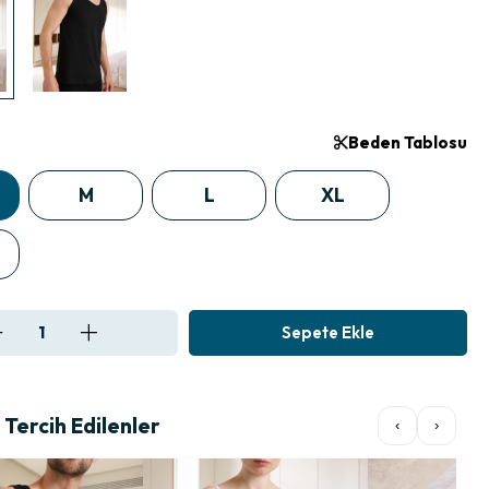
Beden Tablosu
M
L
XL
Tercih Edilenler
‹
›