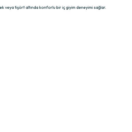
 veya tişört altında konforlu bir iç giyim deneyimi sağlar.
onforlu şekilde uyum sağlar ve günlük kullanım için ideal bir deneyim
 koyu tonlu kıyafetlerle uyumlu ve zamansız bir görünüm sunar.
a sade, kaliteli ve uzun ömürlü bir iç giyim ürünü isteyen erkeklere