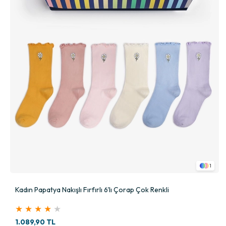
1
Kadın Papatya Nakışlı Fırfırlı 6'lı Çorap Çok Renkli
★
★
★
★
★
1.089,90 TL