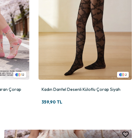
12
2
paran Çorap
Kadın Dantel Desenli Külotlu Çorap Siyah
359,90 TL