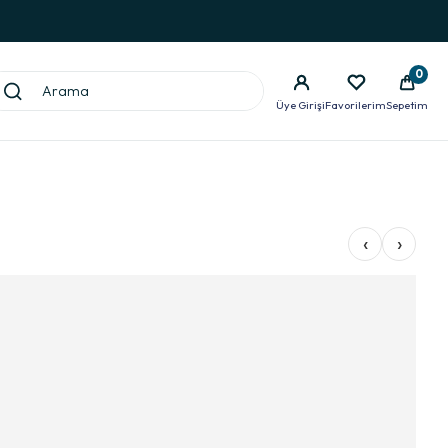
0
Üye Girişi
Favorilerim
Sepetim
‹
›