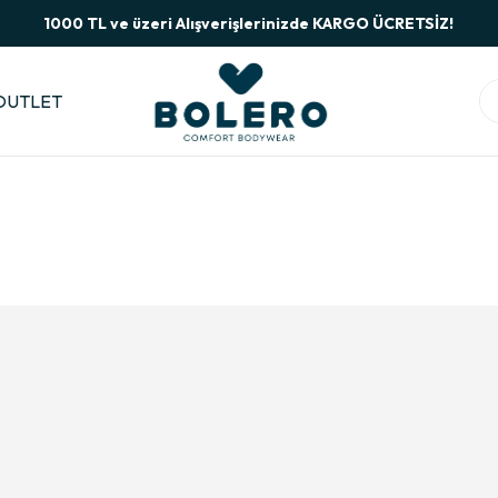
1000 TL ve üzeri Alışverişlerinizde KARGO ÜCRETSİZ!
OUTLET