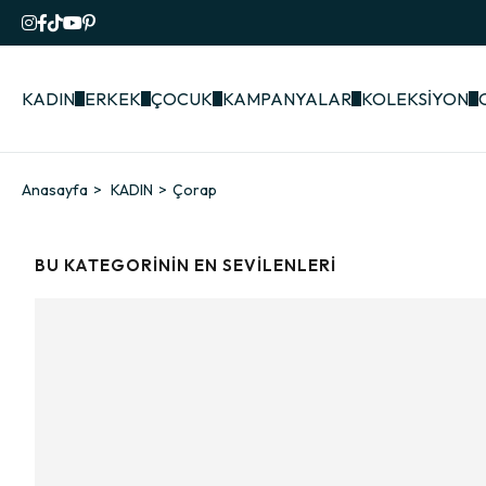
KADIN
ERKEK
ÇOCUK
KAMPANYALAR
KOLEKSİYON
Anasayfa
KADIN
Çorap
BU KATEGORININ EN SEVILENLERI