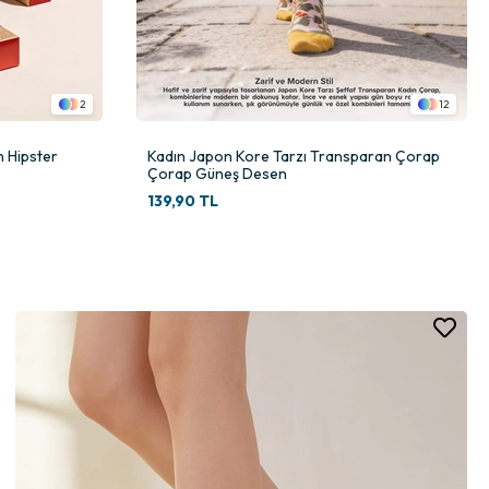
2
12
n Hipster
Kadın Japon Kore Tarzı Transparan Çorap
Çorap Güneş Desen
139,90 TL