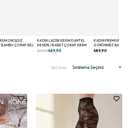
IUM DIKIŞSIZ
KADIN LAZER KESIM DANTEL
KADIN PREMIUM DIK
 BAMBU ÇORAP BEJ
DESENLI BABET ÇORAP KREM
GÖRÜNMEZ BAMBU
SIYAH
₺69,90
₺89,90
₺119,90
140 Ürün