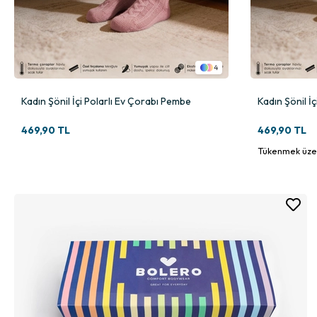
4
Kadın Şönil İçi Polarlı Ev Çorabı Pembe
Kadın Şönil İç
469,90 TL
469,90 TL
Tükenmek üze