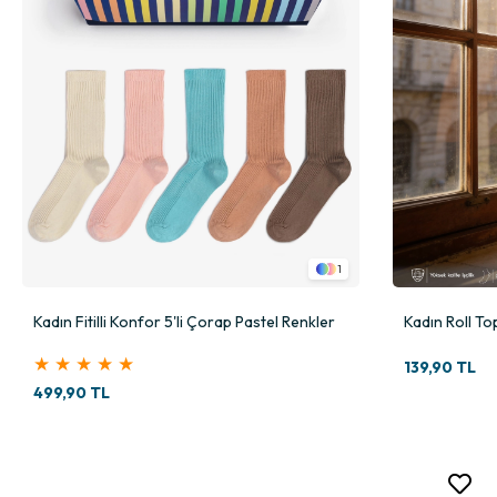
1
Kadın Fitilli Konfor 5'li Çorap Pastel Renkler
Kadın Roll To
★
★
★
★
★
139,90 TL
499,90 TL