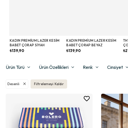
KADIN PREMIUM LAZER KESIM
KADIN PREMIUM LAZER KESIM
TH
BABET ÇORAP SIYAH
BABET ÇORAP BEYAZ
ÇO
₺139,90
₺139,90
₺2
Ürün Türü
Ürün Özellikleri
Renk
Cinsiyet
Desenli
Filtrelemeyi Kaldır