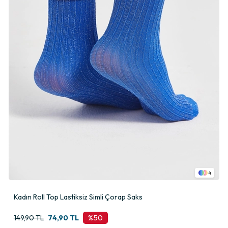
4
Kadın Roll Top Lastiksiz Simli Çorap Saks
%50
149,90 TL
74,90 TL