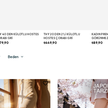
Y 40 DEN KÜLOTLU HOSTES
THY 20 DEN 2'LI KÜLOTLU
KADIN PREM
RABI GRI
HOSTES ÇORABI GRI
GÖRÜNMEZ
79,90
₺449,90
₺89,90
Beden