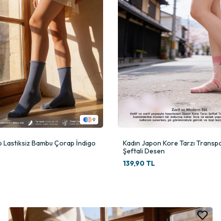
9
p Lastiksiz Bambu Çorap İndigo
Kadın Japon Kore Tarzı Trans
Şeftali Desen
139,90 TL