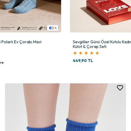
4
i Polarlı Ev Çorabı Mavi
Sevgililer Günü Özel Kutulu Kadı
Külot & Çorap Seti
★
★
★
★
★
449,90 TL
re