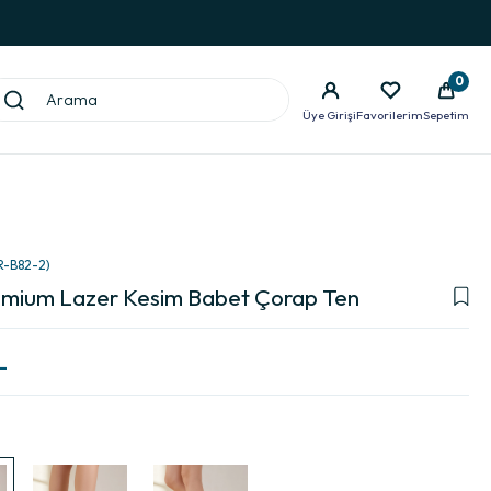
0
Üye Girişi
Favorilerim
Sepetim
R-B82-2)
emium Lazer Kesim Babet Çorap Ten
L