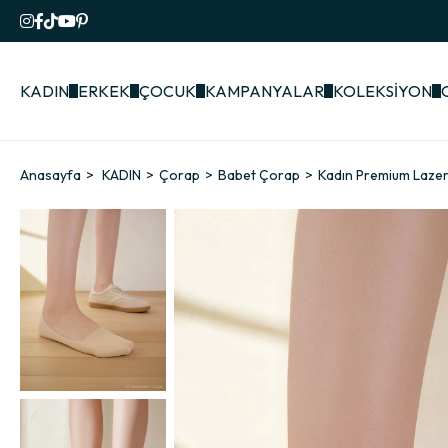
KADIN
ERKEK
ÇOCUK
KAMPANYALAR
KOLEKSİYON
Anasayfa
KADIN
Çorap
Babet Çorap
Kadın Premium Laze