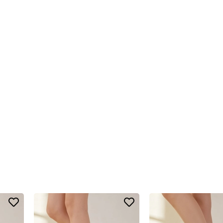
sanız bu ürün uygundur.
erlendirilebilir.
uygun bir seçenektir.
 edilebilir.
avantaj sağlar.
ngi yapısı iyi bir tercihtir.
 sunmaya yardımcı olur.
sağlayabilir.