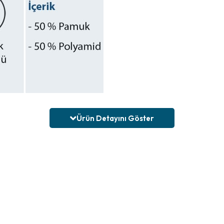
Ürün Detayını Göster
içinde daha doğal ve görünmez bir çorap deneyimi arayan kadınlar için
 yazlık ayakkabılarla kolayca uyum sağlar.
ardımcı olur. Topuk kısmındaki silikon detay ise çorabın ayağa daha iyi 
e, hafif ve görünmez çorap arayan kullanıcılar için pratik bir seçenektir.