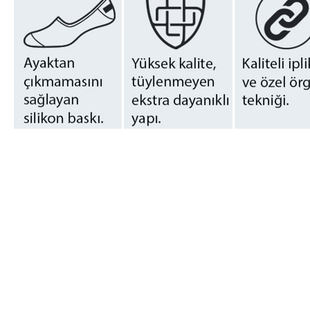
Kadın Premium Lazer Kesim Babet Çorap Ten Rengi
Bolero Kadın Premium Lazer Kesim Babet Çorap Ten Rengi, ayakkabı 
sayesinde özellikle açık renkli ayakkabılar, loafer, sneaker, babet ve
Lazer kesim yapısı, çorabın ayakta daha ince ve pürüzsüz durmasına y
sunabilir.
36-40 beden aralığına uygun olan bu tekli ürün, günlük kullanımda sad