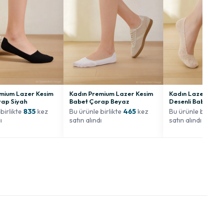
mium Lazer Kesim
Kadın Premium Lazer Kesim
Kadın Lazer Ke
rap Siyah
Babet Çorap Beyaz
Desenli Babet 
birlikte
835
kez
Bu ürünle birlikte
465
kez
Bu ürünle birli
ı
satın alındı
satın alındı