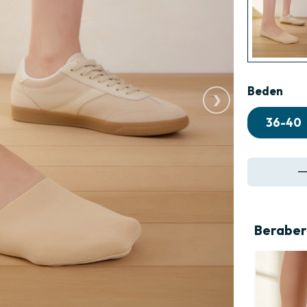
›
Beden
36-40
Beraber 