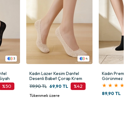
3
4
ntel
Kadın Lazer Kesim Dantel
Kadın Premium Dikiş
Siyah
Desenli Babet Çorap Krem
Görünmez Bambu 
Siyah
★
★
★
★
★
%50
%42
119,90 TL
69,90 TL
 formu sayesinde düşük kesimli ayakkabılarla kullanılabilir. Lazer
89,90 TL
Tükenmek üzere
 ayakkabılarla kullanmak için görünmez çorap arıyorsanız bu model