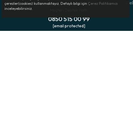
Ele
çerezler(cookies) kullanmaktayız. Detaylı bilgi için
Çerez Politikamızı
inceleyebilirsiniz.
Müşteri Destek Hattı
Sıkça Sorulan Sorular
0850 515 00 99
Kadın Premium Lazer Kesim Babet Çorap Ten Rengi hangi ayakk
[email protected]
Babet, loafer, sneaker, mokasen, slip-on ve yazlık düşük kesimli ayakka
Bu ürün görünmez çorap olarak kullanılabilir mi?
Evet. Babet çorap formu ve ten rengi yapısı sayesinde ayakkabı için
Silikon detay ne işe yarar?
Topuk kısmındaki silikon detay, çorabın ayağa daha iyi tutunmasına v
Lazer kesim babet çorap kimler için uygundur?
Ayakkabı içinde daha ince, sade ve görünmez kullanım arayan kadınlar i