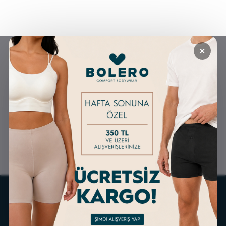
×
GÜVENLİ ALIŞVERİŞ
ÜCRETSİZ KARGO
ALTERNATİF ÖDEME
KOLAY İADE & DEĞİŞİM
İMKANLARI