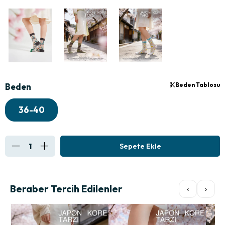
Beden Tablosu
Beden
36-40
Beraber Tercih Edilenler
‹
›