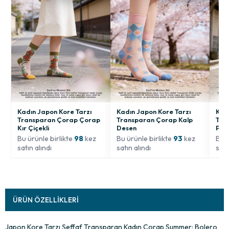
Kadın Japon Kore Tarzı
Kadın Japon Kore Tarzı
Kad
Transparan Çorap Çorap
Transparan Çorap Kalp
Tra
Kır Çiçekli
Desen
Pap
Bu ürünle birlikte
98
kez
Bu ürünle birlikte
93
kez
Bu ü
satın alındı
satın alındı
satı
ÜRÜN ÖZELLIKLERI
Japon Kore Tarzı Şeffaf Transparan Kadın Çorap Summer: Bolero