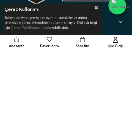
Çerez Kullanımı
Sizlere en iyi alışveriş deneyimini sunabilmek adına
Müşteri Hizmetleri
sitemizde çerezler(cookies) kullanmaktayız. Detaylı bilgi
için
Çerez Politikamızı
inceleyebilirsiniz.
Ürün Rehberi
Anasayfa
Favorilerim
Sepetim
Üye Girişi
Kurumsal
Yasal Bilgilendirme
© 2025 Bolero - Tüm Hakları Saklıdır.