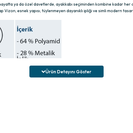
k hayatta ya da özel davetlerde, ayakkabı seçiminden kombine kadar her 
ap Vizon, esnek yapısı, tüylenmeyen dayanıklı ipliği ve simli modern tasar
Ürün Detayını Göster
 sıkması ve iz bırakmasıdır. Bolero, bu modelinde derbili lastiksiz roll t