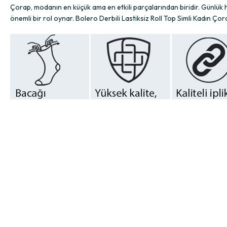
Çorap, modanın en küçük ama en etkili parçalarından biridir. Günlü
önemli bir rol oynar. Bolero Derbili Lastiksiz Roll Top Simli Kadın Çor
Bacağı Sıkmayan Esnek ve Rahat Yapı
Çorap seçiminde en sık yaşanan sorunlardan biri, lastik kısmının bacağı
Sıkmaz, rahat hissettirir.
İz bırakmaz, dolaşımı engellemez.
Esnek yapısı sayesinde gün boyu konfor sunar.