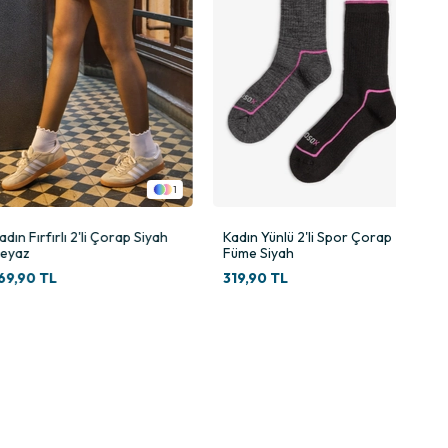
1
htiyaç değil, aynı zamanda bir moda aksesuarına dönüştürüyor.
p Siyah
Kadın Yünlü 2'li Spor Çorap
Kadın 2'li Kışlık Ev 
Füme Siyah
Leopar Desenli
319,90 TL
319,90 TL
Tükenmek üzere