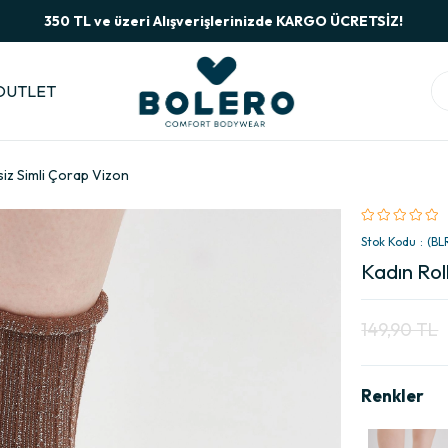
350 TL ve üzeri Alışverişlerinizde KARGO ÜCRETSİZ!
OUTLET
siz Simli Çorap Vizon
Stok Kodu
(BL
Kadın Rol
149,90 TL