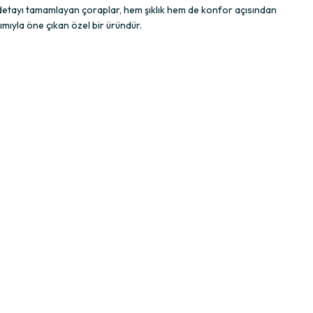
detayı tamamlayan çoraplar, hem şıklık hem de konfor açısından
ımıyla öne çıkan özel bir üründür.
op tasarımı ile bu sorunu ortadan kaldırıyor.