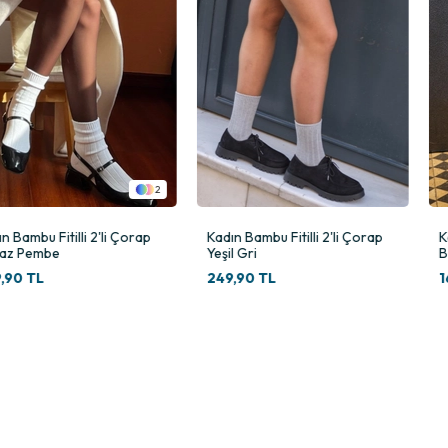
ayanıklılığı hem de esnekliği artıran özel içerik oranlarıyla üretilmiştir:
neyimi sunar.
2
Bolero’nun bu modelinde kullanılan metalik iplikler, çorabı yalnızca bir i
orap
Kadın Bambu Fitilli 2'li Çorap
Kadın Fırfırlı 2'li Çora
Yeşil Gri
Beyaz
249,90 TL
169,90 TL
ım alanı sunar.
an sofistike bir tondur.
r.