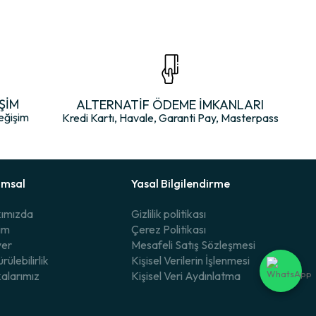
n bazı sebepler:
ŞİM
ALTERNATİF ÖDEME İMKANLARI
eğişim
Kredi Kartı, Havale, Garanti Pay, Masterpass
umsal
Yasal Bilgilendirme
ımızda
Gizlilik politikası
şim
Çerez Politikası
yer
Mesafeli Satış Sözleşmesi
rülebilirlik
Kişisel Verilerin İşlenmesi
alarımız
Kişisel Veri Aydınlatma