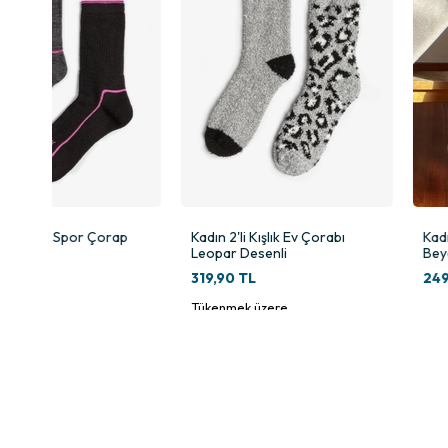
Bolero Derbili Lastiksiz Roll Top Simli Kadın Çorap Vizon modeli, hem d
%64 Polyamid: Dayanıklı ve güçlü yapı sağlar.
%28 Metalik İplik: Simli ve şık görünümü destekler.
%8 Elastan: Esnekliği artırır, ayağa tam uyum sağlar.
Bu içerik kombinasyonu, hem konforlu hem de estetik bir kullanım de
Simli Tasarım ile Modern Şıklık
Çorapta sim detayları, son yılların en trend tasarımlarından biridir. 
Kadın 2'li Kışlık Ev Çorabı
Kadın Bambu Fitilli 2'li Ç
Zarif parlaklık:
Her kombine modern bir dokunuş katar.
Leopar Desenli
Beyaz Pembe
Feminen duruş:
Kadınsı zarafeti ön plana çıkarır.
319,90 TL
249,90 TL
Kombin kolaylığı:
Günlük giyimden özel davetlere kadar geniş kullan
Tükenmek üzere
Vizon Rengin Zarafeti
Renk seçiminde vizon, hem klasik hem de modern stillere uyum sağlay
Minimal şıklık:
Fazla dikkat çekmeden zarafet sunar.
Her stile uyum:
Casual ya da klasik kombinlerde kolayca kullanılabili
Zamansız bir tercih:
Modası geçmeyen tonlardan biridir.