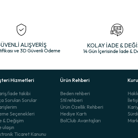
n çok yönlü bir şıklık sunar.
yetini ön planda tutan bir marka olarak öne çıkar. İşte tercih etmeniz içi
ÜVENLİ ALIŞVERİŞ
KOLAY İADE & DEĞİ
tifikası ve 3D Güvenli Ödeme
14 Gün İçerisinde İade & D
a.
teri Hizmetleri
Ürün Rehberi
Kur
ariş/İade takibi
Beden rehberi
Hakk
ça Sorulan Sorular
Stil rehberi
İleti
arişlerim
Ürün Özellik Rehberi
Kari
.
me Seçenekleri
Hediye Kartı
Sürdü
e & Değişim
BolClub Avantajları
Mark
e ulaşın
ktronik Ticaret Kanunu