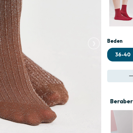
›
Beden
36-40
Beraber 