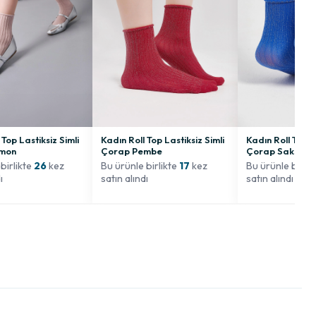
 Top Lastiksiz Simli
Kadın Roll Top Lastiksiz Simli
Kadın Roll Top L
mon
Çorap Pembe
Çorap Saks
birlikte
26
kez
Bu ürünle birlikte
17
kez
Bu ürünle birli
ı
satın alındı
satın alındı