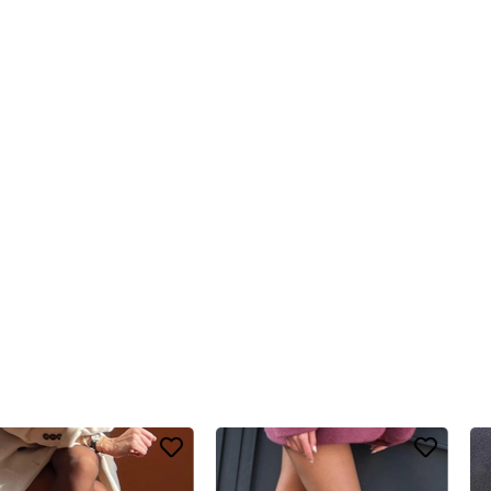
llanıcılar için büyük avantaj sağlar.
r. Bolero, bu sorun için yüksek kaliteli iplikler ve özel üretim teknikler
formunu korur.
ekler.
şıklığı artırır hem de çorabın esnekliğini destekler.
le dikkat çeker.