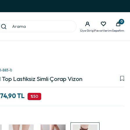
0
Üye Girişi
Favorilerim
Sepetim
R-B83-1)
l Top Lastiksiz Simli Çorap Vizon
74,90 TL
50