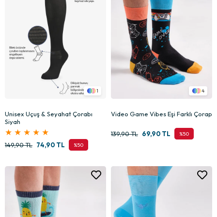
1
4
Unisex Uçuş & Seyahat Çorabı
Video Game Vibes Eşi Farklı Çorap
Siyah
★
★
★
★
★
139,90 TL
69,90 TL
%50
149,90 TL
74,90 TL
%50