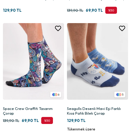
129,90 TL
139,90 TL
69,90 TL
%50
6
5
Space Crew Graffiti Tasarım
Seagulls Desenli Mavi Eşi Farklı
Çorap
Kısa Patik Bilek Çorap
139,90 TL
69,90 TL
129,90 TL
%50
Tükenmek üzere