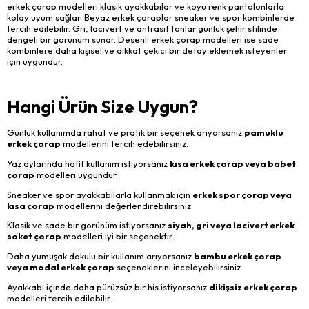
erkek çorap modelleri klasik ayakkabılar ve koyu renk pantolonlarla
kolay uyum sağlar. Beyaz erkek çoraplar sneaker ve spor kombinlerde
tercih edilebilir. Gri, lacivert ve antrasit tonlar günlük şehir stilinde
dengeli bir görünüm sunar. Desenli erkek çorap modelleri ise sade
kombinlere daha kişisel ve dikkat çekici bir detay eklemek isteyenler
için uygundur.
Hangi Ürün Size Uygun?
Günlük kullanımda rahat ve pratik bir seçenek arıyorsanız
pamuklu
erkek çorap
modellerini tercih edebilirsiniz.
Yaz aylarında hafif kullanım istiyorsanız
kısa erkek çorap veya babet
çorap
modelleri uygundur.
Sneaker ve spor ayakkabılarla kullanmak için
erkek spor çorap veya
kısa çorap
modellerini değerlendirebilirsiniz.
Klasik ve sade bir görünüm istiyorsanız
siyah, gri veya lacivert erkek
soket çorap
modelleri iyi bir seçenektir.
Daha yumuşak dokulu bir kullanım arıyorsanız
bambu erkek çorap
veya modal erkek çorap
seçeneklerini inceleyebilirsiniz.
Ayakkabı içinde daha pürüzsüz bir his istiyorsanız
dikişsiz erkek çorap
modelleri tercih edilebilir.