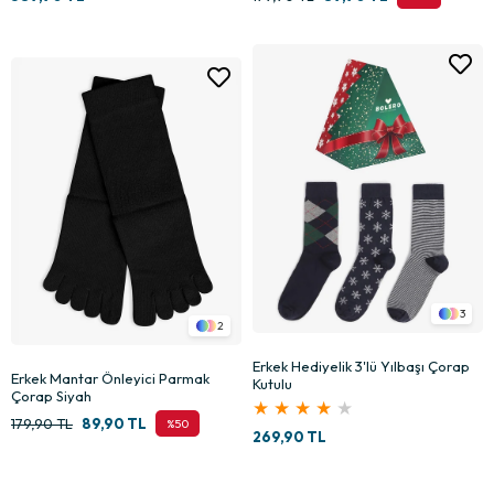
3
2
Erkek Hediyelik 3'lü Yılbaşı Çorap
Erkek Mantar Önleyici Parmak
Kutulu
Çorap Siyah
★
★
★
★
★
179,90 TL
89,90 TL
%50
269,90 TL