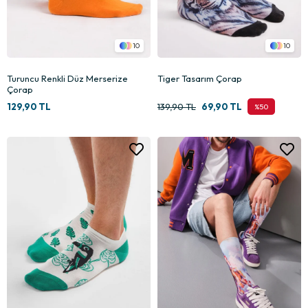
10
10
Turuncu Renkli Düz Merserize
Tiger Tasarım Çorap
Çorap
129,90 TL
139,90 TL
69,90 TL
%50