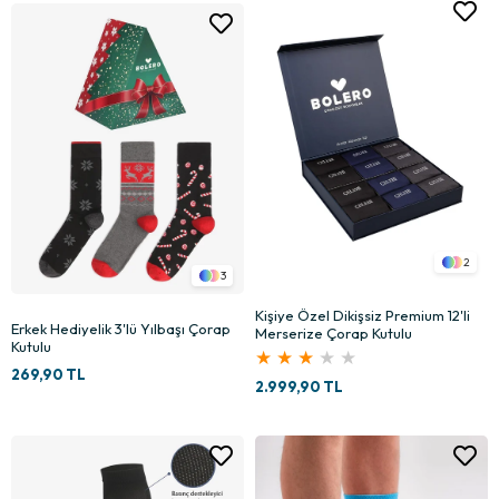
2
3
Kişiye Özel Dikişsiz Premium 12'li
Erkek Hediyelik 3'lü Yılbaşı Çorap
Merserize Çorap Kutulu
Kutulu
★
★
★
★
★
269,90 TL
2.999,90 TL