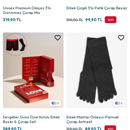
Unisex Premium Dikişsiz 3'lü
Erkek Çizgili 3'lü Patik Çorap Beyaz
Görünmez Çorap Mix
319,90 TL
199,90 TL
99,90 TL
%50
2
2
Sevgililer Günü Özel Kutulu Erkek
Erkek Mantar Önleyici Parmak
Boxer & Çorap Seti
Çorap Antrasit
589,90 TL
179,90 TL
89,90 TL
%50