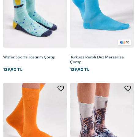
10
Water Sports Tasarım Çorap
Turkuaz Renkli Düz Merserize
Çorap
129,90 TL
129,90 TL