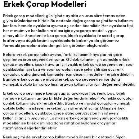
Erkek Çorap Modelleri
Erkek çorap modelleri, gün içinde ayakla en uzun süre temas eden
giyim ürünlerinden biridir. Bu nedenle doğru çorap seçimi hem kullanım
konforu hem de ayakkabı uyumu açısından önemlidir. Her ayakkabı tipi,
her mevsim ve her kullanım alanı için aynı çorap modeli uygun
olmayabilir. Sneaker ile kısa çorap, klasik ayakkabı ile soket çorap,
loafer veya düşük kesimli ayakkabılarla babet ya da görünmez
formdaki çoraplar daha dengeli bir görünüm oluşturabilir.
Bolero erkek çorap koleksiyonu, farklı kullanım ihtiyaçlarına göre
çeşitlenen ürün seçenekleri sunar. Günlük kullanım için pamuklu erkek
çorap modelleri, sıcak havalar için yazlık erkek çorap seçenekleri, spor
ayakkabılar için kısa ve spor çoraplar, sade şehir stili için düz renk
çoraplar, daha dinamik kombinler için desenli modeller tercih edilebilir.
Bambu erkek çorap ve modal erkek çorap seçenekleri ise daha
yumuşak dokulu bir çorap hissi arayan kullanıcılar için değerlendirilebilir.
Erkek çorap seçiminde kumaş yapısı, ayakkabı tipi, renk, boy, bilek
formu ve kullanım amacı birlikte değerlendirilmelidir. Pamuklu çoraplar
günlük kullanımda sık tercih edilir. Bambu ve modal çoraplar yumuşak
dokulu kullanım isteyen erkekler için alternatif sunar. Dikişsiz erkek
çorap modelleri, ayakkabı içinde daha pürüzsüz bir his isteyen
kullanıcılar için uygundur. Lastiksiz erkek çorap veya yumuşak lastikli
modeller ise bilek kısmında daha rahat bir kullanım arayanlar
tarafından değerlendirilebilir.
Renk seçimi de erkek çorap kullanımında önemli bir detaydır. Siyah