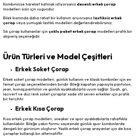
Kombininize hareket katmak istiyorsanız
desenli erkek çorap
modelleri sizin için uygundur.
Bilek kısmında daha rahat bir kullanım arıyorsanız
lastiksiz erkek
çorap
veya yumuşak lastikli modelleri değerlendirebilirsiniz.
Sık çorap kullananlar için
çoklu paket erkek çorap
modelleri pratik bir
alışveriş seçeneğidir.
Ürün Türleri ve Model Çeşitleri
Erkek Soket Çorap
Erkek soket çorap modelleri, günlük kullanım ve klasik kombinler için en
temel çorap seçeneklerinden biridir. Bileği kapatan yapısıyla pantolon,
jean, kumaş pantolon ve günlük ayakkabılarla uyum sağlar. Siyah, gri,
lacivert ve düz renk soket çoraplar sade stil seven erkekler için pratik
bir tercihtir.
Erkek Kısa Çorap
Kısa erkek çorap modelleri, sneaker ve spor ayakkabılarla rahatlıkla
kullanılabilir. Bileğe yakın formu sayesinde günlük spor kombinlerde
dengeli bir görünüm oluşturur. Yazlık erkek çorap arayanlar için de kısa
çoraplar kullanışlı bir alternatiftir.