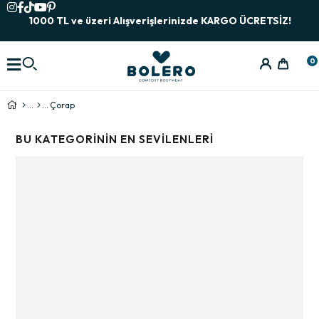
1000 TL ve üzeri Alışverişlerinizde KARGO ÜCRETSİZ!
0
Çorap
BU KATEGORININ EN SEVILENLERI