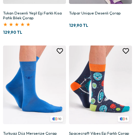
Tukan Desenli Yeşil Eşi Farklı Kısa
Tulpar Unique Desenli Çorap
Patik Bilek Çorap
★
★
★
★
★
129,90 TL
129,90 TL
10
5
Turkuaz Düz Merserize Çorap
Spacecraft Vibes Eşi Farklı Çorap