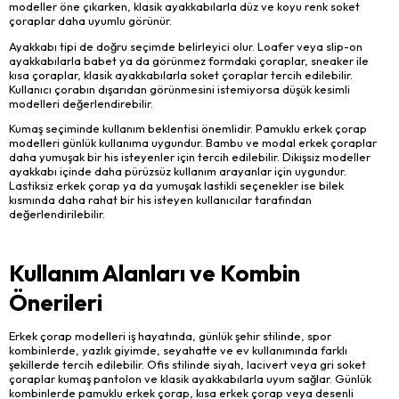
modeller öne çıkarken, klasik ayakkabılarla düz ve koyu renk soket
çoraplar daha uyumlu görünür.
Ayakkabı tipi de doğru seçimde belirleyici olur. Loafer veya slip-on
ayakkabılarla babet ya da görünmez formdaki çoraplar, sneaker ile
kısa çoraplar, klasik ayakkabılarla soket çoraplar tercih edilebilir.
Kullanıcı çorabın dışarıdan görünmesini istemiyorsa düşük kesimli
modelleri değerlendirebilir.
Kumaş seçiminde kullanım beklentisi önemlidir. Pamuklu erkek çorap
modelleri günlük kullanıma uygundur. Bambu ve modal erkek çoraplar
daha yumuşak bir his isteyenler için tercih edilebilir. Dikişsiz modeller
ayakkabı içinde daha pürüzsüz kullanım arayanlar için uygundur.
Lastiksiz erkek çorap ya da yumuşak lastikli seçenekler ise bilek
kısmında daha rahat bir his isteyen kullanıcılar tarafından
değerlendirilebilir.
Kullanım Alanları ve Kombin
Önerileri
Erkek çorap modelleri iş hayatında, günlük şehir stilinde, spor
kombinlerde, yazlık giyimde, seyahatte ve ev kullanımında farklı
şekillerde tercih edilebilir. Ofis stilinde siyah, lacivert veya gri soket
çoraplar kumaş pantolon ve klasik ayakkabılarla uyum sağlar. Günlük
kombinlerde pamuklu erkek çorap, kısa erkek çorap veya desenli