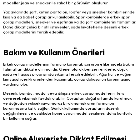
modeller jean ve sneaker ile rahat bir görünüm oluşturur.
Yaz aylarında şort, keten pantolon, loafer veya sneaker kombinlerinde
kısa ya da babet çoraplar kullanılabilir. Spor kombinlerde erkek spor
çorap modelleri, sneaker ve eşofman ya da şort kombinlerini tamamlar.
Daha dikkat çekici bir stil isteyenler, sade kıyafetlerle desenli erkek
çorap modellerini tercih edebilir.
Bakım ve Kullanım Önerileri
Erkek çorap modellerinin formunu korumak için ürün etiketindeki bakım
talimatları dikkate alınmalıdır. Genel olarak benzer renklerle, düşük
ısıda ve hassas programda yıkama tercih edilebilir. Ağartıcı ve yoğun
kimyasal içerikli ürünlerden kaçınmak, çorap dokusunun korunmasına
yardımcı olur.
Desenli, bambu, modal veya dikişsiz erkek çorap modellerini ters
çevirerek yıkamak faydalı olabilir. Çorapları doğal ortamda kurutmak
ve doğrudan yüksek ısıya maruz bırakmamak ürün formunun
korunmasına katkı sağlar. Günlük kullanımda çorapların düzenli
değiştirilmesi ve ayakkabı tipine uygun model seçilmesi daha konforlu
bir kullanım sağlar.
Online Alışverişte Dikkat Edilmesi