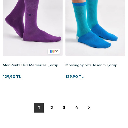
10
Mor Renkli Düz Merserize Çorap
Morning Sports Tasarım Çorap
129,90 TL
129,90 TL
1
2
3
4
>