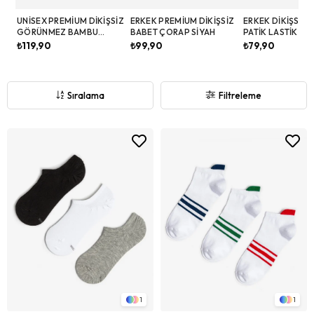
UNISEX PREMIUM DIKIŞSIZ
ERKEK PREMIUM DIKIŞSIZ
ERKEK DIKIŞSIZ
GÖRÜNMEZ BAMBU
BABET ÇORAP SIYAH
PATIK LASTIK DI
ÇORAP SIYAH
ÇIZGILI BEYAZ
₺119,90
₺99,90
₺79,90
Sıralama
Filtreleme
1
1