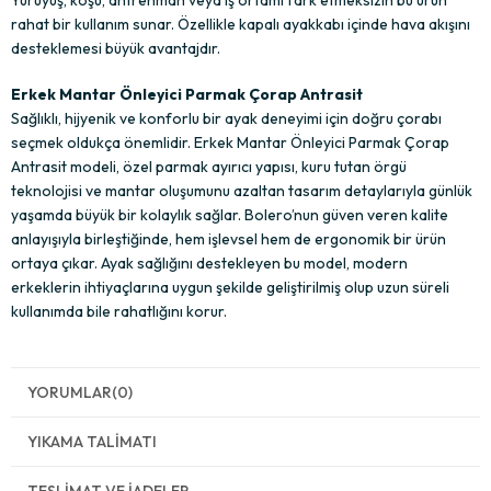
rahat bir kullanım sunar. Özellikle kapalı ayakkabı içinde hava akışını
desteklemesi büyük avantajdır.
Erkek Mantar Önleyici Parmak Çorap Antrasit
Sağlıklı, hijyenik ve konforlu bir ayak deneyimi için doğru çorabı
seçmek oldukça önemlidir. Erkek Mantar Önleyici Parmak Çorap
Antrasit modeli, özel parmak ayırıcı yapısı, kuru tutan örgü
teknolojisi ve mantar oluşumunu azaltan tasarım detaylarıyla günlük
yaşamda büyük bir kolaylık sağlar. Bolero’nun güven veren kalite
anlayışıyla birleştiğinde, hem işlevsel hem de ergonomik bir ürün
ortaya çıkar. Ayak sağlığını destekleyen bu model, modern
erkeklerin ihtiyaçlarına uygun şekilde geliştirilmiş olup uzun süreli
kullanımda bile rahatlığını korur.
YORUMLAR
(0)
YIKAMA TALIMATI
TESLIMAT VE İADELER