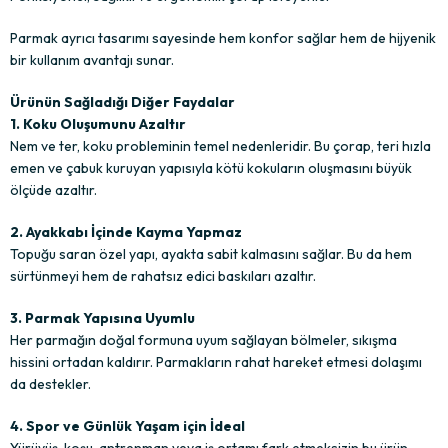
Parmak ayrıcı tasarımı sayesinde hem konfor sağlar hem de hijyenik
bir kullanım avantajı sunar.
Ürünün Sağladığı Diğer Faydalar
1. Koku Oluşumunu Azaltır
Nem ve ter, koku probleminin temel nedenleridir. Bu çorap, teri hızla
emen ve çabuk kuruyan yapısıyla kötü kokuların oluşmasını büyük
ölçüde azaltır.
2. Ayakkabı İçinde Kayma Yapmaz
Topuğu saran özel yapı, ayakta sabit kalmasını sağlar. Bu da hem
sürtünmeyi hem de rahatsız edici baskıları azaltır.
3. Parmak Yapısına Uyumlu
Her parmağın doğal formuna uyum sağlayan bölmeler, sıkışma
hissini ortadan kaldırır. Parmakların rahat hareket etmesi dolaşımı
da destekler.
4. Spor ve Günlük Yaşam için İdeal
Yürüyüş, koşu, antrenman veya iş ortamı fark etmeksizin bu ürün