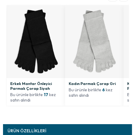
Erkek Mantar Önleyici
Kadın Parmak Çorap Gri
Kad
Parmak Çorap Siyah
Pem
Bu ürünle birlikte
6
kez
Bu ürünle birlikte
17
kez
Bu ü
satın alındı
satın alındı
satı
ÜRÜN ÖZELLIKLERI