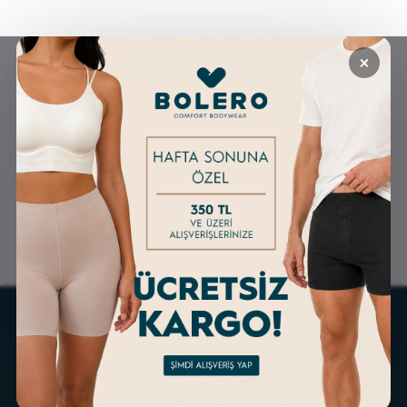
×
GÜVENLİ ALIŞVERİŞ
ÜCRETSİZ KARGO
ALTERNATİF ÖDEME
KOLAY İADE & DEĞİŞİM
İMKANLARI