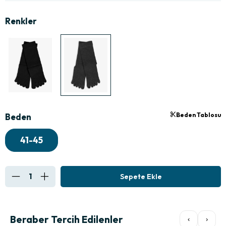
Beden Tablosu
Beden
41-45
Beraber Tercih Edilenler
‹
›