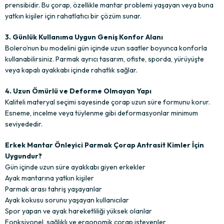
prensibidir. Bu çorap, özellikle mantar problemi yaşayan veya buna
yatkın kişiler için rahatlatıcı bir çözüm sunar.
3. Günlük Kullanıma Uygun Geniş Konfor Alanı
Bolero’nun bu modelini gün içinde uzun saatler boyunca konforla
kullanabilirsiniz. Parmak ayrıcı tasarım, ofiste, sporda, yürüyüşte
veya kapalı ayakkabı içinde rahatlık sağlar.
4. Uzun Ömürlü ve Deforme Olmayan Yapı
Kaliteli materyal seçimi sayesinde çorap uzun süre formunu korur.
Esneme, incelme veya tüylenme gibi deformasyonlar minimum
seviyededir.
Erkek Mantar Önleyici Parmak Çorap Antrasit Kimler İçin
Uygundur?
Gün içinde uzun süre ayakkabı giyen erkekler
Ayak mantarına yatkın kişiler
Parmak arası tahriş yaşayanlar
Ayak kokusu sorunu yaşayan kullanıcılar
Spor yapan ve ayak hareketliliği yüksek olanlar
Fonksiyonel, sağlıklı ve ergonomik çorap isteyenler