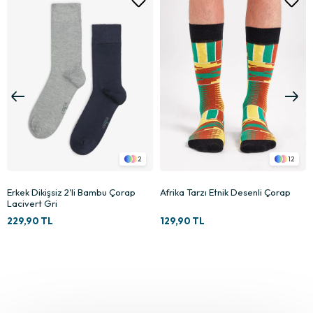
4
11
Adventure Sports Tasarım Çorap
Çağla Yeşili Renkli Düz Merserize
Çorap
129,90 TL
129,90 TL