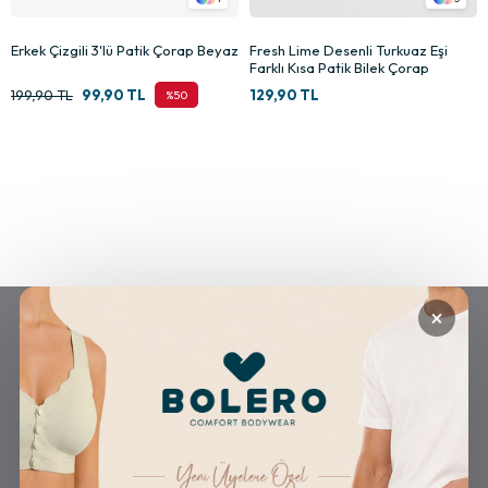
Erkek Çizgili 3'lü Patik Çorap Beyaz
Fresh Lime Desenli Turkuaz Eşi
Farklı Kısa Patik Bilek Çorap
199,90 TL
99,90 TL
129,90 TL
%50
×
GÜVENLİ ALIŞVERİŞ
ÜCRETSİZ KARGO