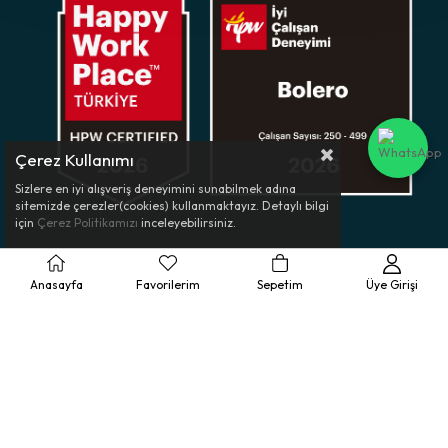
Çerez Kullanımı
Sizlere en iyi alışveriş deneyimini sunabilmek adına
sitemizde çerezler(cookies) kullanmaktayız. Detaylı bilgi
için
Çerez Politikamızı
inceleyebilirsiniz.
Müşteri Hizmetleri
Anasayfa
Favorilerim
Sepetim
Üye Girişi
Ürün Rehberi
Kurumsal
Yasal Bilgilendirme