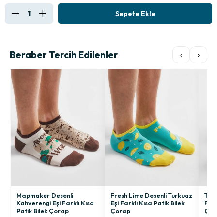
Beraber Tercih Edilenler
‹
›
Mapmaker Desenli
Fresh Lime Desenli Turkuaz
Tuka
Kahverengi Eşi Farklı Kısa
Eşi Farklı Kısa Patik Bilek
Fark
Patik Bilek Çorap
Çorap
Çor