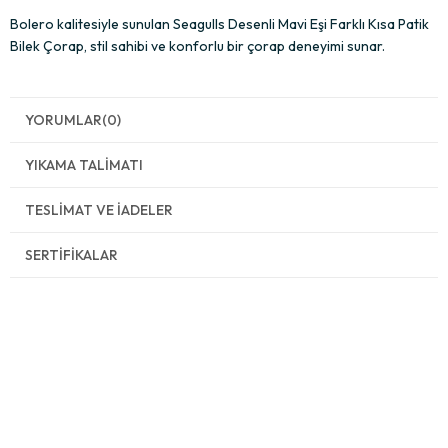
Bolero kalitesiyle sunulan Seagulls Desenli Mavi Eşi Farklı Kısa Patik
Bilek Çorap, stil sahibi ve konforlu bir çorap deneyimi sunar.
YORUMLAR
(0)
YIKAMA TALIMATI
TESLIMAT VE İADELER
SERTIFIKALAR