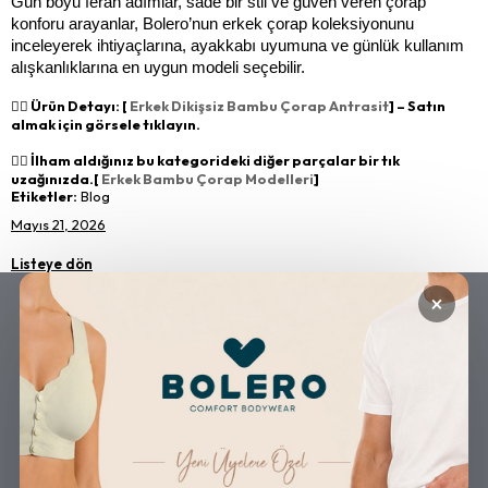
Gün boyu ferah adımlar, sade bir stil ve güven veren çorap 
konforu arayanlar, Bolero’nun erkek çorap koleksiyonunu 
inceleyerek ihtiyaçlarına, ayakkabı uyumuna ve günlük kullanım 
alışkanlıklarına en uygun modeli seçebilir.
👉🏻 Ürün Detayı: [
Erkek Dikişsiz Bambu Çorap Antrasit
] – Satın
almak için görsele tıklayın.
👉🏻 İlham aldığınız bu kategorideki diğer parçalar bir tık
uzağınızda.[
Erkek Bambu Çorap Modelleri
]
Etiketler:
Blog
Mayıs 21, 2026
Listeye dön
×
GÜVENLİ ALIŞVERİŞ
ÜCRETSİZ KARGO