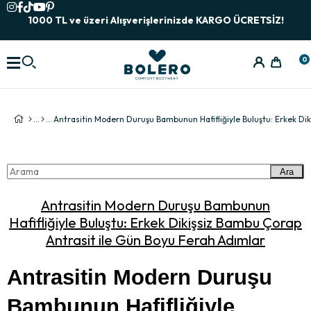
1000 TL ve üzeri Alışverişlerinizde KARGO ÜCRETSİZ!
0
Ara
Antrasitin Modern Duruşu Bambunun
Hafifliğiyle Buluştu: Erkek Dikişsiz Bambu Çorap
Antrasit ile Gün Boyu Ferah Adımlar
Antrasitin Modern Duruşu 
Bambunun Hafifliğiyle 