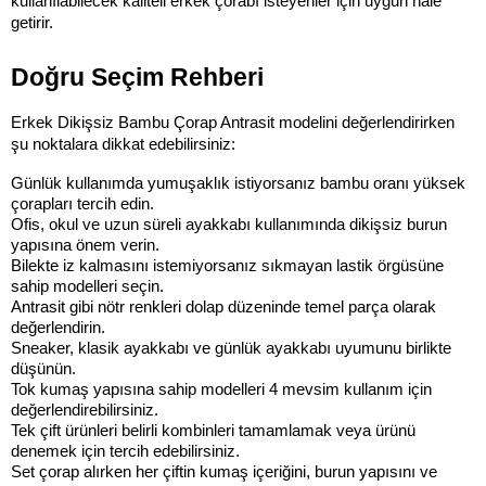
kullanılabilecek kaliteli erkek çorabı isteyenler için uygun hale 
getirir.
Doğru Seçim Rehberi
Erkek Dikişsiz Bambu Çorap Antrasit modelini değerlendirirken 
şu noktalara dikkat edebilirsiniz:
Günlük kullanımda yumuşaklık istiyorsanız bambu oranı yüksek 
çorapları tercih edin.
Ofis, okul ve uzun süreli ayakkabı kullanımında dikişsiz burun 
yapısına önem verin.
Bilekte iz kalmasını istemiyorsanız sıkmayan lastik örgüsüne 
sahip modelleri seçin.
Antrasit gibi nötr renkleri dolap düzeninde temel parça olarak 
değerlendirin.
Sneaker, klasik ayakkabı ve günlük ayakkabı uyumunu birlikte 
düşünün.
Tok kumaş yapısına sahip modelleri 4 mevsim kullanım için 
değerlendirebilirsiniz.
Tek çift ürünleri belirli kombinleri tamamlamak veya ürünü 
denemek için tercih edebilirsiniz.
Set çorap alırken her çiftin kumaş içeriğini, burun yapısını ve 