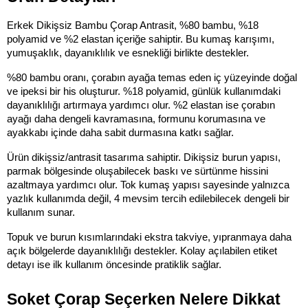
Erkek Dikişsiz Bambu Çorap Antrasit, %80 bambu, %18 
polyamid ve %2 elastan içeriğe sahiptir. Bu kumaş karışımı, 
yumuşaklık, dayanıklılık ve esnekliği birlikte destekler.
%80 bambu oranı, çorabın ayağa temas eden iç yüzeyinde doğal 
ve ipeksi bir his oluşturur. %18 polyamid, günlük kullanımdaki 
dayanıklılığı artırmaya yardımcı olur. %2 elastan ise çorabın 
ayağı daha dengeli kavramasına, formunu korumasına ve 
ayakkabı içinde daha sabit durmasına katkı sağlar.
Ürün dikişsiz/antrasit tasarıma sahiptir. Dikişsiz burun yapısı, 
parmak bölgesinde oluşabilecek baskı ve sürtünme hissini 
azaltmaya yardımcı olur. Tok kumaş yapısı sayesinde yalnızca 
yazlık kullanımda değil, 4 mevsim tercih edilebilecek dengeli bir 
kullanım sunar.
Topuk ve burun kısımlarındaki ekstra takviye, yıpranmaya daha 
açık bölgelerde dayanıklılığı destekler. Kolay açılabilen etiket 
detayı ise ilk kullanım öncesinde pratiklik sağlar.
Soket Çorap Seçerken Nelere Dikkat 