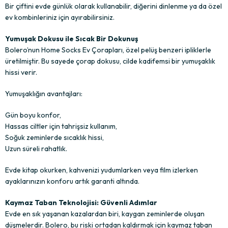
Bir çiftini evde günlük olarak kullanabilir, diğerini dinlenme ya da özel
ev kombinleriniz için ayırabilirsiniz.
Yumuşak Dokusu ile Sıcak Bir Dokunuş
Bolero’nun Home Socks Ev Çorapları, özel pelüş benzeri ipliklerle
üretilmiştir. Bu sayede çorap dokusu, cilde kadifemsi bir yumuşaklık
hissi verir.
Yumuşaklığın avantajları:
Gün boyu konfor,
Hassas ciltler için tahrişsiz kullanım,
Soğuk zeminlerde sıcaklık hissi,
Uzun süreli rahatlık.
Evde kitap okurken, kahvenizi yudumlarken veya film izlerken
ayaklarınızın konforu artık garanti altında.
Kaymaz Taban Teknolojisi: Güvenli Adımlar
Evde en sık yaşanan kazalardan biri, kaygan zeminlerde oluşan
düşmelerdir. Bolero, bu riski ortadan kaldırmak için kaymaz taban