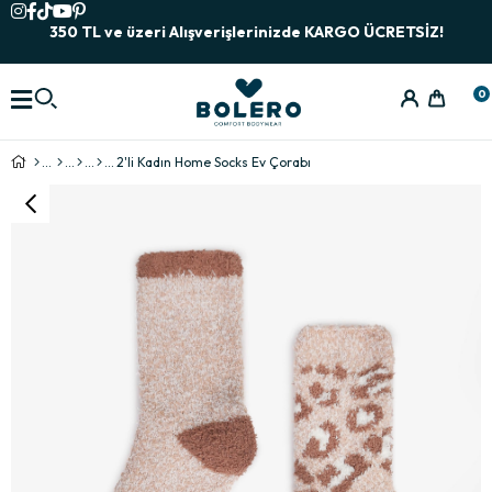
350 TL ve üzeri Alışverişlerinizde KARGO ÜCRETSİZ!
0
2'li Kadın Home Socks Ev Çorabı