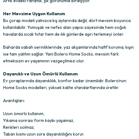
Artık evdeki rahatlık, şık görünümle birleşiyor.
Her Mevsime Uygun Kullanım
Bu çorap modeli yalnızca kış aylarında değil, dört mevsim boyunca
kullanılabilir. Yumuşak ve nefes alan yapısı sayesinde hem soğuk
havalarda sıcak tutar hem de ılık günlerde aşırı terlemeyi önler.
Baharda sabah serinliklerinde, yaz akşamlarında hafif koruma; kışın
ise tam yalıtım sağlar. Yani Bolero Home Socks, mevsim fark
etmeksizin ev yaşamının vazgeçilmezi olur.
Dayanıklı ve Uzun Ömürlü Kullanım
Ev çoraplarında dayanıklılık, konfor kadar önemlidir. Bolero’nun
Home Socks modelleri, yüksek kalite standartlarında üretilir.
Avantajları:
Uzun ömürlü kullanım,
Yıkama sonrası form kaybı yaşamaz,
Renkleri solmaz,
Taban kısmı uzun süre dayanıklılığını korur.