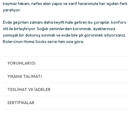
kaymaz tabanı, nefes alan yapısı ve zarif tasarımıyla her açıdan fark
yaratıyor.
Evde geçirilen zamanı daha keyifli hale getiren bu çoraplar, konforu
stil ile birleştiriyor. Soğuk zeminlerden korunmak, ayaklarınıza
yumuşak bir dokunuş sunmak ve evde bile şık görünmek istiyorsanız,
Bolero’nun Home Socks serisi tam size göre.
YORUMLAR
(0)
YIKAMA TALIMATI
TESLIMAT VE İADELER
SERTIFIKALAR