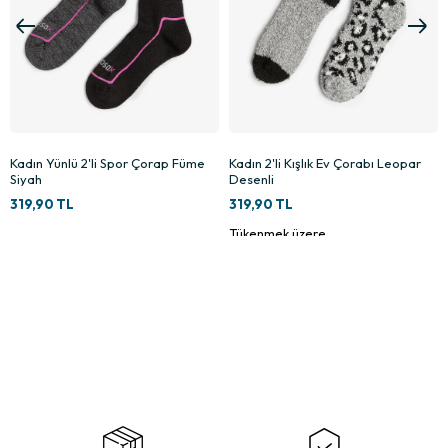
2
Kadın 2'li Kışlık Ev Çorabı Leopar
Kadın Bambu Fitilli 2'li Çorap Beyaz
Desenli
Pembe
319,90 TL
249,90 TL
Tükenmek üzere