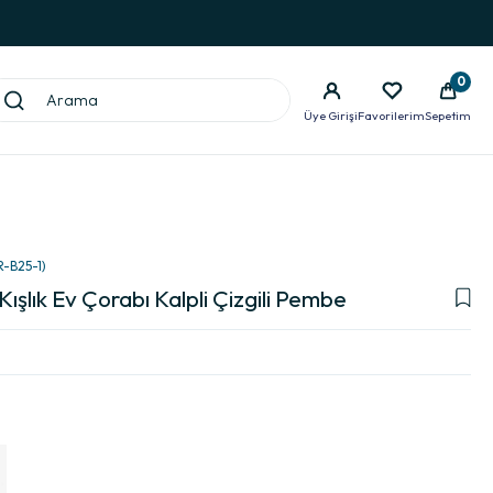
0
Üye Girişi
Favorilerim
Sepetim
R-B25-1)
 Kışlık Ev Çorabı Kalpli Çizgili Pembe