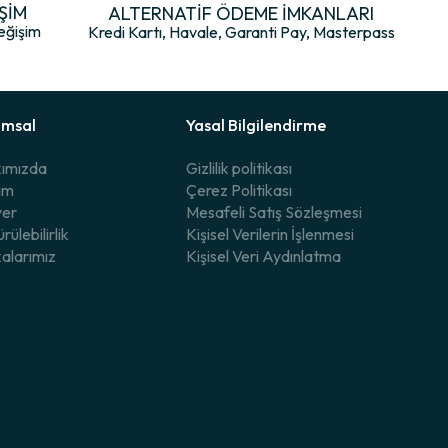
ıyla karşılar.
ŞİM
ALTERNATİF ÖDEME İMKANLARI
eğişim
Kredi Kartı, Havale, Garanti Pay, Masterpass
umsal
Yasal Bilgilendirme
ımızda
Gizlilik politikası
şim
Çerez Politikası
yer
Mesafeli Satış Sözleşmesi
rülebilirlik
Kişisel Verilerin İşlenmesi
alarımız
Kişisel Veri Aydınlatma