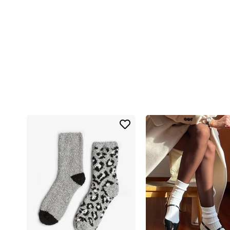
Kış aylarında çorap seçerken en önemli kriterlerden biri, ayağınızı t
batma veya kaşınma hissi oluşturmaz.
Likralı Özel Örgü Tekniği ile Maksimum Rahatlık
Bolero 2'li Home Socks, likralı yapısı sayesinde ayağınıza tam oturur.
yaşamazsınız.
Termo ve Havlu Dokulu Sıcaklık
Ürünün en dikkat çeken özelliklerinden biri, termo çorap teknolojisi il
Soğuk zeminlerde bile sıcak kalırsınız,
Kış gecelerinde ek bir ısıtıcıya ihtiyaç duymadan rahat edersiniz,
Sıcaklık uzun süre korunur.
Evde Şıklık ve Rahatlık Bir Arada
Ev çorapları genelde konfor odaklı tasarlanırken estetikten ödün veri
sağlar.
Neden Bolero 2'li Home Socks Ev Çorabı?
Çiftli Paket Avantajı
– Hem size hem de sevdiklerinize sıcaklık