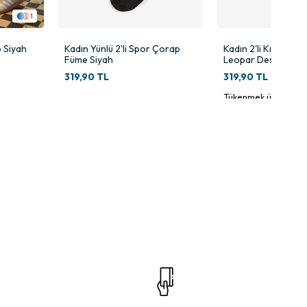
1
p Siyah
Kadın Yünlü 2'li Spor Çorap
Kadın 2'li Kışlık Ev 
Füme Siyah
Leopar Desenli
319,90 TL
319,90 TL
Tükenmek üzere
 yapısı, cilt dostu ipeksi dokusu ve esnek formu sayesinde evde