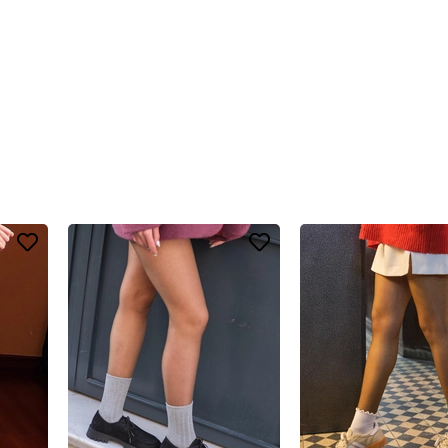
ahriş etmeyecek, yumuşak bir dokudur. Bu ürünün ipeksi dokusu, hassas cil
 Ne çok sıkı ne de bol bir form sunar. Bu özel örgü tekniği, çorabın şekli
e üretilmiş olmasıdır. İç kısmındaki havlu dokusu, ayağınızı adeta bir batt
lir. Bolero ise bu dengeyi mükemmel bir şekilde kurar. Sade ama şık tasar