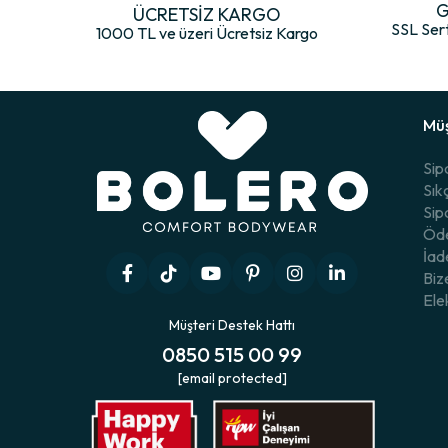
geçirdiğiniz her anı daha keyifli kılar. Bolero’nun kalite anlayışı ile t
G
ÜCRETSİZ KARGO
SSL Ser
1000 TL ve üzeri Ücretsiz Kargo
Müş
Sip
Sık
Sip
Öde
İad
Biz
Ele
Müşteri Destek Hattı
0850 515 00 99
[email protected]