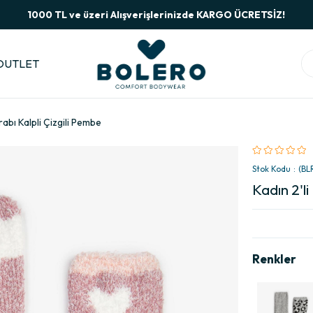
1000 TL ve üzeri Alışverişlerinizde KARGO ÜCRETSİZ!
OUTLET
orabı Kalpli Çizgili Pembe
Stok Kodu
(BL
Kadın 2'li