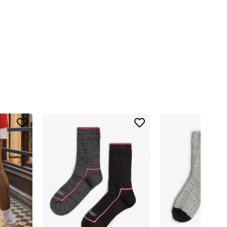
tlerde bile rahat bir kullanım sağlar. Gün boyu ayağınızda olsa dahi
ni uzun süre korumasını sağlar; yıkamalar sonrası bile form kaybı
aniye gibi sarar. Bu sayede:
ımı, ev içinde giydiğiniz pijama, eşofman veya ev elbiseleriyle uyum