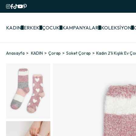
KADIN
ERKEK
ÇOCUK
KAMPANYALAR
KOLEKSİYON
Anasayfa
KADIN
Çorap
Soket Çorap
Kadın 2'li Kışlık Ev Ç