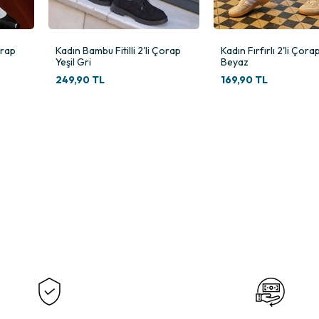
mı
u
orap
Kadın Bambu Fitilli 2'li Çorap
Kadın Fırfırlı 2'li Çora
Yeşil Gri
Beyaz
249,90 TL
169,90 TL
aklık, yumuşaklık ve dayanıklılığı bir arada sunar. Termo ve havlu dokulu