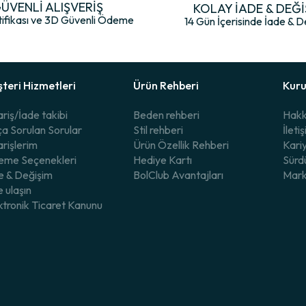
asarlanan bu ürün, hem konfor hem de şıklık açısından beklentilerinizi fazlas
ÜVENLİ ALIŞVERİŞ
KOLAY İADE & DEĞİ
tifikası ve 3D Güvenli Ödeme
14 Gün İçerisinde İade & D
teri Hizmetleri
Ürün Rehberi
Kur
ariş/İade takibi
Beden rehberi
Hakk
ça Sorulan Sorular
Stil rehberi
İleti
arişlerim
Ürün Özellik Rehberi
Kari
me Seçenekleri
Hediye Kartı
Sürdü
e & Değişim
BolClub Avantajları
Mark
e ulaşın
ktronik Ticaret Kanunu