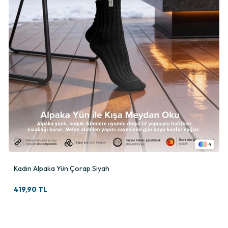
4
Kadın Alpaka Yün Çorap Siyah
419,90 TL