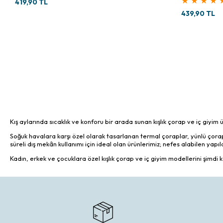
★
★
★
★
419,90 TL
439,90 TL
Kış aylarında sıcaklık ve konforu bir arada sunan kışlık çorap ve iç giyim ür
Soğuk havalara karşı özel olarak tasarlanan termal çoraplar, yünlü çorap 
süreli dış mekân kullanımı için ideal olan ürünlerimiz; nefes alabilen yapıla
Kadın, erkek ve çocuklara özel kışlık çorap ve iç giyim modellerini şimd