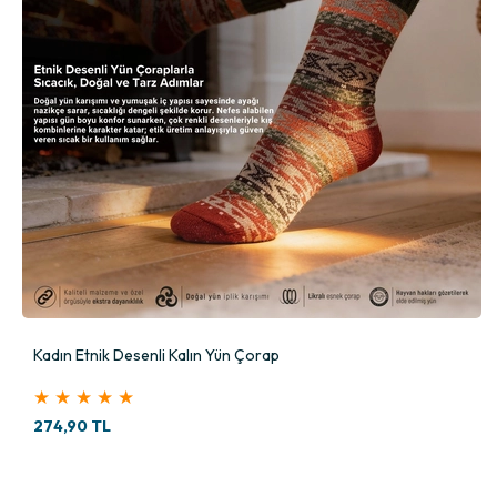
Kadın Etnik Desenli Kalın Yün Çorap
★
★
★
★
★
274,90 TL