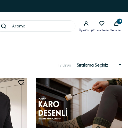
0
Üye Girişi
Favorilerim
Sepetim
17 Ürün