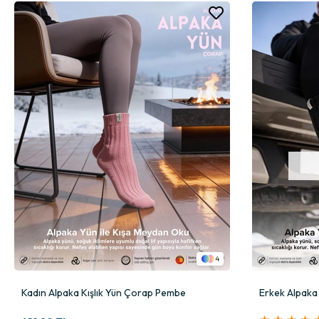
4
Kadın Alpaka Kışlık Yün Çorap Pembe
Erkek Alpaka 