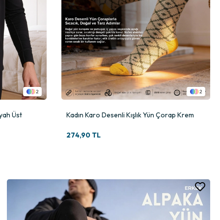
2
2
iyah Üst
Kadın Karo Desenli Kışlık Yün Çorap Krem
274,90 TL