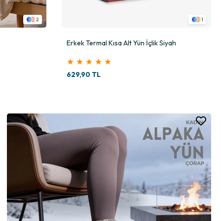
2
1
Erkek Termal Kısa Alt Yün İçlik Siyah
★
★
★
★
★
629,90 TL