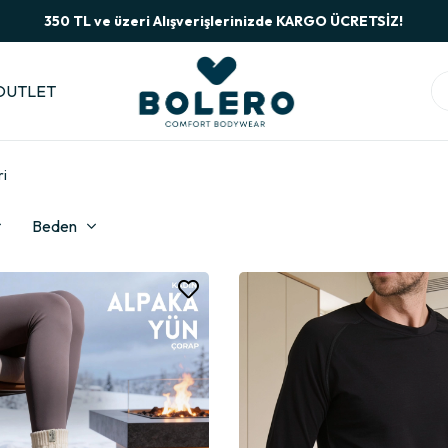
350 TL ve üzeri Alışverişlerinizde KARGO ÜCRETSİZ!
OUTLET
ri
Beden