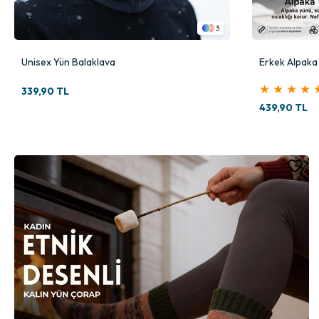
3
Unisex Yün Balaklava
Erkek Alpaka 
★
★
★
★
339,90 TL
439,90 TL