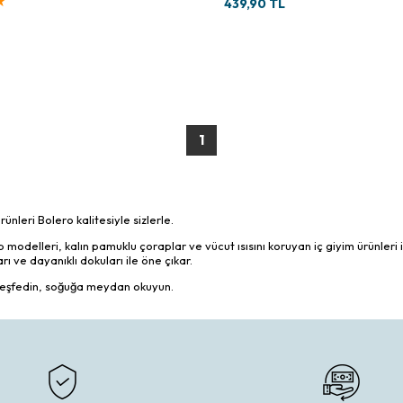
★
439,90 TL
1
ünleri Bolero kalitesiyle sizlerle.
modelleri, kalın pamuklu çoraplar ve vücut ısısını koruyan iç giyim ürünleri 
rı ve dayanıklı dokuları ile öne çıkar.
i keşfedin, soğuğa meydan okuyun.