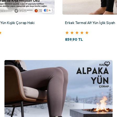
4
Yün Kışlık Çorap Haki
Erkek Termal Alt Yün İçlik Siyah
★
★
★
★
★
★
859,90 TL