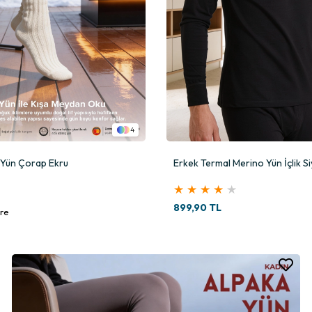
4
 Yün Çorap Ekru
Erkek Termal Merino Yün İçlik S
★
★
★
★
★
899,90 TL
re