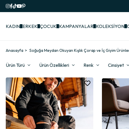
KADIN
ERKEK
ÇOCUK
KAMPANYALAR
KOLEKSİYON
Anasayfa
Soğuğa Meydan Okuyan Kışlık Çorap ve İç Giyim Ürünle
Ürün Türü
Ürün Özellikleri
Renk
Cinsiyet