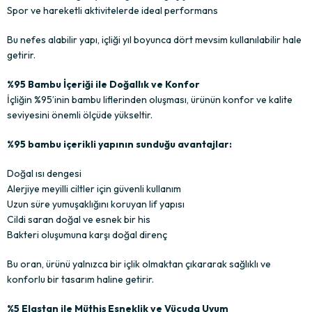
Spor ve hareketli aktivitelerde ideal performans
Bu nefes alabilir yapı, içliği yıl boyunca dört mevsim kullanılabilir hale
getirir.
%95 Bambu İçeriği ile Doğallık ve Konfor
İçliğin %95’inin bambu liflerinden oluşması, ürünün konfor ve kalite
seviyesini önemli ölçüde yükseltir.
%95 bambu içerikli yapının sunduğu avantajlar:
Doğal ısı dengesi
Alerjiye meyilli ciltler için güvenli kullanım
Uzun süre yumuşaklığını koruyan lif yapısı
Cildi saran doğal ve esnek bir his
Bakteri oluşumuna karşı doğal direnç
Bu oran, ürünü yalnızca bir içlik olmaktan çıkararak sağlıklı ve
konforlu bir tasarım haline getirir.
%5 Elastan ile Müthiş Esneklik ve Vücuda Uyum