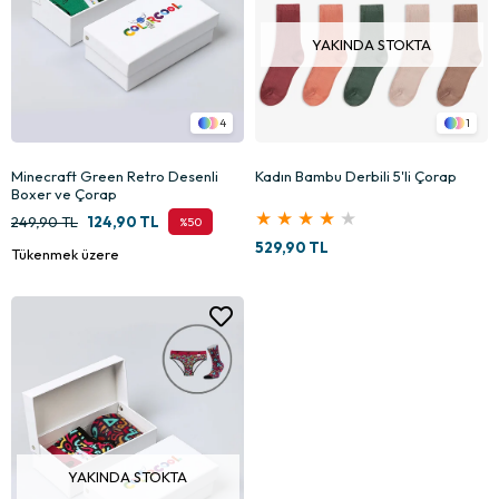
YAKINDA STOKTA
4
1
Minecraft Green Retro Desenli
Kadın Bambu Derbili 5'li Çorap
Boxer ve Çorap
★
★
★
★
★
249,90 TL
124,90 TL
%50
529,90 TL
Tükenmek üzere
YAKINDA STOKTA