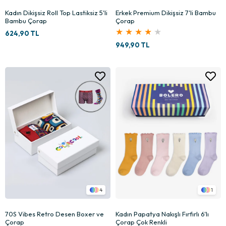
Kadın Dikişsiz Roll Top Lastiksiz 5'li
Erkek Premium Dikişsiz 7'li Bambu
Bambu Çorap
Çorap
★
★
★
★
★
624,90 TL
949,90 TL
4
1
70S Vibes Retro Desen Boxer ve
Kadın Papatya Nakışlı Fırfırlı 6'lı
Çorap
Çorap Çok Renkli