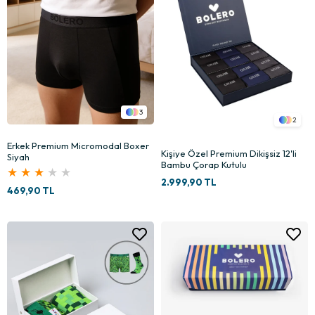
3
2
Erkek Premium Micromodal Boxer
Kişiye Özel Premium Dikişsiz 12'li
Siyah
Bambu Çorap Kutulu
★
★
★
★
★
2.999,90 TL
469,90 TL