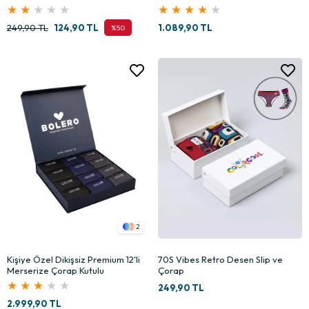
★
★
★
★
★
★
★
★
★
★
249,90 TL
124,90 TL
1.089,90 TL
%50
2
Kişiye Özel Dikişsiz Premium 12'li
70S Vibes Retro Desen Slip ve
Merserize Çorap Kutulu
Çorap
★
★
★
★
★
249,90 TL
2.999,90 TL