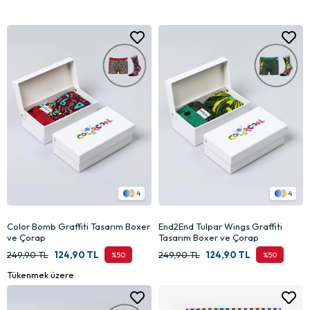
4
4
Color Bomb Graffiti Tasarım Boxer
End2End Tulpar Wings Graffiti
ve Çorap
Tasarım Boxer ve Çorap
249,90 TL
124,90 TL
249,90 TL
124,90 TL
%50
%50
Tükenmek üzere