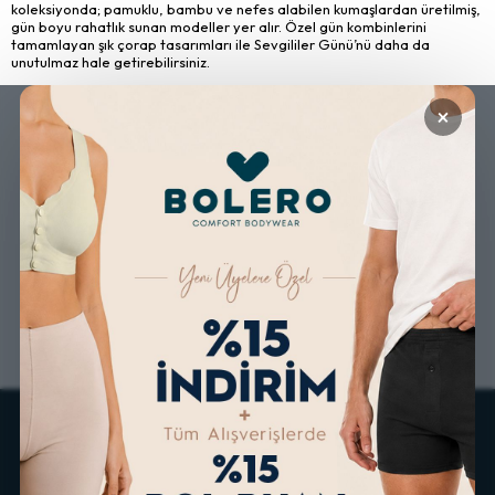
koleksiyonda; pamuklu, bambu ve nefes alabilen kumaşlardan üretilmiş,
gün boyu rahatlık sunan modeller yer alır. Özel gün kombinlerini
tamamlayan şık çorap tasarımları ile Sevgililer Günü’nü daha da
unutulmaz hale getirebilirsiniz.
×
GÜVENLİ ALIŞVERİŞ
ÜCRETSİZ KARGO
ALTERNATİF ÖDEME
KOLAY İADE & DEĞİŞİM
İMKANLARI