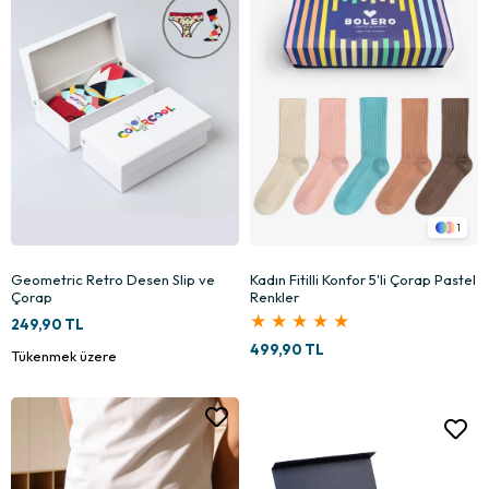
1
Geometric Retro Desen Slip ve
Kadın Fitilli Konfor 5'li Çorap Pastel
Çorap
Renkler
★
★
★
★
★
249,90 TL
499,90 TL
Tükenmek üzere