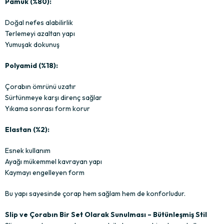
Pamuk (%80):
Doğal nefes alabilirlik
Terlemeyi azaltan yapı
Yumuşak dokunuş
Polyamid (%18):
Çorabın ömrünü uzatır
Sürtünmeye karşı direnç sağlar
Yıkama sonrası form korur
Elastan (%2):
Esnek kullanım
Ayağı mükemmel kavrayan yapı
Kaymayı engelleyen form
Bu yapı sayesinde çorap hem sağlam hem de konforludur.
Slip ve Çorabın Bir Set Olarak Sunulması – Bütünleşmiş Stil