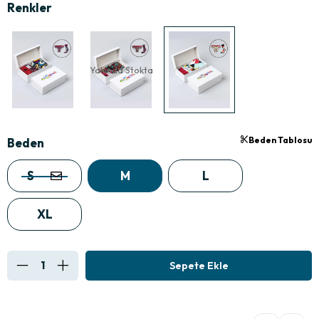
Yakında Stokta
Beden Tablosu
Beden
S
M
L
XL