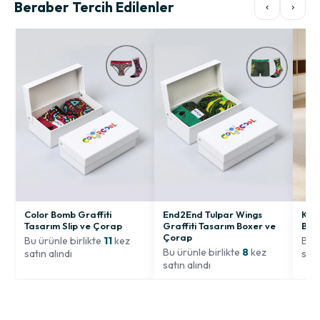
Beraber Tercih Edilenler
‹
›
Color Bomb Graffiti
End2End Tulpar Wings
Kadı
Tasarım Slip ve Çorap
Graffiti Tasarım Boxer ve
Bey
Çorap
Bu ürünle birlikte
11
kez
Bu ü
Bu ürünle birlikte
8
kez
satın alındı
satı
satın alındı