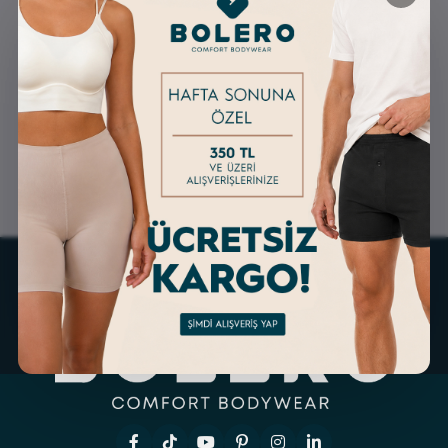
GÜVENLİ ALIŞVERİŞ
ÜCRETSİZ KARGO
ALTERNATİF ÖDEME
KOLAY İADE & DEĞİŞİM
İMKANLARI