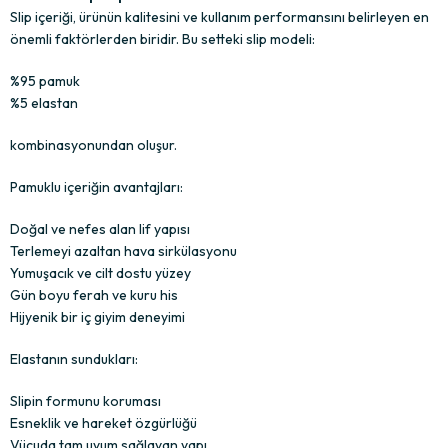
Slip içeriği, ürünün kalitesini ve kullanım performansını belirleyen en
önemli faktörlerden biridir. Bu setteki slip modeli:
%95 pamuk
%5 elastan
kombinasyonundan oluşur.
Pamuklu içeriğin avantajları:
Doğal ve nefes alan lif yapısı
Terlemeyi azaltan hava sirkülasyonu
Yumuşacık ve cilt dostu yüzey
Gün boyu ferah ve kuru his
Hijyenik bir iç giyim deneyimi
Elastanın sundukları:
Slipin formunu koruması
Esneklik ve hareket özgürlüğü
Vücuda tam uyum sağlayan yapı