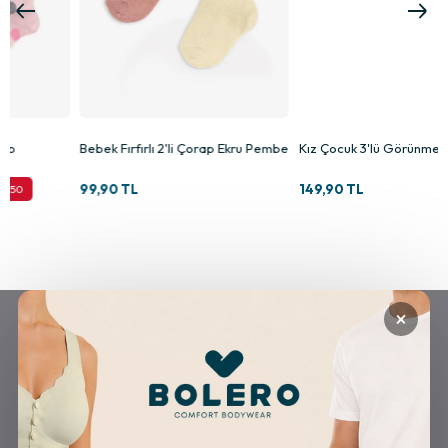
Bebek Fırfırlı 2'li Çorap Ekru Pembe
Kız Çocuk 3'lü Görünmez Çorap
99,90 TL
149,90 TL
×
GÜVENLİ ALIŞVERİŞ
ÜCRETSİZ KARGO