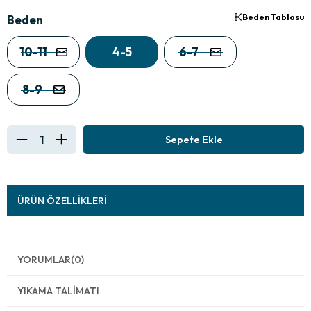
Beden Tablosu
Beden
10-11
4-5
6-7
8-9
ÜRÜN ÖZELLIKLERI
YORUMLAR
(0)
YIKAMA TALIMATI