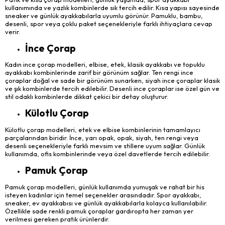
kullanımında ve yazlık kombinlerde sık tercih edilir. Kısa yapısı sayesinde
sneaker ve günlük ayakkabılarla uyumlu görünür. Pamuklu, bambu,
desenli, spor veya çoklu paket seçenekleriyle farklı ihtiyaçlara cevap
verir.
İnce Çorap
Kadın ince çorap modelleri, elbise, etek, klasik ayakkabı ve topuklu
ayakkabı kombinlerinde zarif bir görünüm sağlar. Ten rengi ince
çoraplar doğal ve sade bir görünüm sunarken, siyah ince çoraplar klasik
ve şık kombinlerde tercih edilebilir. Desenli ince çoraplar ise özel gün ve
stil odaklı kombinlerde dikkat çekici bir detay oluşturur.
Külotlu Çorap
Külotlu çorap modelleri, etek ve elbise kombinlerinin tamamlayıcı
parçalarından biridir. İnce, yarı opak, opak, siyah, ten rengi veya
desenli seçenekleriyle farklı mevsim ve stillere uyum sağlar. Günlük
kullanımda, ofis kombinlerinde veya özel davetlerde tercih edilebilir.
Pamuk Çorap
Pamuk çorap modelleri, günlük kullanımda yumuşak ve rahat bir his
isteyen kadınlar için temel seçenekler arasındadır. Spor ayakkabı,
sneaker, ev ayakkabısı ve günlük ayakkabılarla kolayca kullanılabilir.
Özellikle sade renkli pamuk çoraplar gardıropta her zaman yer
verilmesi gereken pratik ürünlerdir.