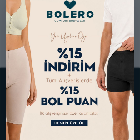
GÜVENLİ ALIŞVERİŞ
ÜCRETSİZ KARGO
ALTERNATİF ÖDEME
KOLAY İADE & DEĞİŞİM
İMKANLARI