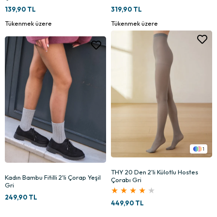
139,90 TL
319,90 TL
Tükenmek üzere
Tükenmek üzere
1
THY 20 Den 2'li Külotlu Hostes
Kadın Bambu Fitilli 2'li Çorap Yeşil
Çorabı Gri
Gri
★
★
★
★
★
249,90 TL
449,90 TL