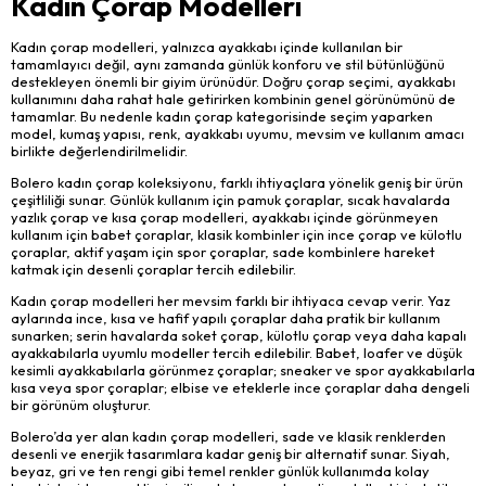
Kadın Çorap Modelleri
Kadın çorap modelleri, yalnızca ayakkabı içinde kullanılan bir
tamamlayıcı değil, aynı zamanda günlük konforu ve stil bütünlüğünü
destekleyen önemli bir giyim ürünüdür. Doğru çorap seçimi, ayakkabı
kullanımını daha rahat hale getirirken kombinin genel görünümünü de
tamamlar. Bu nedenle kadın çorap kategorisinde seçim yaparken
model, kumaş yapısı, renk, ayakkabı uyumu, mevsim ve kullanım amacı
birlikte değerlendirilmelidir.
Bolero kadın çorap koleksiyonu, farklı ihtiyaçlara yönelik geniş bir ürün
çeşitliliği sunar. Günlük kullanım için pamuk çoraplar, sıcak havalarda
yazlık çorap ve kısa çorap modelleri, ayakkabı içinde görünmeyen
kullanım için babet çoraplar, klasik kombinler için ince çorap ve külotlu
çoraplar, aktif yaşam için spor çoraplar, sade kombinlere hareket
katmak için desenli çoraplar tercih edilebilir.
Kadın çorap modelleri her mevsim farklı bir ihtiyaca cevap verir. Yaz
aylarında ince, kısa ve hafif yapılı çoraplar daha pratik bir kullanım
sunarken; serin havalarda soket çorap, külotlu çorap veya daha kapalı
ayakkabılarla uyumlu modeller tercih edilebilir. Babet, loafer ve düşük
kesimli ayakkabılarla görünmez çoraplar; sneaker ve spor ayakkabılarla
kısa veya spor çoraplar; elbise ve eteklerle ince çoraplar daha dengeli
bir görünüm oluşturur.
Bolero’da yer alan kadın çorap modelleri, sade ve klasik renklerden
desenli ve enerjik tasarımlara kadar geniş bir alternatif sunar. Siyah,
beyaz, gri ve ten rengi gibi temel renkler günlük kullanımda kolay