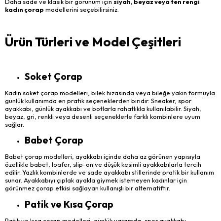
Daha sade ve klasik bir görünüm için
siyah, beyaz veya ten rengi
kadın çorap
modellerini seçebilirsiniz.
Ürün Türleri ve Model Çeşitleri
Soket Çorap
Kadın soket çorap modelleri, bilek hizasında veya bileğe yakın formuyla
günlük kullanımda en pratik seçeneklerden biridir. Sneaker, spor
ayakkabı, günlük ayakkabı ve botlarla rahatlıkla kullanılabilir. Siyah,
beyaz, gri, renkli veya desenli seçeneklerle farklı kombinlere uyum
sağlar.
Babet Çorap
Babet çorap modelleri, ayakkabı içinde daha az görünen yapısıyla
özellikle babet, loafer, slip-on ve düşük kesimli ayakkabılarla tercih
edilir. Yazlık kombinlerde ve sade ayakkabı stillerinde pratik bir kullanım
sunar. Ayakkabıyı çıplak ayakla giymek istemeyen kadınlar için
görünmez çorap etkisi sağlayan kullanışlı bir alternatiftir.
Patik ve Kısa Çorap
Patik ve kısa çorap modelleri, günlük yaşamda, spor ayakkabı