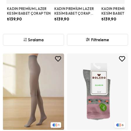
KADIN PREMIUM LAZER
KADIN PREMIUM LAZER
KADIN PREMIUM 
KESIM BABET ÇORAP TEN
KESIM BABET ÇORAP
KESIM BABET Ç
SIYAH
BEYAZ
₺139,90
₺139,90
₺139,90
Sıralama
Filtreleme
1
6