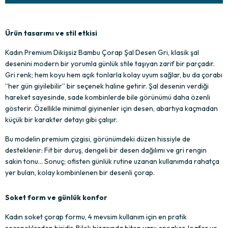
Ürün tasarımı ve stil etkisi
Kadın Premium Dikişsiz Bambu Çorap Şal Desen Gri, klasik şal 
desenini modern bir yorumla günlük stile taşıyan zarif bir parçadır. 
Gri renk; hem koyu hem açık tonlarla kolay uyum sağlar, bu da çorabı 
“her gün giyilebilir” bir seçenek haline getirir. Şal desenin verdiği 
hareket sayesinde, sade kombinlerde bile görünümü daha özenli 
gösterir. Özellikle minimal giyinenler için desen, abartıya kaçmadan 
küçük bir karakter detayı gibi çalışır.
Bu modelin premium çizgisi, görünümdeki düzen hissiyle de 
desteklenir: Fit bir duruş, dengeli bir desen dağılımı ve gri rengin 
sakin tonu… Sonuç; ofisten günlük rutine uzanan kullanımda rahatça 
yer bulan, kolay kombinlenen bir desenli çorap.
Soket form ve günlük konfor
Kadın soket çorap formu, 4 mevsim kullanım için en pratik 
seçeneklerden biridir. Bilek hizasında biten yapı; sneaker, loafer ve 