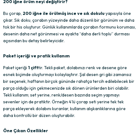
200 iğne örüm neyi değiştirir?
Bu çorap, 
200 iğne ile örülmüş ince ve sık dokulu
 yapısıyla öne 
çıkar. Sık doku, çorabın yüzeyinde daha düzenli bir görünüm ve daha 
tok bir his oluşturur. Günlük kullanımlarda çorabın formunu koruması, 
desenin daha net görünmesi ve ayakta “daha derli toplu” durması 
açısından bu detay belirleyicidir.
Paket içeriği ve pratik kullanım
Paket içeriği 
1 çift
tir. Tekli paket, dolabınızı renk ve desene göre 
esnek biçimde oluşturmayı kolaylaştırır. Şal desen gri gibi zamansız 
bir seçenek, haftanın birçok gününde rahatça tercih edilebilecek bir 
parça olduğu için çekmecenizde sık dönen ürünlerden biri olabilir. 
Tekli kullanım; set yerine, renk/desen bazında seçim yapmayı 
sevenler için de pratiktir. Örneğin 4’lü çorap seti yerine tek tek 
parça ekleyerek dolabını kuranlar, kullanım alışkanlıklarına göre 
daha kontrollü bir düzen oluşturabilir.
Öne Çıkan Özellikler