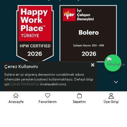
Çerez Kullanımı
Sizlere en iyi alışveriş deneyimini sunabilmek adına
sitemizde çerezler(cookies) kullanmaktayız. Detaylı bilgi
Müşteri Hizmetleri
için
Çerez Politikamızı
inceleyebilirsiniz.
Ürün Rehberi
Anasayfa
Favorilerim
Sepetim
Üye Girişi
Kurumsal