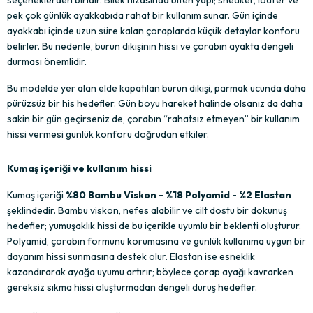
pek çok günlük ayakkabıda rahat bir kullanım sunar. Gün içinde 
ayakkabı içinde uzun süre kalan çoraplarda küçük detaylar konforu 
belirler. Bu nedenle, burun dikişinin hissi ve çorabın ayakta dengeli 
durması önemlidir.
Bu modelde yer alan elde kapatılan burun dikişi, parmak ucunda daha 
pürüzsüz bir his hedefler. Gün boyu hareket halinde olsanız da daha 
sakin bir gün geçirseniz de, çorabın “rahatsız etmeyen” bir kullanım 
hissi vermesi günlük konforu doğrudan etkiler.
Kumaş içeriği ve kullanım hissi
Kumaş içeriği 
%80 Bambu Viskon - %18 Polyamid - %2 Elastan
şeklindedir. Bambu viskon, nefes alabilir ve cilt dostu bir dokunuş 
hedefler; yumuşaklık hissi de bu içerikle uyumlu bir beklenti oluşturur. 
Polyamid, çorabın formunu korumasına ve günlük kullanıma uygun bir 
dayanım hissi sunmasına destek olur. Elastan ise esneklik 
kazandırarak ayağa uyumu artırır; böylece çorap ayağı kavrarken 
gereksiz sıkma hissi oluşturmadan dengeli duruş hedefler.