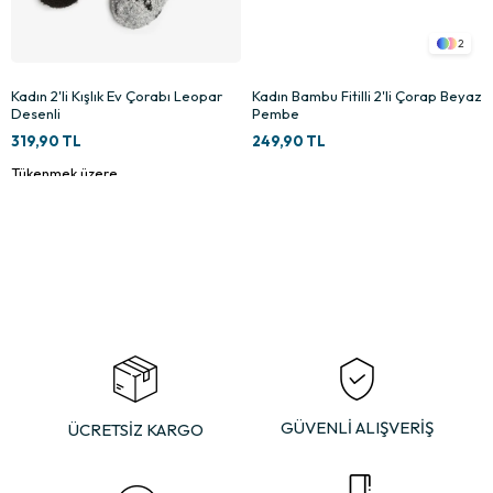
2
Kadın 2'li Kışlık Ev Çorabı Leopar
Kadın Bambu Fitilli 2'li Çorap Beyaz
Desenli
Pembe
319,90 TL
249,90 TL
Tükenmek üzere
×
GÜVENLİ ALIŞVERİŞ
ÜCRETSİZ KARGO