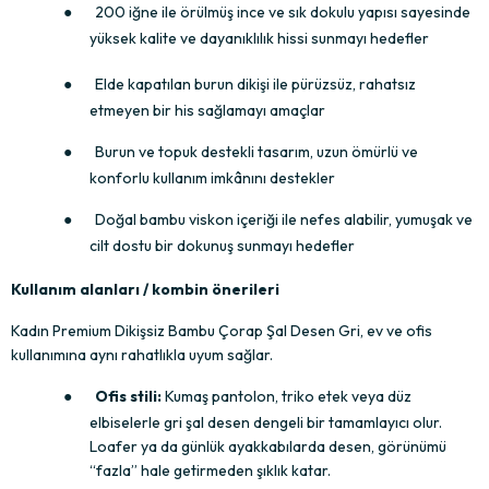
●
200 iğne ile örülmüş ince ve sık dokulu yapısı sayesinde 
yüksek kalite ve dayanıklılık hissi sunmayı hedefler
●
Elde kapatılan burun dikişi ile pürüzsüz, rahatsız 
etmeyen bir his sağlamayı amaçlar
●
Burun ve topuk destekli tasarım, uzun ömürlü ve 
konforlu kullanım imkânını destekler
●
Doğal bambu viskon içeriği ile nefes alabilir, yumuşak ve 
cilt dostu bir dokunuş sunmayı hedefler
Kullanım alanları / kombin önerileri
Kadın Premium Dikişsiz Bambu Çorap Şal Desen Gri, ev ve ofis 
kullanımına aynı rahatlıkla uyum sağlar.
●
Ofis stili:
 Kumaş pantolon, triko etek veya düz 
elbiselerle gri şal desen dengeli bir tamamlayıcı olur. 
Loafer ya da günlük ayakkabılarda desen, görünümü 
“fazla” hale getirmeden şıklık katar.