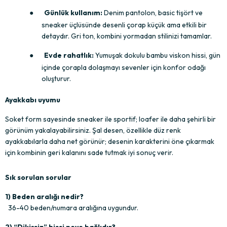
●
Günlük kullanım:
 Denim pantolon, basic tişört ve 
sneaker üçlüsünde desenli çorap küçük ama etkili bir 
detaydır. Gri ton, kombini yormadan stilinizi tamamlar.
●
Evde rahatlık:
 Yumuşak dokulu bambu viskon hissi, gün 
içinde çorapla dolaşmayı sevenler için konfor odağı 
oluşturur.
Ayakkabı uyumu
Soket form sayesinde sneaker ile sportif; loafer ile daha şehirli bir 
görünüm yakalayabilirsiniz. Şal desen, özellikle düz renk 
ayakkabılarla daha net görünür; desenin karakterini öne çıkarmak 
için kombinin geri kalanını sade tutmak iyi sonuç verir.
Sık sorulan sorular
1) Beden aralığı nedir?
 36-40 beden/numara aralığına uygundur.
2) “Dikişsiz” hissi neye bağlıdır?