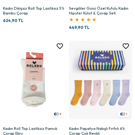
Kadın Dikişsiz Roll Top Lastiksiz 5'li
Sevgililer Günü Özel Kutulu Kadın
Bambu Çorap
Hipster Külot & Çorap Seti
★
★
★
★
★
624,90 TL
449,90 TL
5
1
Kadın Roll Top Lastiksiz Pamuk
Kadın Papatya Nakışlı Fırfırlı 6'lı
Çorap Ekru
Çorap Çok Renkli