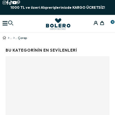
1000 TL ve üzeri Alışverişlerinizde KARGO ÜCRETSİZ!
0
Çorap
BU KATEGORININ EN SEVILENLERI