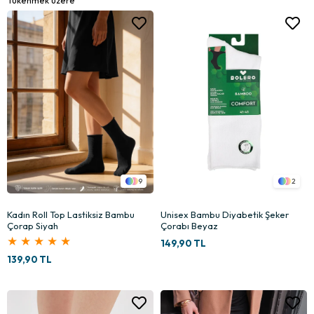
9
2
Kadın Roll Top Lastiksiz Bambu
Unisex Bambu Diyabetik Şeker
Çorap Siyah
Çorabı Beyaz
★
★
★
★
★
149,90 TL
139,90 TL