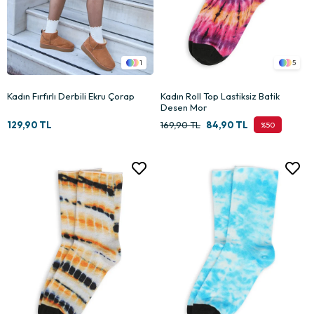
1
5
Kadın Fırfırlı Derbili Ekru Çorap
Kadın Roll Top Lastiksiz Batik
Desen Mor
129,90 TL
169,90 TL
84,90 TL
%50