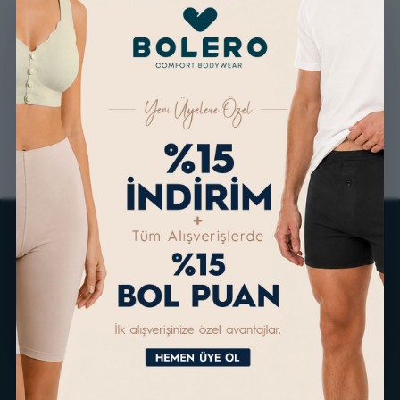
GÜVENLİ ALIŞVERİŞ
ÜCRETSİZ KARGO
ALTERNATİF ÖDEME
KOLAY İADE & DEĞİŞİM
İMKANLARI