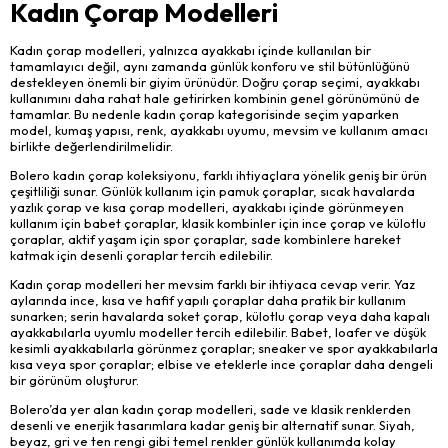
Kadın Çorap Modelleri
Kadın çorap modelleri, yalnızca ayakkabı içinde kullanılan bir
tamamlayıcı değil, aynı zamanda günlük konforu ve stil bütünlüğünü
destekleyen önemli bir giyim ürünüdür. Doğru çorap seçimi, ayakkabı
kullanımını daha rahat hale getirirken kombinin genel görünümünü de
tamamlar. Bu nedenle kadın çorap kategorisinde seçim yaparken
model, kumaş yapısı, renk, ayakkabı uyumu, mevsim ve kullanım amacı
birlikte değerlendirilmelidir.
Bolero kadın çorap koleksiyonu, farklı ihtiyaçlara yönelik geniş bir ürün
çeşitliliği sunar. Günlük kullanım için pamuk çoraplar, sıcak havalarda
yazlık çorap ve kısa çorap modelleri, ayakkabı içinde görünmeyen
kullanım için babet çoraplar, klasik kombinler için ince çorap ve külotlu
çoraplar, aktif yaşam için spor çoraplar, sade kombinlere hareket
katmak için desenli çoraplar tercih edilebilir.
Kadın çorap modelleri her mevsim farklı bir ihtiyaca cevap verir. Yaz
aylarında ince, kısa ve hafif yapılı çoraplar daha pratik bir kullanım
sunarken; serin havalarda soket çorap, külotlu çorap veya daha kapalı
ayakkabılarla uyumlu modeller tercih edilebilir. Babet, loafer ve düşük
kesimli ayakkabılarla görünmez çoraplar; sneaker ve spor ayakkabılarla
kısa veya spor çoraplar; elbise ve eteklerle ince çoraplar daha dengeli
bir görünüm oluşturur.
Bolero’da yer alan kadın çorap modelleri, sade ve klasik renklerden
desenli ve enerjik tasarımlara kadar geniş bir alternatif sunar. Siyah,
beyaz, gri ve ten rengi gibi temel renkler günlük kullanımda kolay