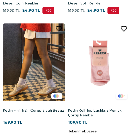
Desen Canlı Renkler
Desen Soft Renkler
169,90 TL
84,90 TL
169,90 TL
84,90 TL
%50
%50
1
5
Kadın Fırfırlı 2'li Çorap Siyah Beyaz
Kadın Roll Top Lastiksiz Pamuk
Çorap Pembe
169,90 TL
109,90 TL
Tükenmek üzere