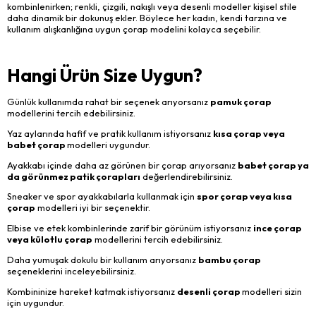
kombinlenirken; renkli, çizgili, nakışlı veya desenli modeller kişisel stile
daha dinamik bir dokunuş ekler. Böylece her kadın, kendi tarzına ve
kullanım alışkanlığına uygun çorap modelini kolayca seçebilir.
Hangi Ürün Size Uygun?
Günlük kullanımda rahat bir seçenek arıyorsanız
pamuk çorap
modellerini tercih edebilirsiniz.
Yaz aylarında hafif ve pratik kullanım istiyorsanız
kısa çorap veya
babet çorap
modelleri uygundur.
Ayakkabı içinde daha az görünen bir çorap arıyorsanız
babet çorap ya
da görünmez patik çorapları
değerlendirebilirsiniz.
Sneaker ve spor ayakkabılarla kullanmak için
spor çorap veya kısa
çorap
modelleri iyi bir seçenektir.
Elbise ve etek kombinlerinde zarif bir görünüm istiyorsanız
ince çorap
veya külotlu çorap
modellerini tercih edebilirsiniz.
Daha yumuşak dokulu bir kullanım arıyorsanız
bambu çorap
seçeneklerini inceleyebilirsiniz.
Kombininize hareket katmak istiyorsanız
desenli çorap
modelleri sizin
için uygundur.