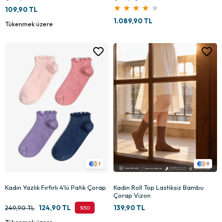
★
★
★
★
★
109,90 TL
1.089,90 TL
Tükenmek üzere
1
9
Kadın Yazlık Fırfırlı 4'lü Patik Çorap
Kadın Roll Top Lastiksiz Bambu
Çorap Vizon
249,90 TL
124,90 TL
139,90 TL
%50
Tükenmek üzere