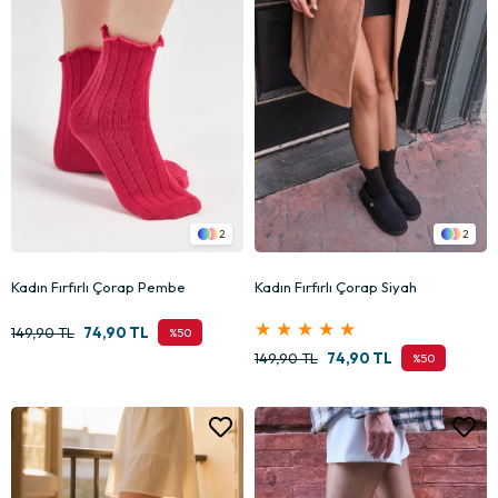
2
2
Kadın Fırfırlı Çorap Pembe
Kadın Fırfırlı Çorap Siyah
★
★
★
★
★
149,90 TL
74,90 TL
%50
149,90 TL
74,90 TL
%50