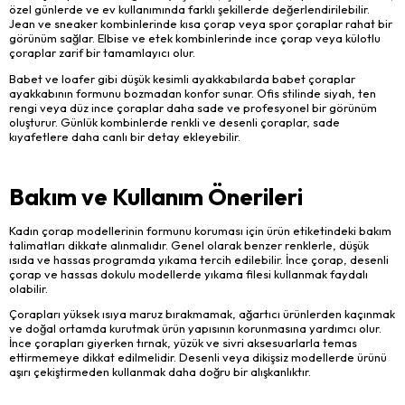
özel günlerde ve ev kullanımında farklı şekillerde değerlendirilebilir.
Jean ve sneaker kombinlerinde kısa çorap veya spor çoraplar rahat bir
görünüm sağlar. Elbise ve etek kombinlerinde ince çorap veya külotlu
çoraplar zarif bir tamamlayıcı olur.
Babet ve loafer gibi düşük kesimli ayakkabılarda babet çoraplar
ayakkabının formunu bozmadan konfor sunar. Ofis stilinde siyah, ten
rengi veya düz ince çoraplar daha sade ve profesyonel bir görünüm
oluşturur. Günlük kombinlerde renkli ve desenli çoraplar, sade
kıyafetlere daha canlı bir detay ekleyebilir.
Bakım ve Kullanım Önerileri
Kadın çorap modellerinin formunu koruması için ürün etiketindeki bakım
talimatları dikkate alınmalıdır. Genel olarak benzer renklerle, düşük
ısıda ve hassas programda yıkama tercih edilebilir. İnce çorap, desenli
çorap ve hassas dokulu modellerde yıkama filesi kullanmak faydalı
olabilir.
Çorapları yüksek ısıya maruz bırakmamak, ağartıcı ürünlerden kaçınmak
ve doğal ortamda kurutmak ürün yapısının korunmasına yardımcı olur.
İnce çorapları giyerken tırnak, yüzük ve sivri aksesuarlarla temas
ettirmemeye dikkat edilmelidir. Desenli veya dikişsiz modellerde ürünü
aşırı çekiştirmeden kullanmak daha doğru bir alışkanlıktır.