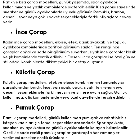
Patik ve kısa çorap modelleri, günlük yaşamda, spor ayakkabı
kullanımında ve yazlık kombinlerde sık tercih edilir. Kısa yapısı sayesinde
sneaker ve günlük ayakkabılarla uyumlu görünür. Pamuklu, bambu,
desenli, spor veya çoklu paket seçenekleriyle farklı ihtiyaçlara cevap
verir.
İnce Çorap
Kadın ince çorap modelleri, elbise, etek, klasik ayakkabı ve topuklu
ayakkabı kombinlerinde zarif bir görünüm sağlar. Ten rengi ince
çoraplar doğal ve sade bir görünüm sunarken, siyah ince çoraplar klasik
ve şık kombinlerde tercih edilebilir. Desenli ince çoraplar ise özel gün ve
stil odaklı kombinlerde dikkat çekici bir detay oluşturur.
Külotlu Çorap
Külotlu çorap modelleri, etek ve elbise kombinlerinin tamamlayıcı
parçalarından biridir. İnce, yarı opak, opak, siyah, ten rengi veya
desenli seçenekleriyle farklı mevsim ve stillere uyum sağlar. Günlük
kullanımda, ofis kombinlerinde veya özel davetlerde tercih edilebilir.
Pamuk Çorap
Pamuk çorap modelleri, günlük kullanımda yumuşak ve rahat bir his
isteyen kadınlar için temel seçenekler arasındadır. Spor ayakkabı,
sneaker, ev ayakkabısı ve günlük ayakkabılarla kolayca kullanılabilir.
Özellikle sade renkli pamuk çoraplar gardıropta her zaman yer
verilmesi gereken pratik ürünlerdir.