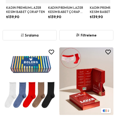
KADIN PREMIUM LAZER
KADIN PREMIUM LAZER
KADIN PREMIUM 
KESIM BABET ÇORAP TEN
KESIM BABET ÇORAP
KESIM BABET Ç
SIYAH
BEYAZ
₺139,90
₺139,90
₺139,90
Sıralama
Filtreleme
2