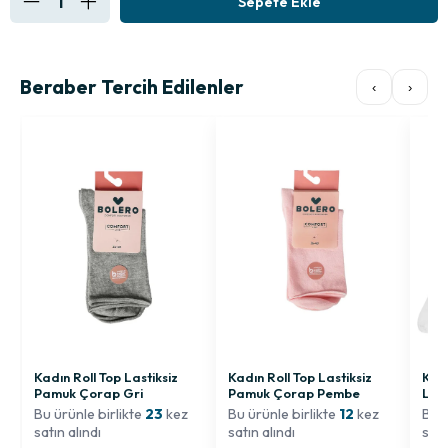
Beraber Tercih Edilenler
‹
›
Kadın Roll Top Lastiksiz
Kadın Roll Top Lastiksiz
Kadı
Pamuk Çorap Gri
Pamuk Çorap Pembe
Last
Bu ürünle birlikte
23
kez
Bu ürünle birlikte
12
kez
Bu ü
satın alındı
satın alındı
satı