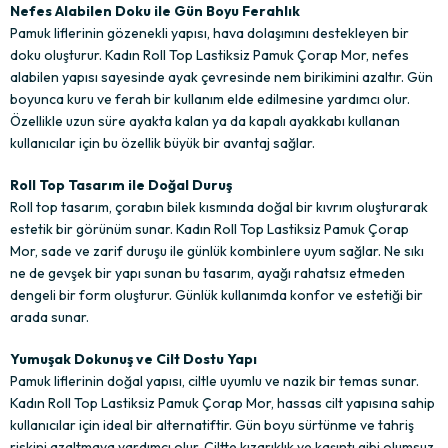
Nefes Alabilen Doku ile Gün Boyu Ferahlık
Pamuk liflerinin gözenekli yapısı, hava dolaşımını destekleyen bir
doku oluşturur. Kadın Roll Top Lastiksiz Pamuk Çorap Mor, nefes
alabilen yapısı sayesinde ayak çevresinde nem birikimini azaltır. Gün
boyunca kuru ve ferah bir kullanım elde edilmesine yardımcı olur.
Özellikle uzun süre ayakta kalan ya da kapalı ayakkabı kullanan
kullanıcılar için bu özellik büyük bir avantaj sağlar.
Roll Top Tasarım ile Doğal Duruş
Roll top tasarım, çorabın bilek kısmında doğal bir kıvrım oluşturarak
estetik bir görünüm sunar. Kadın Roll Top Lastiksiz Pamuk Çorap
Mor, sade ve zarif duruşu ile günlük kombinlere uyum sağlar. Ne sıkı
ne de gevşek bir yapı sunan bu tasarım, ayağı rahatsız etmeden
dengeli bir form oluşturur. Günlük kullanımda konfor ve estetiği bir
arada sunar.
Yumuşak Dokunuş ve Cilt Dostu Yapı
Pamuk liflerinin doğal yapısı, ciltle uyumlu ve nazik bir temas sunar.
Kadın Roll Top Lastiksiz Pamuk Çorap Mor, hassas cilt yapısına sahip
kullanıcılar için ideal bir alternatiftir. Gün boyu sürtünme ve tahriş
riskini azaltmaya yardımcı olur. Ciltte kızarıklık ve kaşıntı gibi olumsuz