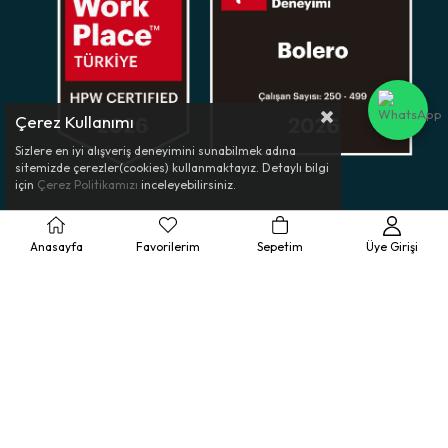
Çerez Kullanımı
Sizlere en iyi alışveriş deneyimini sunabilmek adına
sitemizde çerezler(cookies) kullanmaktayız. Detaylı bilgi
için
Çerez Politikamızı
inceleyebilirsiniz.
Müşteri Hizmetleri
Anasayfa
Favorilerim
Sepetim
Üye Girişi
Ürün Rehberi
Kurumsal
Yasal Bilgilendirme