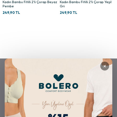
Kadın Bambu Fitilli 2'li Çorap Beyaz
Kadın Bambu Fitilli 2'li Çorap Yeşil
Pembe
Gri
249,90 TL
249,90 TL
×
GÜVENLİ ALIŞVERİŞ
ÜCRETSİZ KARGO
ALTERNATİF ÖDEME
KOLAY İADE & DEĞİŞİM