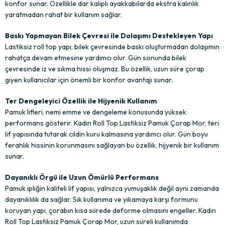
konfor sunar. Özellikle dar kalıplı ayakkabılarda ekstra kalınlık
yaratmadan rahat bir kullanım sağlar.
Baskı Yapmayan Bilek Çevresi ile Dolaşımı Destekleyen Yapı
Lastiksiz roll top yapı, bilek çevresinde baskı oluşturmadan dolaşımın
rahatça devam etmesine yardımcı olur. Gün sonunda bilek
çevresinde iz ve sıkma hissi oluşmaz. Bu özellik, uzun süre çorap
giyen kullanıcılar için önemli bir konfor avantajı sunar.
Ter Dengeleyici Özellik ile Hijyenik Kullanım
Pamuk lifleri, nemi emme ve dengeleme konusunda yüksek
performans gösterir. Kadın Roll Top Lastiksiz Pamuk Çorap Mor, teri
lif yapısında tutarak cildin kuru kalmasına yardımcı olur. Gün boyu
ferahlık hissinin korunmasını sağlayan bu özellik, hijyenik bir kullanım
sunar.
Dayanıklı Örgü ile Uzun Ömürlü Performans
Pamuk ipliğin kaliteli lif yapısı, yalnızca yumuşaklık değil aynı zamanda
dayanıklılık da sağlar. Sık kullanıma ve yıkamaya karşı formunu
koruyan yapı, çorabın kısa sürede deforme olmasını engeller. Kadın
Roll Top Lastiksiz Pamuk Çorap Mor, uzun süreli kullanımda