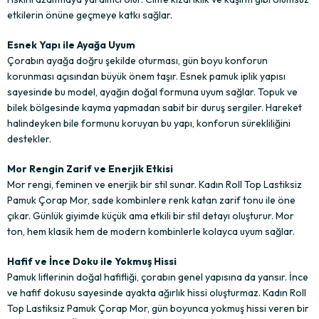
etkilerin önüne geçmeye katkı sağlar.
Esnek Yapı ile Ayağa Uyum
Çorabın ayağa doğru şekilde oturması, gün boyu konforun
korunması açısından büyük önem taşır. Esnek pamuk iplik yapısı
sayesinde bu model, ayağın doğal formuna uyum sağlar. Topuk ve
bilek bölgesinde kayma yapmadan sabit bir duruş sergiler. Hareket
halindeyken bile formunu koruyan bu yapı, konforun sürekliliğini
destekler.
Mor Rengin Zarif ve Enerjik Etkisi
Mor rengi, feminen ve enerjik bir stil sunar. Kadın Roll Top Lastiksiz
Pamuk Çorap Mor, sade kombinlere renk katan zarif tonu ile öne
çıkar. Günlük giyimde küçük ama etkili bir stil detayı oluşturur. Mor
ton, hem klasik hem de modern kombinlerle kolayca uyum sağlar.
Hafif ve İnce Doku ile Yokmuş Hissi
Pamuk liflerinin doğal hafifliği, çorabın genel yapısına da yansır. İnce
ve hafif dokusu sayesinde ayakta ağırlık hissi oluşturmaz. Kadın Roll
Top Lastiksiz Pamuk Çorap Mor, gün boyunca yokmuş hissi veren bir