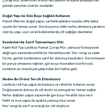
Çorap Mor, Bolero’nun üretim tecrübesini ve kalite anlayışını net
şekilde yansıtan özel bir modeldir.
Doğal Yapı ile Gün Boyu Sağlıklı Kullanım
Pamuk liflerinin doğal yapısı, sentetik ipliklere kıyasla ciltle daha
uyumlu bir temas sunar. Gün boyunca cildin nefes almasına yardımcı
olan bu yapı, uzun süreli kullanımlarda cilt sağlığını destekler.
Kombinlerde Zarif Tamamlayıcı Etki
Kadın Roll Top Lastiksiz Pamuk Çorap Mor, yalnızca fonksiyonel
değil aynı zamanda estetik bir tamamlayıcıdır. Mor rengi ve sade
formu, günlük kombinlere zarif bir dokunuş kazandırır. Görünmeyen
bir parça olmasına rağmen, gün boyu hissedilen konforuyla
kombinin en önemli parçalarından biri haline gelir.
Neden Bu Ürünü Tercih Etmelisiniz
Lastiksiz roll top yapısı ile baskısız ve rahat bir kullanım sunar.
Doğal pamuk dokusu ile cilt dostu ve yumuşak bir temas sağlar.
Nefes alabilen yapısı sayesinde gün boyu ferahlık hissi verir.
Hafif ve ince yapısı ile ayakta yokmuş hissi sunar.
Mor rengi ile zarif ve enerjik bir stil oluşturur.