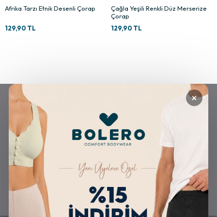
Afrika Tarzı Etnik Desenli Çorap
Çağla Yeşili Renkli Düz Merserize
Çorap
129,90 TL
129,90 TL
×
GÜVENLİ ALIŞVERİŞ
ÜCRETSİZ KARGO
ALTERNATİF ÖDEME
KOLAY İADE & DEĞİŞİM
İMKANLARI