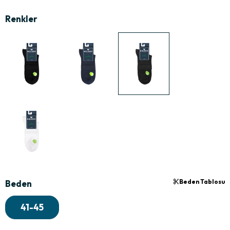
Beden Tablosu
Beden
41-45