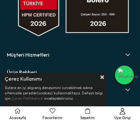
Müşteri Hizmetleri
Ürün Rehberi
Çerez Kullanımı
Sizlere en iyi alışveriş deneyimini sunabilmek adına
Kurumsal
sitemizde çerezler(cookies) kullanmaktayız. Detaylı bilgi
için
Çerez Politikamızı
inceleyebilirsiniz.
Yasal Bilgilendirme
Anasayfa
Favorilerim
Sepetim
Üye Girişi
© 2025 Bolero - Tüm Hakları Saklıdır.