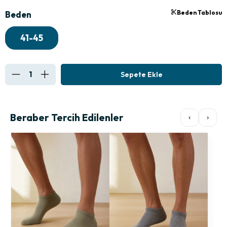
Beden Tablosu
Beden
41-45
Beraber Tercih Edilenler
‹
›