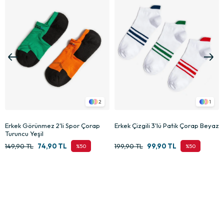
2
1
Erkek Görünmez 2'li Spor Çorap
Erkek Çizgili 3'lü Patik Çorap Beyaz
Turuncu Yeşil
149,90 TL
74,90 TL
199,90 TL
99,90 TL
%50
%50