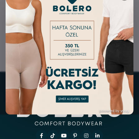
GÜVENLİ ALIŞVERİŞ
ÜCRETSİZ KARGO
ALTERNATİF ÖDEME
KOLAY İADE & DEĞİŞİM
İMKANLARI
powered by
yuog