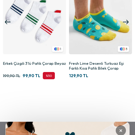
1
3
Erkek Çizgili 3'lü Patik Çorap Beyaz
Fresh Lime Desenli Turkuaz Eşi
Farklı Kısa Patik Bilek Çorap
199,90 TL
99,90 TL
129,90 TL
%50
×