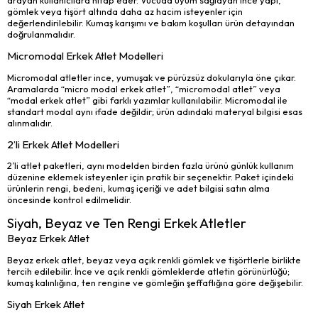
arayan kullanıcılara hitap eder. Vücuda uyum sağlayan ince yapı,
gömlek veya tişört altında daha az hacim isteyenler için
değerlendirilebilir. Kumaş karışımı ve bakım koşulları ürün detayından
doğrulanmalıdır.
Micromodal Erkek Atlet Modelleri
Micromodal atletler ince, yumuşak ve pürüzsüz dokularıyla öne çıkar.
Aramalarda “micro modal erkek atlet”, “micromodal atlet” veya
“modal erkek atlet” gibi farklı yazımlar kullanılabilir. Micromodal ile
standart modal aynı ifade değildir; ürün adındaki materyal bilgisi esas
alınmalıdır.
2’li Erkek Atlet Modelleri
2’li atlet paketleri, aynı modelden birden fazla ürünü günlük kullanım
düzenine eklemek isteyenler için pratik bir seçenektir. Paket içindeki
ürünlerin rengi, bedeni, kumaş içeriği ve adet bilgisi satın alma
öncesinde kontrol edilmelidir.
Siyah, Beyaz ve Ten Rengi Erkek Atletler
Beyaz Erkek Atlet
Beyaz erkek atlet, beyaz veya açık renkli gömlek ve tişörtlerle birlikte
tercih edilebilir. İnce ve açık renkli gömleklerde atletin görünürlüğü;
kumaş kalınlığına, ten rengine ve gömleğin şeffaflığına göre değişebilir.
Siyah Erkek Atlet