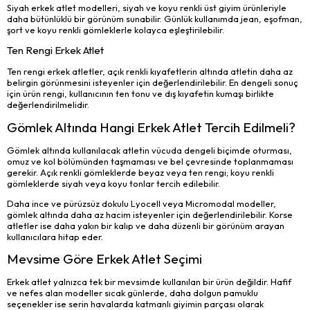
Siyah erkek atlet modelleri, siyah ve koyu renkli üst giyim ürünleriyle
daha bütünlüklü bir görünüm sunabilir. Günlük kullanımda jean, eşofman,
şort ve koyu renkli gömleklerle kolayca eşleştirilebilir.
Ten Rengi Erkek Atlet
Ten rengi erkek atletler, açık renkli kıyafetlerin altında atletin daha az
belirgin görünmesini isteyenler için değerlendirilebilir. En dengeli sonuç
için ürün rengi, kullanıcının ten tonu ve dış kıyafetin kumaşı birlikte
değerlendirilmelidir.
Gömlek Altında Hangi Erkek Atlet Tercih Edilmeli?
Gömlek altında kullanılacak atletin vücuda dengeli biçimde oturması,
omuz ve kol bölümünden taşmaması ve bel çevresinde toplanmaması
gerekir. Açık renkli gömleklerde beyaz veya ten rengi; koyu renkli
gömleklerde siyah veya koyu tonlar tercih edilebilir.
Daha ince ve pürüzsüz dokulu Lyocell veya Micromodal modeller,
gömlek altında daha az hacim isteyenler için değerlendirilebilir. Korse
atletler ise daha yakın bir kalıp ve daha düzenli bir görünüm arayan
kullanıcılara hitap eder.
Mevsime Göre Erkek Atlet Seçimi
Erkek atlet yalnızca tek bir mevsimde kullanılan bir ürün değildir. Hafif
ve nefes alan modeller sıcak günlerde, daha dolgun pamuklu
seçenekler ise serin havalarda katmanlı giyimin parçası olarak