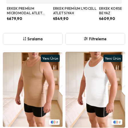
ERKEK PREMIUM
ERKEK PREMIUM LYOCELL
ERKEK KORSE AT
MICROMODAL ATLET
ATLET SIYAH
BEYAZ
BEYAZ
₺679,90
₺549,90
₺609,90
Sıralama
Filtreleme
Yeni Ürün
Yeni Ürün
2
2