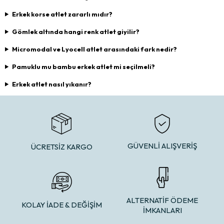
Erkek korse atlet zararlı mıdır?
Gömlek altında hangi renk atlet giyilir?
Micromodal ve Lyocell atlet arasındaki fark nedir?
Pamuklu mu bambu erkek atlet mi seçilmeli?
Erkek atlet nasıl yıkanır?
GÜVENLİ ALIŞVERİŞ
ÜCRETSİZ KARGO
ALTERNATİF ÖDEME
KOLAY İADE & DEĞİŞİM
İMKANLARI