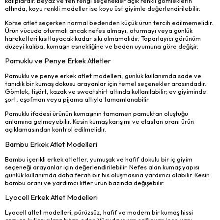
kalıplardır. Beyaz ve ten rengi seçenekler açık renkli gömleklerin
altında, koyu renkli modeller ise koyu üst giyimle değerlendirilebilir.
Korse atlet seçerken normal bedenden küçük ürün tercih edilmemelidir.
Ürün vücuda oturmalı ancak nefes almayı, oturmayı veya günlük
hareketleri kısıtlayacak kadar sıkı olmamalıdır. Toparlayıcı görünüm
düzeyi kalıba, kumaşın esnekliğine ve beden uyumuna göre değişir.
Pamuklu ve Penye Erkek Atletler
Pamuklu ve penye erkek atlet modelleri, günlük kullanımda sade ve
tanıdık bir kumaş dokusu arayanlar için temel seçenekler arasındadır.
Gömlek, tişört, kazak ve sweatshirt altında kullanılabilir; ev giyiminde
şort, eşofman veya pijama altıyla tamamlanabilir.
Pamuklu ifadesi ürünün kumaşının tamamen pamuktan oluştuğu
anlamına gelmeyebilir. Kesin kumaş karışımı ve elastan oranı ürün
açıklamasından kontrol edilmelidir.
Bambu Erkek Atlet Modelleri
Bambu içerikli erkek atletler, yumuşak ve hafif dokulu bir iç giyim
seçeneği arayanlar için değerlendirilebilir. Nefes alan kumaş yapısı
günlük kullanımda daha ferah bir his oluşmasına yardımcı olabilir. Kesin
bambu oranı ve yardımcı lifler ürün bazında değişebilir.
Lyocell Erkek Atlet Modelleri
Lyocell atlet modelleri; pürüzsüz, hafif ve modern bir kumaş hissi