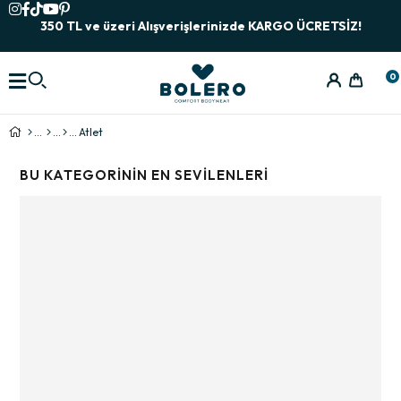
350 TL ve üzeri Alışverişlerinizde KARGO ÜCRETSİZ!
0
Atlet
BU KATEGORININ EN SEVILENLERI