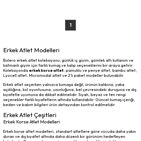
1
Erkek Atlet Modelleri
Bolero erkek atlet koleksiyonu; günlük iç giyim, gömlek altı kullanım ve
katmanlı giyim için farklı kumaş ve kalıp seçeneklerini bir araya getirir.
Koleksiyonda
erkek korse atlet
, pamuklu ve penye atlet, bambu atlet,
Lyocell atlet, Micromodal atlet ve 2’li paket modeller bulunabilir.
Erkek atlet seçerken yalnızca kumaşa değil; ürünün kalıbına, yaka
açıklığına, kol oyuntusuna, uzunluğuna, bel çevresindeki duruşuna ve dış
kıyafetle uyumuna da dikkat edilmelidir. Siyah, beyaz ve ten rengi
seçenekler farklı kıyafetlerin altında kullanılabilir. Güncel kumaş içeriği,
beden ve bakım bilgileri ürün detayından kontrol edilmelidir.
Erkek Atlet Çeşitleri
Erkek Korse Atlet Modelleri
Erkek korse atlet modelleri, standart atletlere göre vücuda daha yakın
duran ve dış kıyafet altında daha düzenli bir görünüm hedefleyen