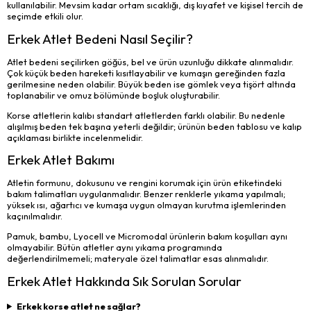
kullanılabilir. Mevsim kadar ortam sıcaklığı, dış kıyafet ve kişisel tercih de
seçimde etkili olur.
Erkek Atlet Bedeni Nasıl Seçilir?
Atlet bedeni seçilirken göğüs, bel ve ürün uzunluğu dikkate alınmalıdır.
Çok küçük beden hareketi kısıtlayabilir ve kumaşın gereğinden fazla
gerilmesine neden olabilir. Büyük beden ise gömlek veya tişört altında
toplanabilir ve omuz bölümünde boşluk oluşturabilir.
Korse atletlerin kalıbı standart atletlerden farklı olabilir. Bu nedenle
alışılmış beden tek başına yeterli değildir; ürünün beden tablosu ve kalıp
açıklaması birlikte incelenmelidir.
Erkek Atlet Bakımı
Atletin formunu, dokusunu ve rengini korumak için ürün etiketindeki
bakım talimatları uygulanmalıdır. Benzer renklerle yıkama yapılmalı;
yüksek ısı, ağartıcı ve kumaşa uygun olmayan kurutma işlemlerinden
kaçınılmalıdır.
Pamuk, bambu, Lyocell ve Micromodal ürünlerin bakım koşulları aynı
olmayabilir. Bütün atletler aynı yıkama programında
değerlendirilmemeli; materyale özel talimatlar esas alınmalıdır.
Erkek Atlet Hakkında Sık Sorulan Sorular
Erkek korse atlet ne sağlar?