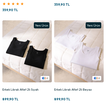
★
★
★
★
★
359,90 TL
359,90 TL
Yeni Ürün
Yeni Ürün
2
2
Erkek Likralı Atlet 2li Siyah
Erkek Likralı Atlet 2li Beyaz
899,90 TL
899,90 TL