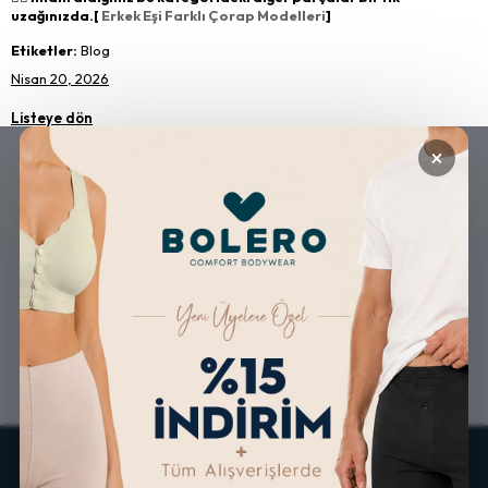
uzağınızda.[
Erkek Eşi Farklı Çorap Modelleri
]
Etiketler:
Blog
Nisan 20, 2026
Listeye dön
×
GÜVENLİ ALIŞVERİŞ
ÜCRETSİZ KARGO
ALTERNATİF ÖDEME
KOLAY İADE & DEĞİŞİM
İMKANLARI