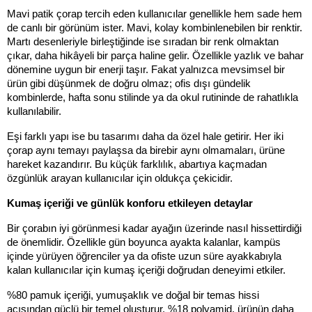
Mavi patik çorap tercih eden kullanıcılar genellikle hem sade hem 
de canlı bir görünüm ister. Mavi, kolay kombinlenebilen bir renktir. 
Martı desenleriyle birleştiğinde ise sıradan bir renk olmaktan 
çıkar, daha hikâyeli bir parça haline gelir. Özellikle yazlık ve bahar 
dönemine uygun bir enerji taşır. Fakat yalnızca mevsimsel bir 
ürün gibi düşünmek de doğru olmaz; ofis dışı gündelik 
kombinlerde, hafta sonu stilinde ya da okul rutininde de rahatlıkla 
kullanılabilir.
Eşi farklı yapı ise bu tasarımı daha da özel hale getirir. Her iki 
çorap aynı temayı paylaşsa da birebir aynı olmamaları, ürüne 
hareket kazandırır. Bu küçük farklılık, abartıya kaçmadan 
özgünlük arayan kullanıcılar için oldukça çekicidir.
Kumaş içeriği ve günlük konforu etkileyen detaylar
Bir çorabın iyi görünmesi kadar ayağın üzerinde nasıl hissettirdiği 
de önemlidir. Özellikle gün boyunca ayakta kalanlar, kampüs 
içinde yürüyen öğrenciler ya da ofiste uzun süre ayakkabıyla 
kalan kullanıcılar için kumaş içeriği doğrudan deneyimi etkiler.
%80 pamuk içeriği, yumuşaklık ve doğal bir temas hissi 
açısından güçlü bir temel oluşturur. %18 polyamid, ürünün daha 