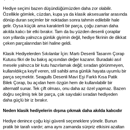
Hediye seçimi bazen düşündüğümüzden daha zor olabilir. 
Özellikle gömlek, cüzdan, kupa ya da klasik aksesuarlar arasında 
dönüp duran seçimler bir noktadan sonra tahmin edilebilir hale 
gelir. Oysa küçük ama karakterli bir parça, çoğu zaman daha 
akılda kalıcı bir etki bırakır. Tam da bu yüzden desenli çoraplar 
son yıllarda yalnızca günlük giyimin değil, hediye fikrinin de dikkat 
çeken parçalarından biri haline geldi.
Klasik Hediyelerden Sıkılanlar İçin: Martı Desenli Tasarım Çorap 
Kutusu fikri de bu bakış açısından değer kazanır. Buradaki asıl 
mesele yalnızca bir kutu hazırlamak değil; sıradan görünmeyen, 
kullanıldıkça keyif veren, stil sahibi ama günlük hayata uyumlu bir 
parça seçmektir. Seagulls Desenli Mavi Eşi Farklı Kısa Patik 
Bilek Çorap, bu açıdan hem özgün hem de kullanılabilir bir 
alternatif sunar. Tek çift olması, onu daha az özel yapmaz. Bazen 
doğru seçilmiş tek bir parça, çok sayıdaki sıradan hediyeden 
daha güçlü bir iz bırakır.
Neden klasik hediyelerin dışına çıkmak daha akılda kalıcıdır
Hediye denince çoğu kişi güvenli seçeneklere yönelir. Bunun 
pratik bir tarafı vardır; ama aynı zamanda sürpriz etkisini azaltan 