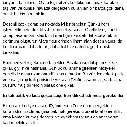
bir yanı da bulunur. Oysa kişisel zevke dokunan, biraz karakter 
taşıyan ve günlük hayatta gerçekten kullanılan bir parça çok daha 
sıcak bir his bırakabilir.
Desenli patik çorap bu noktada iyi bir örnektir. Çünkü hem 
işlevseldir hem de stil sahibi bir detay sunar. Özellikle eşi farklı 
çorap tasarımları, klasik çift mantığını kırarak daha dinamik bir 
görünüm oluşturur. Martı figürlerinden ilham alan desen yapısı da 
bu dinamizmi daha ferah, daha hafif ve daha özgür bir hisle 
birleştirir.
Bazı hediyeler çekmecede bekler. Bazıları ise dolaptan sık sık 
çıkar, giyilir ve hatırlanır. Günlük kullanıma girebilen hediyeler 
genellikle daha uzun ömürlü bir etki bırakır. Bu yüzden erkek patik 
ve kısa çorap kategorisinde yer alan özgün tasarımlar, sade ama 
düşünülmüş bir tercih olarak öne çıkar.
Erkek patik ve kısa çorap seçerken dikkat edilmesi gerekenler
Bir çorabı hediye olarak düşünmeden önce onun gerçekten 
kullanışlı olup olmadığına bakmak gerekir. Görsel taraf önemlidir; 
ama konfor, kumaş dengesi ve ayakkabı uyumu en az tasarım 
kadar belirleyicidir.