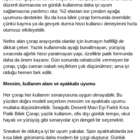
düzenli durmasına ve günlük kullanıma daha iyi uyum 
sağlamasına yardımcı olur. %2 elastan ise çorabın ayağa 
uyumunu destekler. Bu da kısa bilek çorap formunda önemlidir; 
çünkü kayma ya da gevşek durma hissi kullanıcı deneyimini hızla 
olumsuz etkileyebilir.
Nefes alan çorap arayışında olanlar için kumaşın hafifliği de 
dikkat çeker. Yazlık kullanımda ayağı bunaltmayan, yürüyüş 
sırasında ağırlık hissi yaratmayan yapı, özellikle patik formunda 
daha da önem kazanır. Gün sonunda rahatsızlık vermeyen bir 
çorap, çoğu zaman sabah seçilirken çok düşünülmez; ama iyi 
olduğu hemen fark edilir.
Mevsim, kullanım alanı ve ayakkabı uyumu
Her çorap her kullanım senaryosuna uygun olmayabilir. Bu 
yüzden doğru modeli seçerken mevsim ve ayakkabı uyumu 
mutlaka düşünülmelidir. Seagulls Desenli Mavi Eşi Farklı Kısa 
Patik Bilek Çorap; yazlık kullanım, ofis dışı günlük tempo, okul 
hayatı ve yürüyüş gibi senaryolar için dengeli bir seçenektir.
Sneaker ile oldukça iyi bir uyum yakalar. Spor ayakkabılarda ise 
kısa bilek görünümü daha modern bir çizgi oluşturur. Günlük 