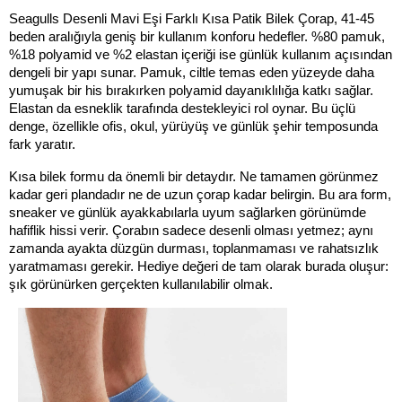
Seagulls Desenli Mavi Eşi Farklı Kısa Patik Bilek Çorap, 41-45 
beden aralığıyla geniş bir kullanım konforu hedefler. %80 pamuk, 
%18 polyamid ve %2 elastan içeriği ise günlük kullanım açısından 
dengeli bir yapı sunar. Pamuk, ciltle temas eden yüzeyde daha 
yumuşak bir his bırakırken polyamid dayanıklılığa katkı sağlar. 
Elastan da esneklik tarafında destekleyici rol oynar. Bu üçlü 
denge, özellikle ofis, okul, yürüyüş ve günlük şehir temposunda 
fark yaratır.
Kısa bilek formu da önemli bir detaydır. Ne tamamen görünmez 
kadar geri plandadır ne de uzun çorap kadar belirgin. Bu ara form, 
sneaker ve günlük ayakkabılarla uyum sağlarken görünümde 
hafiflik hissi verir. Çorabın sadece desenli olması yetmez; aynı 
zamanda ayakta düzgün durması, toplanmaması ve rahatsızlık 
yaratmaması gerekir. Hediye değeri de tam olarak burada oluşur: 
şık görünürken gerçekten kullanılabilir olmak.