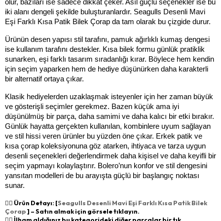
olur, bazıları ise sadece dikkat çeker. Asıl güçlü seçenekler ise bu 
iki alanı dengeli şekilde buluşturanlardır. Seagulls Desenli Mavi 
Eşi Farklı Kısa Patik Bilek Çorap da tam olarak bu çizgide durur.
Ürünün desen yapısı stil tarafını, pamuk ağırlıklı kumaş dengesi 
ise kullanım tarafını destekler. Kısa bilek formu günlük pratiklik 
sunarken, eşi farklı tasarım sıradanlığı kırar. Böylece hem kendin 
için seçim yaparken hem de hediye düşünürken daha karakterli 
bir alternatif ortaya çıkar.
Klasik hediyelerden uzaklaşmak isteyenler için her zaman büyük 
ve gösterişli seçimler gerekmez. Bazen küçük ama iyi 
düşünülmüş bir parça, daha samimi ve daha kalıcı bir etki bırakır. 
Günlük hayatta gerçekten kullanılan, kombinlere uyum sağlayan 
ve stil hissi veren ürünler bu yüzden öne çıkar. Erkek patik ve 
kısa çorap koleksiyonuna göz atarken, ihtiyaca ve tarza uygun 
desenli seçenekleri değerlendirmek daha kişisel ve daha keyifli bir 
seçim yapmayı kolaylaştırır. Bolero’nun konfor ve stil dengesini 
yansıtan modelleri de bu arayışta güçlü bir başlangıç noktası 
sunar.
👉🏻 Ürün Detayı: [
Seagulls Desenli Mavi Eşi Farklı Kısa Patik Bilek
Çorap
] – Satın almak için görsele tıklayın.
👉🏻 İlham aldığınız bu kategorideki diğer parçalar bir tık