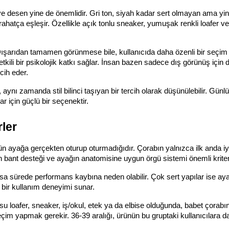
 desen yine de önemlidir. Gri ton, siyah kadar sert olmayan ama yine
ahatça eşleşir. Özellikle açık tonlu sneaker, yumuşak renkli loafer ve 
 Dışarıdan tamamen görünmese bile, kullanıcıda daha özenli bir seçim y
li bir psikolojik katkı sağlar. İnsan bazen sadece dış görünüş için değ
rcih eder.
, aynı zamanda stil bilinci taşıyan bir tercih olarak düşünülebilir. Günlü
r için güçlü bir seçenektir.
rler
n ayağa gerçekten oturup oturmadığıdır. Çorabın yalnızca ilk anda iy
 bant desteği ve ayağın anatomisine uygun örgü sistemi önemli kriterl
sa sürede performans kaybına neden olabilir. Çok sert yapılar ise aya
 bir kullanım deneyimi sunar.
loafer, sneaker, iş/okul, etek ya da elbise olduğunda, babet çorabın
m yapmak gerekir. 36-39 aralığı, ürünün bu gruptaki kullanıcılara da