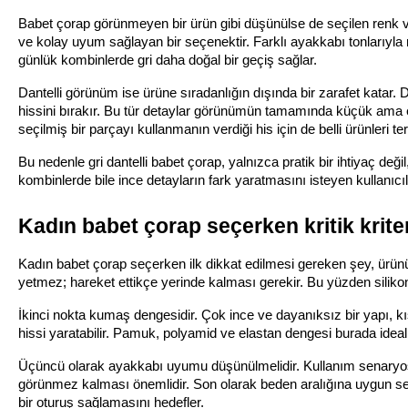
Babet çorap görünmeyen bir ürün gibi düşünülse de seçilen renk ve
ve kolay uyum sağlayan bir seçenektir. Farklı ayakkabı tonlarıyla r
günlük kombinlerde gri daha doğal bir geçiş sağlar.
Dantelli görünüm ise ürüne sıradanlığın dışında bir zarafet katar.
hissini bırakır. Bu tür detaylar görünümün tamamında küçük ama etki
seçilmiş bir parçayı kullanmanın verdiği his için de belli ürünleri te
Bu nedenle gri dantelli babet çorap, yalnızca pratik bir ihtiyaç değil
kombinlerde bile ince detayların fark yaratmasını isteyen kullanıcıla
Kadın babet çorap seçerken kritik krite
Kadın babet çorap seçerken ilk dikkat edilmesi gereken şey, ürünü
yetmez; hareket ettikçe yerinde kalması gerekir. Bu yüzden silikon
İkinci nokta kumaş dengesidir. Çok ince ve dayanıksız bir yapı, kı
hissi yaratabilir. Pamuk, polyamid ve elastan dengesi burada ideal
Üçüncü olarak ayakkabı uyumu düşünülmelidir. Kullanım senaryosu 
görünmez kalması önemlidir. Son olarak beden aralığına uygun seçi
bir oturuş sağlamasını hedefler.