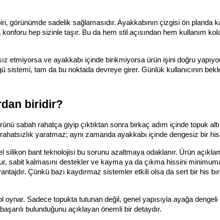
i, görünümde sadelik sağlamasıdır. Ayakkabının çizgisi ön planda kalı
onforu hep sizinle taşır. Bu da hem stil açısından hem kullanım kolay
sız etmiyorsa ve ayakkabı içinde birikmiyorsa ürün işini doğru yapıyor
 sistemi, tam da bu noktada devreye girer. Günlük kullanıcının bekle
dan biridir?
nü sabah rahatça giyip çıktıktan sonra birkaç adım içinde topuk altı
rahatsızlık yaratmaz; aynı zamanda ayakkabı içinde dengesiz bir his 
silikon bant teknolojisi bu sorunu azaltmaya odaklanır. Ürün açıkla
olur, sabit kalmasını destekler ve kayma ya da çıkma hissini minimuma i
tajdır. Çünkü bazı kaydırmaz sistemler etkili olsa da sert bir his bırak
 oynar. Sadece topukta tutunan değil, genel yapısıyla ayağa dengeli o
 başarılı bulunduğunu açıklayan önemli bir detaydır.