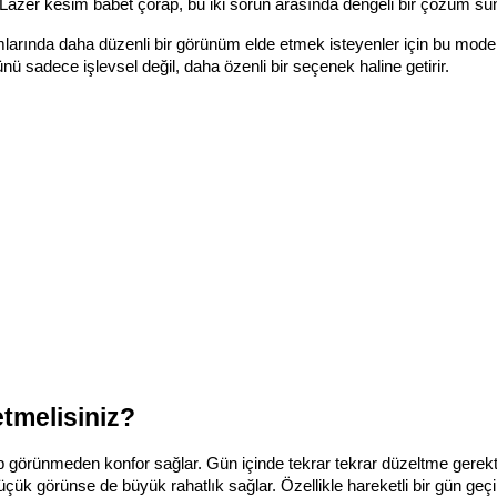
. Lazer kesim babet çorap, bu iki sorun arasında dengeli bir çözüm su
nımlarında daha düzenli bir görünüm elde etmek isteyenler için bu model
rünü sadece işlevsel değil, daha özenli bir seçenek haline getirir.
etmelisiniz?
ap görünmeden konfor sağlar. Gün içinde tekrar tekrar düzeltme gerekt
 görünse de büyük rahatlık sağlar. Özellikle hareketli bir gün geçir