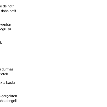
 de nötr 
daha hafif 
aptığı 
il, iyi 
k 
i durması 
erdir.
kta baskı 
 gerçekten 
ha dengeli 