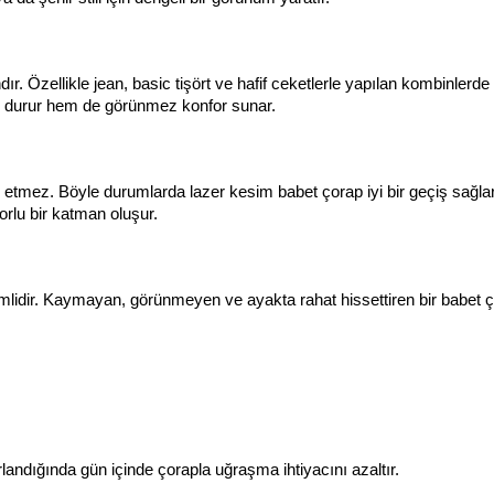
 Özellikle jean, basic tişört ve hafif ceketlerle yapılan kombinlerde 
i durur hem de görünmez konfor sunar.
h etmez. Böyle durumlarda lazer kesim babet çorap iyi bir geçiş sağlar
orlu bir katman oluşur.
mlidir. Kaymayan, görünmeyen ve ayakta rahat hissettiren bir babet ço
andığında gün içinde çorapla uğraşma ihtiyacını azaltır.