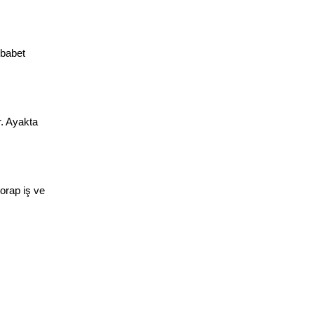
babet 
. Ayakta 
rap iş ve 