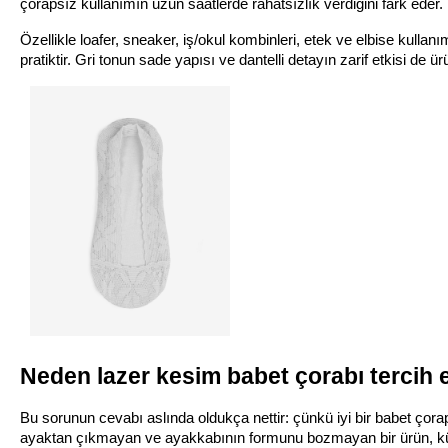
çorapsız kullanımın uzun saatlerde rahatsızlık verdiğini fark eder
Özellikle loafer, sneaker, iş/okul kombinleri, etek ve elbise kulla
pratiktir. Gri tonun sade yapısı ve dantelli detayın zarif etkisi de ü
Neden lazer kesim babet çorabı tercih 
Bu sorunun cevabı aslında oldukça nettir: çünkü iyi bir babet çor
ayaktan çıkmayan ve ayakkabının formunu bozmayan bir ürün, küçük