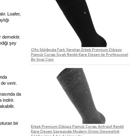
r. Loafer, 
lığı 
 demektir. 
diği şey 
Ofis Şıklığında Fark Yaratan Erkek Premium Dikişsiz
Pamuk Çorap Siyah Renkli Kare Desen ile Profesyonel
Bir İmaj Çizin
nda 
de verir.
masında da 
ndirir. 
abilir. 
turan bir 
Erkek Premium Dikişsiz Pamuk Çorap Antrasit Renkli
Kare Desen Sayesinde Modern Grinin Geometrik
Şıklığını Her Adımda Hissedin