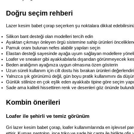
Doğru seçim rehberi
Lazer kesim babet çorap seçerken şu noktalara dikkat edebilirsini
Silikon bant desteği olan modelleri tercih edin
Ayaktan çıkmayı önleyen örgü sistemine sahip ürünleri önceliklend
Pamuk oranı bulunan nefes alabilir yapıları seçin
Elastan desteği sayesinde ayağa uyum sağlayan modellere yönel
Loafer ve sneaker gibi ayakkabılarla dışarıdan görünmeyecek ke
Beden aralığının ayağınıza uygun olmasına özen gösterin
Uzun süreli kullanım için cilt dostu his bırakan ürünleri değerlendir
Yalnızca şık görünümü değil, gün boyu pratik kullanımını da düşü
Günlük stilinize en çok eşlik eden ayakkabı tipine göre seçim yap
Sade ama kaliteli hissettiren renk ve desenleri göz önünde bulund
Kombin önerileri
Loafer ile şehirli ve temiz görünüm
Gri lazer kesim babet çorap, loafer kullanımlarında en işlevsel par
ettirir. Kumaş pantolon, ince triko ve sade bir çanta ile birlikte ofis 