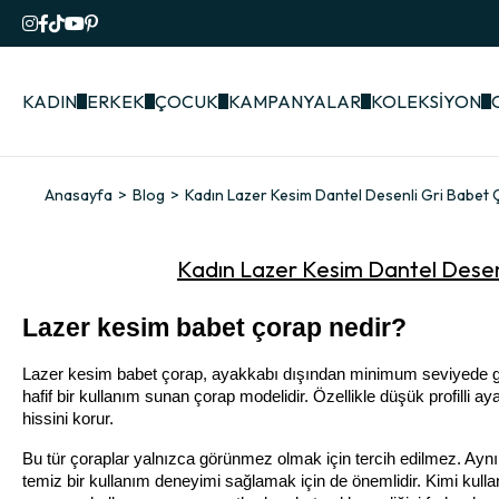
KADIN
ERKEK
ÇOCUK
KAMPANYALAR
KOLEKSİYON
Anasayfa
Blog
Kadın Lazer Kesim Dantel Desenli Gri Babet Ço
Kadın Lazer Kesim Dantel Desenli
Lazer kesim babet çorap nedir?
Lazer kesim babet çorap, ayakkabı dışından minimum seviyede gö
hafif bir kullanım sunan çorap modelidir. Özellikle düşük profilli ay
hissini korur.
Bu tür çoraplar yalnızca görünmez olmak için tercih edilmez. Ayn
temiz bir kullanım deneyimi sağlamak için de önemlidir. Kimi kull