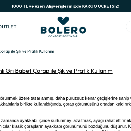
1000 TL ve üzeri Alışverişlerinizde KARGO ÜCRETSİZ!
OUTLET
rap ile Şık ve Pratik Kullanım
 Gri Babet Çorap ile Şık ve Pratik Kullanım
rünmek üzere tasarlanmış, daha pürüzsüz kenar geçişlerine sahip v
akkabılarla birlikte kullanıldığında, çorap görüntüsünü ortadan kaldırırk
ı zamanda ayakkabı içinde sürtünmeyi azaltmak, ayağı rahat ettirmek
anıcılar klasik çorapların ayakkabı görünümünü bozduğunu düşünür. Kim