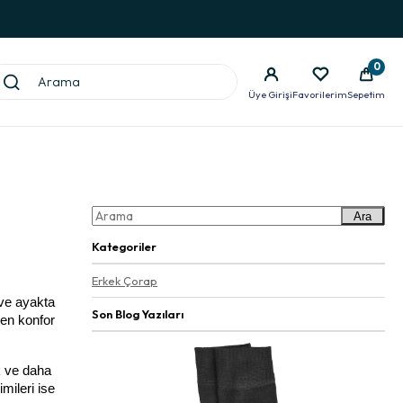
0
Üye Girişi
Favorilerim
Sepetim
Ara
Kategoriler
Erkek Çorap
e ayakta 
Son Blog Yazıları
en konfor 
 ve daha 
ileri ise 