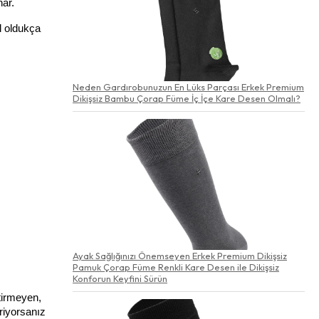
nar.
 oldukça 
Neden Gardırobunuzun En Lüks Parçası Erkek Premium
Dikişsiz Bambu Çorap Füme İç İçe Kare Desen Olmalı?
Ayak Sağlığınızı Önemseyen Erkek Premium Dikişsiz
Pamuk Çorap Füme Renkli Kare Desen ile Dikişsiz
Konforun Keyfini Sürün
irmeyen, 
iyorsanız 