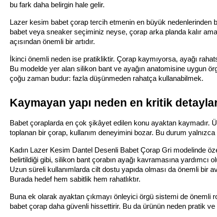
bu fark daha belirgin hale gelir.
Lazer kesim babet çorap tercih etmenin en büyük nedenlerinden bir
babet veya sneaker seçiminiz neyse, çorap arka planda kalır ama k
açısından önemli bir artıdır.
İkinci önemli neden ise pratikliktir. Çorap kaymıyorsa, ayağı rahat
Bu modelde yer alan silikon bant ve ayağın anatomisine uygun örgü
çoğu zaman budur: fazla düşünmeden rahatça kullanabilmek.
Kaymayan yapı neden en kritik detaylar
Babet çoraplarda en çok şikâyet edilen konu ayaktan kaymadır. Ürü
toplanan bir çorap, kullanım deneyimini bozar. Bu durum yalnızca 
Kadın Lazer Kesim Dantel Desenli Babet Çorap Gri modelinde özel 
belirtildiği gibi, silikon bant çorabın ayağı kavramasına yardımcı 
Uzun süreli kullanımlarda cilt dostu yapıda olması da önemli bir avan
Burada hedef hem sabitlik hem rahatlıktır.
Buna ek olarak ayaktan çıkmayı önleyici örgü sistemi de önemli rol
babet çorap daha güvenli hissettirir. Bu da ürünün neden pratik ve