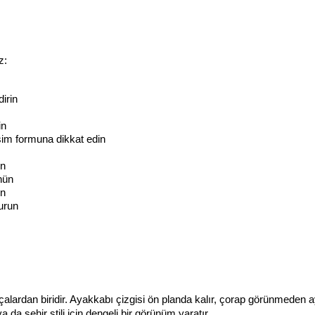
z:
irin
in
sim formuna dikkat edin
in
nün
ın
urun
çalardan biridir. Ayakkabı çizgisi ön planda kalır, çorap görünmeden a
ya da şehir stili için dengeli bir görünüm yaratır.