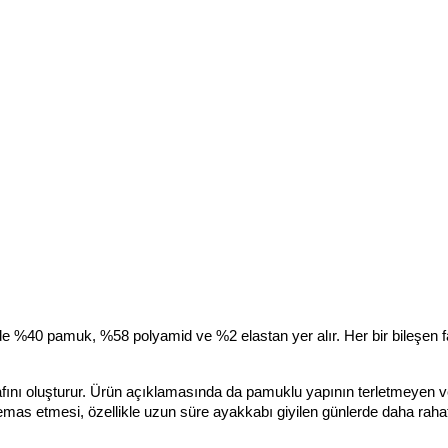
lde %40 pamuk, %58 polyamid ve %2 elastan yer alır. Her bir bileşen far
ını oluşturur. Ürün açıklamasında da pamuklu yapının terletmeyen v
 temas etmesi, özellikle uzun süre ayakkabı giyilen günlerde daha rahat 