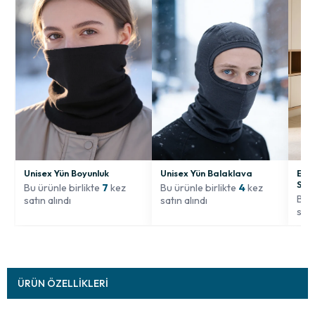
Unisex Yün Boyunluk
Unisex Yün Balaklava
Erke
Siy
Bu ürünle birlikte
7
kez
Bu ürünle birlikte
4
kez
Bu ü
satın alındı
satın alındı
satı
ÜRÜN ÖZELLIKLERI