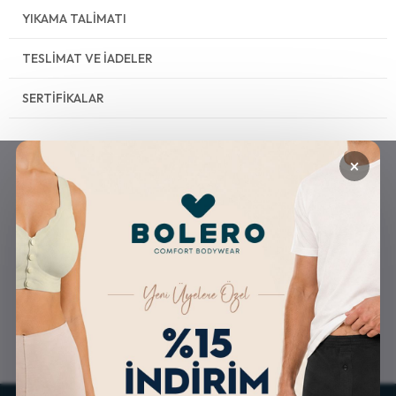
YIKAMA TALIMATI
TESLIMAT VE İADELER
SERTIFIKALAR
×
GÜVENLİ ALIŞVERİŞ
ÜCRETSİZ KARGO
ALTERNATİF ÖDEME
KOLAY İADE & DEĞİŞİM
İMKANLARI