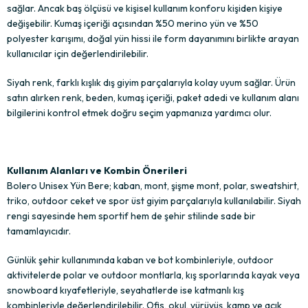
sağlar. Ancak baş ölçüsü ve kişisel kullanım konforu kişiden kişiye
değişebilir. Kumaş içeriği açısından %50 merino yün ve %50
polyester karışımı, doğal yün hissi ile form dayanımını birlikte arayan
kullanıcılar için değerlendirilebilir.
Siyah renk, farklı kışlık dış giyim parçalarıyla kolay uyum sağlar. Ürün
satın alırken renk, beden, kumaş içeriği, paket adedi ve kullanım alanı
bilgilerini kontrol etmek doğru seçim yapmanıza yardımcı olur.
Kullanım Alanları ve Kombin Önerileri
Bolero Unisex Yün Bere; kaban, mont, şişme mont, polar, sweatshirt,
triko, outdoor ceket ve spor üst giyim parçalarıyla kullanılabilir. Siyah
rengi sayesinde hem sportif hem de şehir stilinde sade bir
tamamlayıcıdır.
Günlük şehir kullanımında kaban ve bot kombinleriyle, outdoor
aktivitelerde polar ve outdoor montlarla, kış sporlarında kayak veya
snowboard kıyafetleriyle, seyahatlerde ise katmanlı kış
kombinleriyle değerlendirilebilir. Ofis, okul, yürüyüş, kamp ve açık