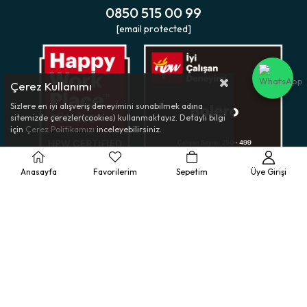
0850 515 00 99
[email protected]
Çerez Kullanımı
Sizlere en iyi alışveriş deneyimini sunabilmek adına
sitemizde çerezler(cookies) kullanmaktayız. Detaylı bilgi
için
Çerez Politikamızı
inceleyebilirsiniz.
Anasayfa
Favorilerim
Sepetim
Üye Girişi
Müşteri Hizmetleri
Ürün Rehberi