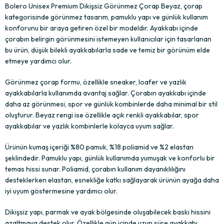
Bolero Unisex Premium Dikişsiz Görünmez Çorap Beyaz, çorap
kategorisinde görünmez tasarım, pamuklu yapı ve günlük kullanım
konforunu bir araya getiren özel bir modeldir. Ayakkabı içinde
çorabın belirgin görünmesini istemeyen kullanıcılar için tasarlanan
bu ürün, düşük bilekli ayakkabılarla sade ve temiz bir görünüm elde
etmeye yardımcı olur.
Görünmez çorap formu, özellikle sneaker, loafer ve yazlık
ayakkabılarla kullanımda avantaj sağlar. Çorabın ayakkabı içinde
daha az görünmesi, spor ve günlük kombinlerde daha minimal bir stil
oluşturur. Beyaz rengi ise özellikle açık renkli ayakkabılar, spor
ayakkabılar ve yazlık kombinlerle kolayca uyum sağlar.
Ürünün kumaş içeriği %80 pamuk, %18 poliamid ve %2 elastan
şeklindedir. Pamuklu yapı, günlük kullanımda yumuşak ve konforlu bir
temas hissi sunar. Poliamid, çorabın kullanım dayanıklılığını
desteklerken elastan, esnekliğe katkı sağlayarak ürünün ayağa daha
iyi uyum göstermesine yardımcı olur.
Dikişsiz yapı, parmak ve ayak bölgesinde oluşabilecek baskı hissini
azaltmaya destek olur. Özellikle gün içinde uzun süre ayakkabı