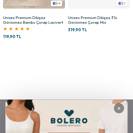
3
3
Erkek Premium Dikişsiz Babet
Erkek Premium Dikişsiz Babet
Çorap Gri
Çorap Siyah
★
★
★
★
★
99,90 TL
99,90 TL
×
GÜVENLİ ALIŞVERİŞ
ÜCRETSİZ KARGO