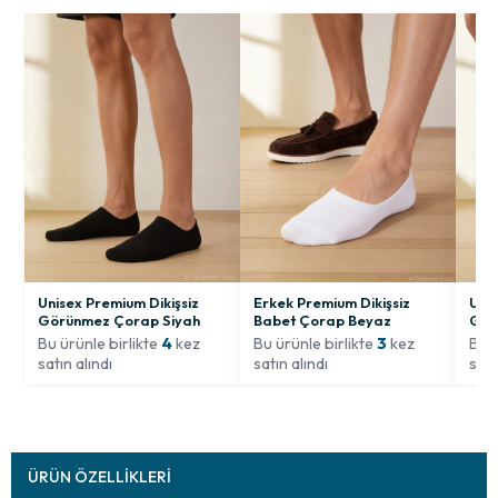
Unisex Premium Dikişsiz
Erkek Premium Dikişsiz
Unis
Görünmez Çorap Siyah
Babet Çorap Beyaz
Gör
Bu ürünle birlikte
4
kez
Bu ürünle birlikte
3
kez
Bu ü
satın alındı
satın alındı
satı
ÜRÜN ÖZELLIKLERI