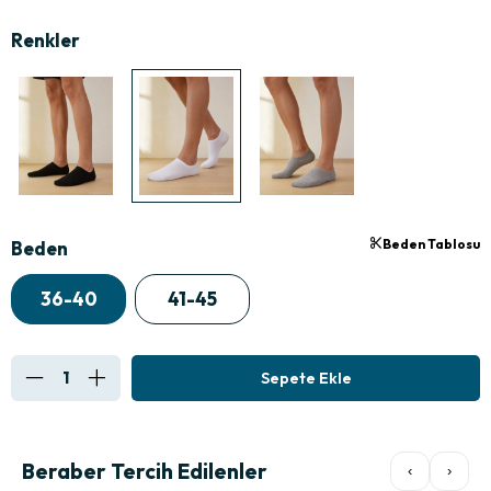
Beden Tablosu
Beden
36-40
41-45
Beraber Tercih Edilenler
‹
›