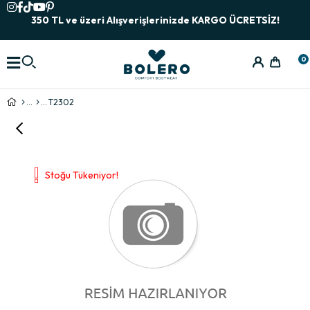
350 TL ve üzeri Alışverişlerinizde KARGO ÜCRETSİZ!
0
T2302
Stoğu Tükeniyor!