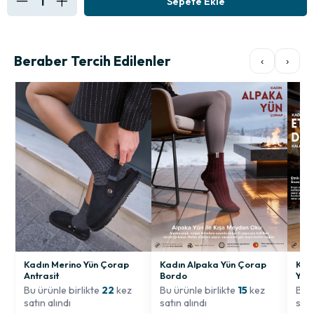
Beraber Tercih Edilenler
‹
›
Kadın Merino Yün Çorap
Kadın Alpaka Yün Çorap
Kadı
Antrasit
Bordo
Yün
Bu ürünle birlikte
22
kez
Bu ürünle birlikte
15
kez
Bu ü
satın alındı
satın alındı
satı