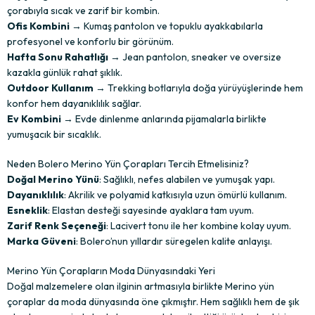
çorabıyla sıcak ve zarif bir kombin.
Ofis Kombini
→ Kumaş pantolon ve topuklu ayakkabılarla
profesyonel ve konforlu bir görünüm.
Hafta Sonu Rahatlığı
→ Jean pantolon, sneaker ve oversize
kazakla günlük rahat şıklık.
Outdoor Kullanım
→ Trekking botlarıyla doğa yürüyüşlerinde hem
konfor hem dayanıklılık sağlar.
Ev Kombini
→ Evde dinlenme anlarında pijamalarla birlikte
yumuşacık bir sıcaklık.
Neden Bolero Merino Yün Çorapları Tercih Etmelisiniz?
Doğal Merino Yünü
: Sağlıklı, nefes alabilen ve yumuşak yapı.
Dayanıklılık
: Akrilik ve polyamid katkısıyla uzun ömürlü kullanım.
Esneklik
: Elastan desteği sayesinde ayaklara tam uyum.
Zarif Renk Seçeneği
: Lacivert tonu ile her kombine kolay uyum.
Marka Güveni
: Bolero’nun yıllardır süregelen kalite anlayışı.
Merino Yün Çorapların Moda Dünyasındaki Yeri
Doğal malzemelere olan ilginin artmasıyla birlikte Merino yün
çoraplar da moda dünyasında öne çıkmıştır. Hem sağlıklı hem de şık