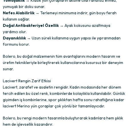
Yumuşaklık
→ Klasik yün çorapların aksine cildi rahatsız etmez,
yumuşak bir doku sunar.
Nefes Alabilirlik
→ Terlemeyi minimuma indirir, gün boyu ferah
kullanım sağlar.
Doğal Antibakteriyel Özellik
→ Ayak kokusunu azaltmaya
yardımcı olur.
Dayanıklılık
→ Uzun süreli kullanıma uygun yapısı ile yıpranmadan
formunu korur.
Bolero, bu doğal malzemenin tüm avantajlarını modern tasarım ve
üretim teknikleriyle birleştirerek kullanıcılarına kusursuz bir deneyim
sunar.
Lacivert Rengin Zarif Etkisi
Lacivert, zarafet ve asaletin rengidir. Kadın modasında her dönem
tercih edilen bu özel renk, kombinlerde kolaylıkla kullanılabilir. Günlük
giyimden iş kombinlerine, spor şıklıktan hafta sonu rahatlığına kadar
lacivert Merino yün çoraplar çok yönlü bir tamamlayıcıdır.
Bolero, bu rengi modern tasarımla buluşturarak kadınlara hem şıklık
hem de işlevsellik kazandırır.