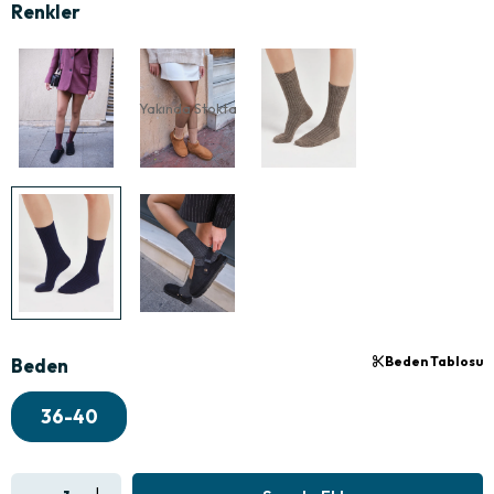
Yakında Stokta
Beden Tablosu
Beden
36-40