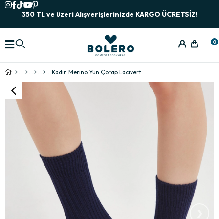
350 TL ve üzeri Alışverişlerinizde KARGO ÜCRETSİZ!
0
Kadın Merino Yün Çorap Lacivert
›