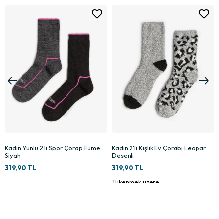
2
Kadın 2'li Kışlık Ev Çorabı Leopar
Kadın Bambu Fitilli 2'li Çorap Beyaz
Desenli
Pembe
319,90 TL
249,90 TL
Tükenmek üzere