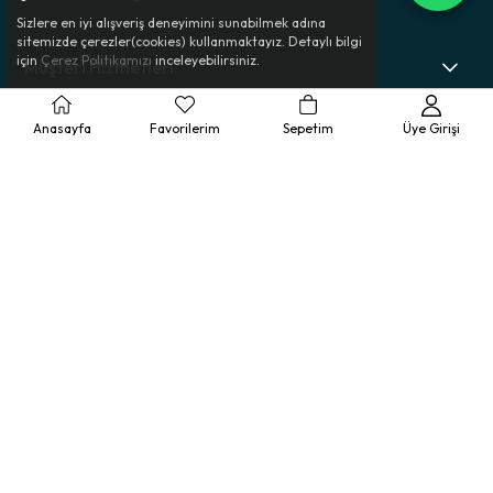
Sizlere en iyi alışveriş deneyimini sunabilmek adına
sitemizde çerezler(cookies) kullanmaktayız. Detaylı bilgi
için
Çerez Politikamızı
inceleyebilirsiniz.
Müşteri Hizmetleri
Ürün Rehberi
Anasayfa
Favorilerim
Sepetim
Üye Girişi
Kurumsal
Yasal Bilgilendirme
© 2025 Bolero - Tüm Hakları Saklıdır.