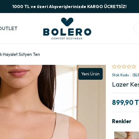
1000 TL ve üzeri Alışverişlerinizde KARGO ÜCRETSİZ!
OUTLET
tlı Hayalet Sütyen Ten
Yeni Ürün
Stok Kodu
(BL
Lazer Kes
899,90 