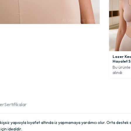
Lazer Kesi
Hayalet S
Bu ürünle 
alındı
ler
Sertifikalar
dikişsiz yapısıyla kıyafet altında iz yapmamaya yardımcı olur. Orta destek
çin idealdir.