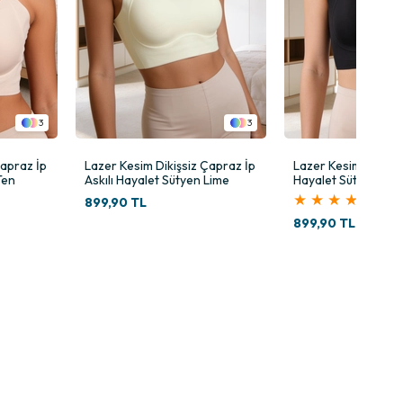
3
3
Çapraz İp
Lazer Kesim Dikişsiz Çapraz İp
Lazer Kesim Dikişsiz 
Ten
Askılı Hayalet Sütyen Lime
Hayalet Sütyen Siy
★
★
★
★
★
899,90 TL
899,90 TL