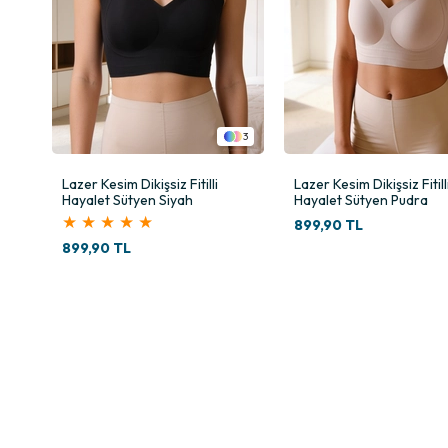
3
3
z İp
Lazer Kesim Dikişsiz Fitilli
Lazer Kesim Dikişsiz Fitill
Hayalet Sütyen Siyah
Hayalet Sütyen Pudra
★
★
★
★
★
899,90 TL
899,90 TL