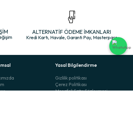
ŞİM
ALTERNATİF ÖDEME İMKANLARI
eğişim
Kredi Kartı, Havale, Garanti Pay, Masterpass
umsal
Yasal Bilgilendirme
ımızda
Gizlilik politikası
şim
Çerez Politikası
yer
Mesafeli Satış Sözleşmesi
rülebilirlik
Kişisel Verilerin İşlenmesi
alarımız
Kişisel Veri Aydınlatma