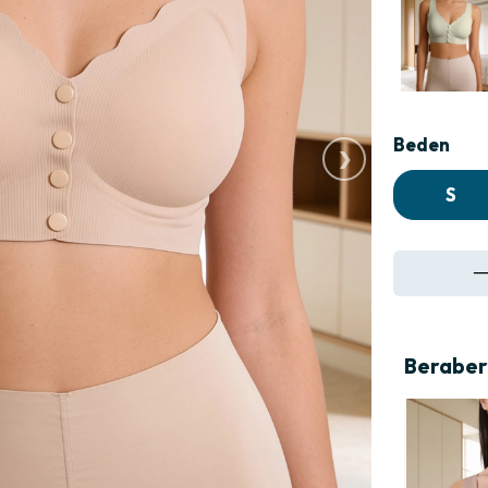
›
Beden
S
Beraber 