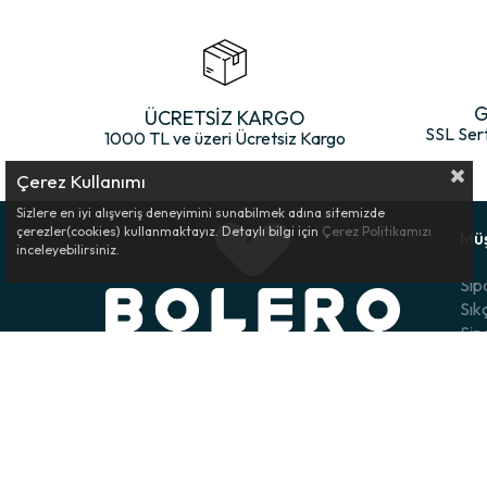
G
ÜCRETSİZ KARGO
SSL Ser
1000 TL ve üzeri Ücretsiz Kargo
Çerez Kullanımı
Sizlere en iyi alışveriş deneyimini sunabilmek adına sitemizde
çerezler(cookies) kullanmaktayız. Detaylı bilgi için
Çerez Politikamızı
Müş
inceleyebilirsiniz.
Sip
Sık
Sip
Öde
İad
Biz
Ele
Müşteri Destek Hattı