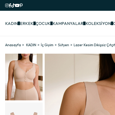
KADIN
ERKEK
ÇOCUK
KAMPANYALAR
KOLEKSİYON
Anasayfa
KADIN
İç Giyim
Sütyen
Lazer Kesim Dikişsiz Çıtçı