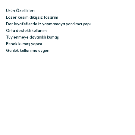
Ürün Özellikleri
Lazer kesim dikişsiz tasarım
Dar kıyafetlerde iz yapmamaya yardımcı yapı
Orta destekli kullanım
Tüylenmeye dayanıklı kumaş
Esnek kumaş yapısı
Günlük kullanıma uygun
Ürün İçerik:
%77 Polyamid
%23 Elastan
Kimler İçin Uygun?
Günlük kullanımda konforlu ve dikişsiz sütyen tercih eden kadınlar iç
Sık Sorulan Sorular
İz yapar mı?
Özel lazer kesim yapısı sayesinde dar kıyafetlerde daha pürüzsüz bi