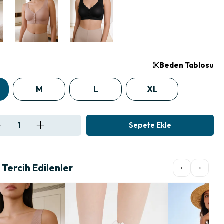
Beden Tablosu
M
L
XL
Tercih Edilenler
‹
›