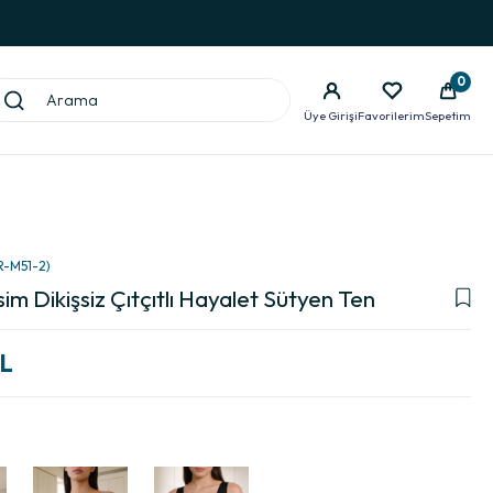
0
Üye Girişi
Favorilerim
Sepetim
R-M51-2)
im Dikişsiz Çıtçıtlı Hayalet Sütyen Ten
TL