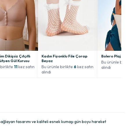
m Dikişsiz Çıtçıtlı
Kadın Fiyonklu File Çorap
Bolero Plaj Çan
ütyen Gül Kurusu
Beyaz
Bu ürünle birli
birlikte
11
kez satın
Bu ürünle birlikte
6
kez satın
alındı
alındı
 sağlayan tasarımı ve kaliteli esnek kumaşı gün boyu hareket