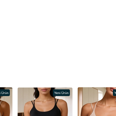
girmez.
i Ürün
Yeni Ürün
Y