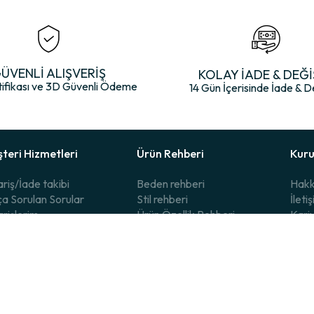
ÜVENLİ ALIŞVERİŞ
KOLAY İADE & DEĞİ
tifikası ve 3D Güvenli Ödeme
14 Gün İçerisinde İade & D
teri Hizmetleri
Ürün Rehberi
Kur
ariş/İade takibi
Beden rehberi
Hakk
ça Sorulan Sorular
Stil rehberi
İleti
arişlerim
Ürün Özellik Rehberi
Kari
me Seçenekleri
Hediye Kartı
Sürdü
e & Değişim
BolClub Avantajları
Mark
e ulaşın
ktronik Ticaret Kanunu