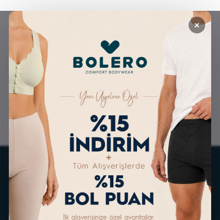
×
GÜVENLİ ALIŞVERİŞ
ÜCRETSİZ KARGO
ALTERNATİF ÖDEME
KOLAY İADE & DEĞİŞİM
İMKANLARI