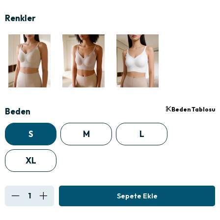
Beden Tablosu
Beden
S
M
L
XL