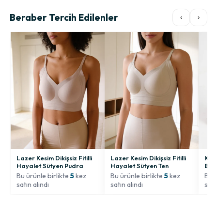
Beraber Tercih Edilenler
‹
›
Lazer Kesim Dikişsiz Fitilli
Lazer Kesim Dikişsiz Fitilli
Kadı
Hayalet Sütyen Pudra
Hayalet Sütyen Ten
Bey
Bu ürünle birlikte
5
kez
Bu ürünle birlikte
5
kez
Bu ü
satın alındı
satın alındı
satı