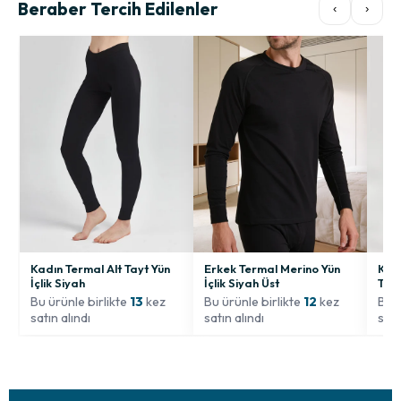
Beraber Tercih Edilenler
‹
›
Kadın Termal Alt Tayt Yün
Erkek Termal Merino Yün
Kadı
İçlik Siyah
İçlik Siyah Üst
Tayt
Bu ürünle birlikte
13
kez
Bu ürünle birlikte
12
kez
Bu ü
satın alındı
satın alındı
satı