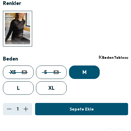
Beden Tablosu
Beden
XS
S
M
L
XL