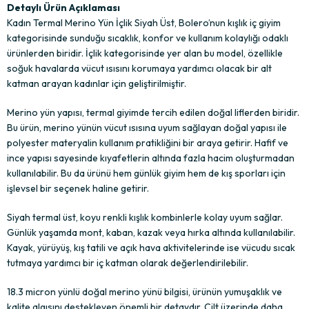
Detaylı Ürün Açıklaması
Kadın Termal Merino Yün İçlik Siyah Üst, Bolero’nun kışlık iç giyim
kategorisinde sunduğu sıcaklık, konfor ve kullanım kolaylığı odaklı
ürünlerden biridir. İçlik kategorisinde yer alan bu model, özellikle
soğuk havalarda vücut ısısını korumaya yardımcı olacak bir alt
katman arayan kadınlar için geliştirilmiştir.
Merino yün yapısı, termal giyimde tercih edilen doğal liflerden biridir.
Bu ürün, merino yünün vücut ısısına uyum sağlayan doğal yapısı ile
polyester materyalin kullanım pratikliğini bir araya getirir. Hafif ve
ince yapısı sayesinde kıyafetlerin altında fazla hacim oluşturmadan
kullanılabilir. Bu da ürünü hem günlük giyim hem de kış sporları için
işlevsel bir seçenek haline getirir.
Siyah termal üst, koyu renkli kışlık kombinlerle kolay uyum sağlar.
Günlük yaşamda mont, kaban, kazak veya hırka altında kullanılabilir.
Kayak, yürüyüş, kış tatili ve açık hava aktivitelerinde ise vücudu sıcak
tutmaya yardımcı bir iç katman olarak değerlendirilebilir.
18.3 micron yünlü doğal merino yünü bilgisi, ürünün yumuşaklık ve
kalite algısını destekleyen önemli bir detaydır. Cilt üzerinde daha