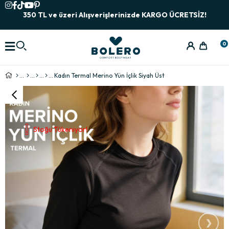
350 TL ve üzeri Alışverişlerinizde KARGO ÜCRETSİZ!
0
Kadın Termal Merino Yün İçlik Siyah Üst
Stoğu Tükeniyor!
›