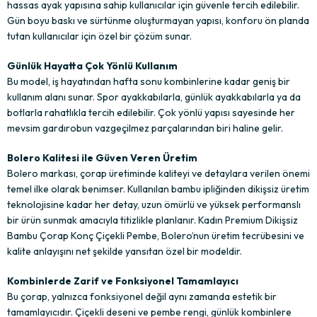
hassas ayak yapısına sahip kullanıcılar için güvenle tercih edilebilir.
Gün boyu baskı ve sürtünme oluşturmayan yapısı, konforu ön planda
tutan kullanıcılar için özel bir çözüm sunar.
Günlük Hayatta Çok Yönlü Kullanım
Bu model, iş hayatından hafta sonu kombinlerine kadar geniş bir
kullanım alanı sunar. Spor ayakkabılarla, günlük ayakkabılarla ya da
botlarla rahatlıkla tercih edilebilir. Çok yönlü yapısı sayesinde her
mevsim gardırobun vazgeçilmez parçalarından biri haline gelir.
Bolero Kalitesi ile Güven Veren Üretim
Bolero markası, çorap üretiminde kaliteyi ve detaylara verilen önemi
temel ilke olarak benimser. Kullanılan bambu ipliğinden dikişsiz üretim
teknolojisine kadar her detay, uzun ömürlü ve yüksek performanslı
bir ürün sunmak amacıyla titizlikle planlanır. Kadın Premium Dikişsiz
Bambu Çorap Konç Çiçekli Pembe, Bolero’nun üretim tecrübesini ve
kalite anlayışını net şekilde yansıtan özel bir modeldir.
Kombinlerde Zarif ve Fonksiyonel Tamamlayıcı
Bu çorap, yalnızca fonksiyonel değil aynı zamanda estetik bir
tamamlayıcıdır. Çiçekli deseni ve pembe rengi, günlük kombinlere