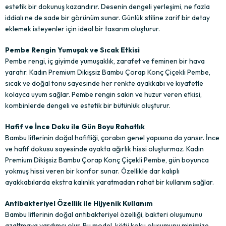
estetik bir dokunuş kazandırır. Desenin dengeli yerleşimi, ne fazla
iddialı ne de sade bir görünüm sunar. Günlük stiline zarif bir detay
eklemek isteyenler için ideal bir tasarım oluşturur.
Pembe Rengin Yumuşak ve Sıcak Etkisi
Pembe rengi, iç giyimde yumuşaklık, zarafet ve feminen bir hava
yaratır. Kadın Premium Dikişsiz Bambu Çorap Konç Çiçekli Pembe,
sıcak ve doğal tonu sayesinde her renkte ayakkabı ve kıyafetle
kolayca uyum sağlar. Pembe rengin sakin ve huzur veren etkisi,
kombinlerde dengeli ve estetik bir bütünlük oluşturur.
Hafif ve İnce Doku ile Gün Boyu Rahatlık
Bambu liflerinin doğal hafifliği, çorabın genel yapısına da yansır. İnce
ve hafif dokusu sayesinde ayakta ağırlık hissi oluşturmaz. Kadın
Premium Dikişsiz Bambu Çorap Konç Çiçekli Pembe, gün boyunca
yokmuş hissi veren bir konfor sunar. Özellikle dar kalıplı
ayakkabılarda ekstra kalınlık yaratmadan rahat bir kullanım sağlar.
Antibakteriyel Özellik ile Hijyenik Kullanım
Bambu liflerinin doğal antibakteriyel özelliği, bakteri oluşumunu
azaltmaya yardımcı olur. Bu model, kötü koku oluşumunu minimize