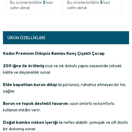
Bu ürünle birlikte
3
kez
Bu ürünle birlikte
3
kez
satın alındı
satın alındı
ÜRÜN ÖZELLIKLERI
Kadın Premium Dikişsiz Bambu Konç Çiçekli Çorap
200 iğne ile örülmüş
ince ve sık dokulu yapısı sayesinde yüksek
kalite ve dayanıklılık sunar.
Elde kapatılan burun dikişi
ile pürüzsüz, rahatsız etmeyen bir his
sağlar.
Burun ve topuk destekli tasarım
, uzun ömürlü ve konforlu
kullanım imkânı verir.
Doğal bambu viskon içeriği
ile nefes alabilir, yumuşak ve cilt dostu
bir dokunuş sunar.