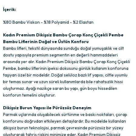
İçerik:
%80 Bambu Viskon - %18 Polyamid - %2 Elastan
Kadın Premium Dikişsiz Bambu Çorap Konç Çiçekli Pembe
Bambu Liflerinin Doğal ve Üstün Konforu
Bambu lifleri, tekstil dünyasında sunduğu doğal yumuşaklık ve cilt
dostu yapısıyla premium segmentin en değerli hammaddeleri
arasında yer alır. Kadın Premium Dikişsiz Bambu Çorap Konç Çiçekli
Pembe, bambu liflerinin ipeksi dokusunu günlük kullanım konforuna
taşıyan özel bir modeldir. Doğal selüloz bazlı lif yapısı, ciltle uyumlu
bir temas sunar ve uzun süreli kullanımlarda bile rahatsızlık hissi
oluşturmaz. Ayağı nazikçe saran bu yapı, gün boyu hissedilen
konforun temelini oluşturur.
Dikişsiz Burun Yapısı ile Pürüzsüz Deneyim
Parmak uçlarında oluşabilecek sürtünme ve baskı noktaları, çorap
konforunu doğrudan etkileyen detaylardır. Bu modelde kullanılan
dikişsiz burun teknolojisi, parmak çevresinde pürüzsüz bir yüzey
oluşturarak tahriş riskini minimize eder. Kadın Premium Dikişsiz