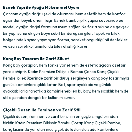
Esnek Yapı ile Ayağa Mükemmel Uyum
Çorabın ayağa doğru şekilde oturması, hem estetik hem de konfor
açısından büyük önem taşır. Esnek bambu iplik yapısı sayesinde bu
model, ayağın doğal formuna uyum sağlar. Ne fazla sıkı ne de gevşek
bir yapı sunarak gün boyu sabit bir duruş sergiler. Topuk ve bilek
bölgesinde kayma yapmayan formu, hareket özgürlüğünü destekler
ve uzun süreli kullanımlarda bile rahatlığı korur.
Konç Boy Tasarım ile Zarif Siluet
Konç boy çoraplar, hem fonksiyonel hem de estetik açıdan özel bir
yere sahiptir. Kadın Premium Dikişsiz Bambu Çorap Konç Çiçekli
Pembe, bilek üzerinde zarif bir duruş sergileyen konç boy tasarımıyla
günlük kombinlere şıklık katar. Bot, spor ayakkabı ve günlük
ayakkabılarla rahatlıkla kombinlenebilen bu boy, hem sıcaklık hem de
stil açısından dengeli bir kullanım sunar.
Çiçekli Desen ile Feminen ve Zarif Stil
Çiçekli desen, feminen ve zarif bir stilin en güçlü simgelerinden
biridir. Kadın Premium Dikişsiz Bambu Çorap Konç Çiçekli Pembe,
konç kısmında yer alan ince çiçek detaylarıyla sade kombinlere