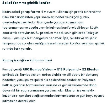
Soket form ve günlük konfor
Kadın soket çorap formu, 4 mevsim kullanım için pratik bir tercihtir. 
Bilek hizasında biten yapı; sneaker, loafer ve birçok günlük 
ayakkabıyla uyumludur. Gün içinde çorabın kaymaması, 
toplanmaması ve ayağa uyumlu kalması konforu belirleyen küçük 
ama kritik detaylardır. Bu premium model, uzun günlerde “düzgün 
duruş + yumuşak his” dengesini hedefler. İşte, okulda ya da şehir 
temposunda çorabın varlığını hissettirmeden konfor sunması, günlük 
rutinde fark yaratır.
Kumaş içeriği ve kullanım hissi
Kumaş içeriği 
%80 Bambu Viskon - %18 Polyamid - %2 Elastan
şeklindedir. Bambu viskon, nefes alabilir ve cilt dostu bir dokunuş 
hedefler; yumuşak ve ipeksi his beklentisini destekler. Polyamid 
katkısı, çorabın formunu korumasına ve günlük kullanımda daha 
dayanıklı bir yapı sunmasına yardımcı olur. Elastan ise esneklik 
kazandırır; çorabın ayağı sıkmadan kavramasına ve gün boyu uyumlu 
kalmasına destek olur.