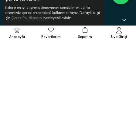
Sizlere en iyi alışveriş deneyimini sunabilmek adına
sitemizde çerezler(cookies) kullanmaktayız. Detaylı bilgi
için
Çerez Politikamızı
inceleyebilirsiniz.
Müşteri Hizmetleri
Ürün Rehberi
Anasayfa
Favorilerim
Sepetim
Üye Girişi
Kurumsal
Yasal Bilgilendirme
© 2025 Bolero - Tüm Hakları Saklıdır.