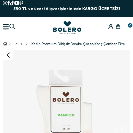
350 TL ve üzeri Alışverişlerinizde KARGO ÜCRETSİZ!
0
Kadın Premium Dikişsiz Bambu Çorap Konç Çember Ekru
›