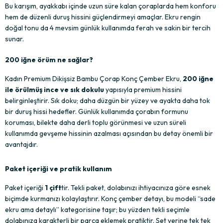
Bu karışım, ayakkabı içinde uzun süre kalan çoraplarda hem konforu 
hem de düzenli duruş hissini güçlendirmeyi amaçlar. Ekru rengin 
doğal tonu da 4 mevsim günlük kullanımda ferah ve sakin bir tercih 
sunar.
200 iğne örüm ne sağlar?
Kadın Premium Dikişsiz Bambu Çorap Konç Çember Ekru, 
200 iğne 
ile örülmüş ince ve sık dokulu
 yapısıyla premium hissini 
belirginleştirir. Sık doku; daha düzgün bir yüzey ve ayakta daha tok 
bir duruş hissi hedefler. Günlük kullanımda çorabın formunu 
koruması, bilekte daha derli toplu görünmesi ve uzun süreli 
kullanımda gevşeme hissinin azalması açısından bu detay önemli bir 
avantajdır.
Paket içeriği ve pratik kullanım
Paket içeriği 
1 çift
tir. Tekli paket, dolabınızı ihtiyacınıza göre esnek 
biçimde kurmanızı kolaylaştırır. Konç çember detayı, bu modeli “sade 
ekru ama detaylı” kategorisine taşır; bu yüzden tekli seçimle 
dolabınıza karakterli bir parça eklemek pratiktir. Set yerine tek tek 