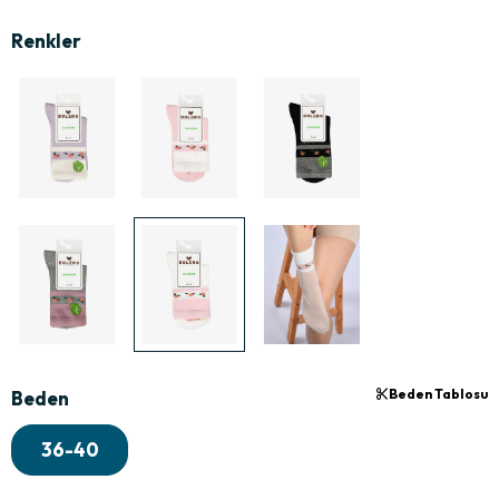
Beden Tablosu
Beden
36-40