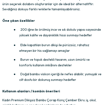
ürün seçerek dolabını oluşturanlar için de ideal bir alternatiftir: 
Sevdiğiniz dokuyu farklı renklerle tamamlayabilirsiniz.
Öne çıkan özellikler
●
200 iğne ile örülmüş ince ve sık dokulu yapısı sayesinde 
yüksek kalite ve dayanıklılık hissi sunmayı hedefler
●
Elde kapatılan burun dikişi ile pürüzsüz, rahatsız 
etmeyen bir his sağlamayı amaçlar
●
Burun ve topuk destekli tasarım, uzun ömürlü ve 
konforlu kullanım imkânını destekler
●
Doğal bambu viskon içeriği ile nefes alabilir, yumuşak ve 
cilt dostu bir dokunuş sunmayı hedefler
Kullanım alanları / kombin önerileri
Kadın Premium Dikişsiz Bambu Çorap Konç Çember Ekru; iş, okul, 