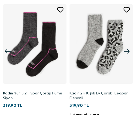
2
Kadın 2'li Kışlık Ev Çorabı Leopar
Kadın Bambu Fitilli 2'li Çorap Beyaz
Desenli
Pembe
319,90 TL
249,90 TL
Tükenmek üzere