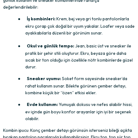
günlük kullanım ve sneaker kombinlerinde rahatça 
değerlendirilebilir:
●
İş kombinleri:
 Krem, bej veya gri tonlu pantolonlarla 
ekru çorap çok doğal bir uyum yakalar. Loafer veya sade 
ayakkabılarla düzenli bir görünüm sunar.
●
Okul ve günlük tempo:
 Jean, basic üst ve sneaker ile 
pratik bir şehir stili oluşturur. Ekru, beyaza göre daha 
sıcak bir ton olduğu için özellikle nötr kombinlerde güzel 
durur.
●
Sneaker uyumu:
 Soket form sayesinde sneaker’da 
rahat kullanım sunar. Bilekte görünen çember detayı, 
kombine küçük bir “özen” etkisi ekler.
●
Evde kullanım:
 Yumuşak dokusu ve nefes alabilir hissi, 
ev içinde gün boyu konfor arayanlar için iyi bir seçenek 
olabilir.
Kombin ipucu: Konç çember detayı görünsün isterseniz bileği açıkta 
bırakan pantolon paçalarıyla kullanabilirsiniz. Ekru ton, ton sür ton 