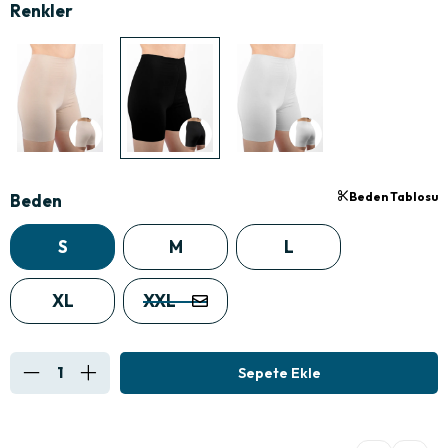
Beden Tablosu
Beden
S
M
L
XL
XXL