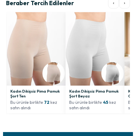
Beraber Tercih Edilenler
‹
›
Kadı
Kadın Dikişsiz Pima Pamuk
Kadın Dikişsiz Pima Pamuk
Crop
Şort Ten
Şort Beyaz
Bu ü
Bu ürünle birlikte
72
kez
Bu ürünle birlikte
45
kez
satı
satın alındı
satın alındı