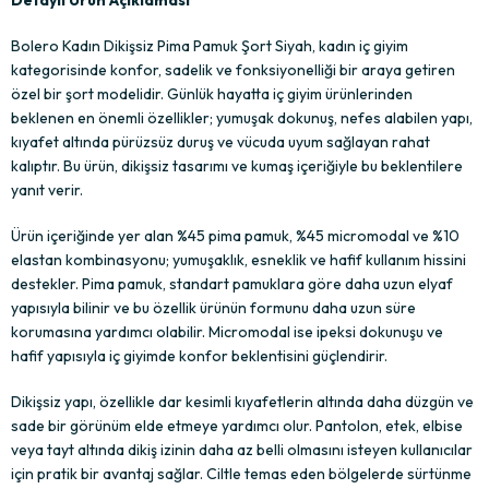
Bolero Kadın Dikişsiz Pima Pamuk Şort Siyah, kadın iç giyim
kategorisinde konfor, sadelik ve fonksiyonelliği bir araya getiren
özel bir şort modelidir. Günlük hayatta iç giyim ürünlerinden
beklenen en önemli özellikler; yumuşak dokunuş, nefes alabilen yapı,
kıyafet altında pürüzsüz duruş ve vücuda uyum sağlayan rahat
kalıptır. Bu ürün, dikişsiz tasarımı ve kumaş içeriğiyle bu beklentilere
yanıt verir.
Ürün içeriğinde yer alan %45 pima pamuk, %45 micromodal ve %10
elastan kombinasyonu; yumuşaklık, esneklik ve hafif kullanım hissini
destekler. Pima pamuk, standart pamuklara göre daha uzun elyaf
yapısıyla bilinir ve bu özellik ürünün formunu daha uzun süre
korumasına yardımcı olabilir. Micromodal ise ipeksi dokunuşu ve
hafif yapısıyla iç giyimde konfor beklentisini güçlendirir.
Dikişsiz yapı, özellikle dar kesimli kıyafetlerin altında daha düzgün ve
sade bir görünüm elde etmeye yardımcı olur. Pantolon, etek, elbise
veya tayt altında dikiş izinin daha az belli olmasını isteyen kullanıcılar
için pratik bir avantaj sağlar. Ciltle temas eden bölgelerde sürtünme