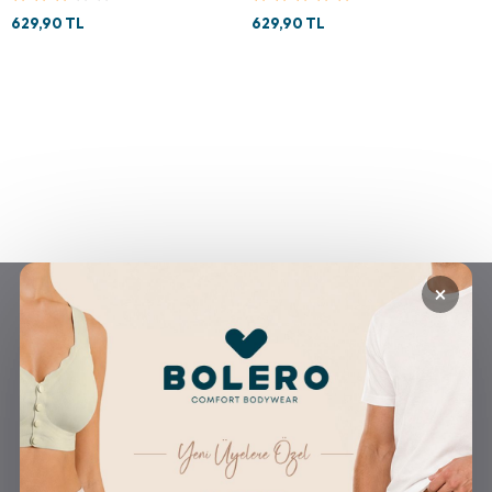
629,90 TL
629,90 TL
×
GÜVENLİ ALIŞVERİŞ
ÜCRETSİZ KARGO