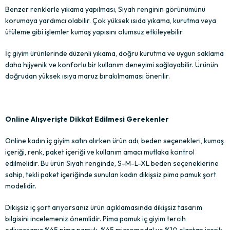
Benzer renklerle yıkama yapılması, Siyah renginin görünümünü
korumaya yardımcı olabilir. Çok yüksek ısıda yıkama, kurutma veya
ütüleme gibi işlemler kumaş yapısını olumsuz etkileyebilir.
İç giyim ürünlerinde düzenli yıkama, doğru kurutma ve uygun saklama
daha hijyenik ve konforlu bir kullanım deneyimi sağlayabilir. Ürünün
doğrudan yüksek ısıya maruz bırakılmaması önerilir.
Online Alışverişte Dikkat Edilmesi Gerekenler
Online kadın iç giyim satın alırken ürün adı, beden seçenekleri, kumaş
içeriği, renk, paket içeriği ve kullanım amacı mutlaka kontrol
edilmelidir. Bu ürün Siyah renginde, S-M-L-XL beden seçeneklerine
sahip, tekli paket içeriğinde sunulan kadın dikişsiz pima pamuk şort
modelidir.
Dikişsiz iç şort arıyorsanız ürün açıklamasında dikişsiz tasarım
bilgisini incelemeniz önemlidir. Pima pamuk iç giyim tercih
ediyorsanız %45 pima pamuk, %45 micromodal ve %10 elastan içerik