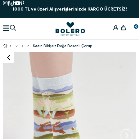
1000 TL ve üzeri Alışverişlerinizde KARGO ÜCRETSİZ!
0
Kadın Dikişsiz Doğa Desenli Çorap
›