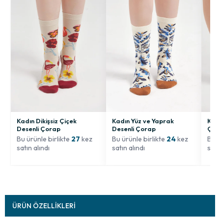
Kadın Dikişsiz Çiçek
Kadın Yüz ve Yaprak
Koal
Desenli Çorap
Desenli Çorap
Çor
Bu ürünle birlikte
27
kez
Bu ürünle birlikte
24
kez
Bu ü
satın alındı
satın alındı
satı
ÜRÜN ÖZELLIKLERI