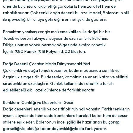
önünde bulundurarak ürettiği çoraplarla hem zarafet hem de
rahatlık sunar. Çok renkli doğa desenli bu özel model, Bolero’nun stil
ile işlevselliği bir araya getirdiğini en net şekilde gösterir.
Pamuktan yapılmış zengin malzeme kalitesi ile doğal bir his.
Topuk ve burun takviyesi sayesinde uzun ömürlü kullanım.
Dikişsiz burun yapısı, parmak bölgesinde ekstra rahatlık.
İçerik: %80 Pamuk, %18 Polyamid, %2 Elastan.
Doğa Desenli Çorabın Moda Dünyasındaki Yeri
Çok renkli ve doğa temalı desenler, kadın modasında canlılık ve
özgünlük simgesidir. Bu desenler, kombininize enerji katar ve stilinizi
sıradanlıktan uzaklaştırır. Günlük kullanımda rahatlıkla tercih
edilebileceği gibi, özel günlerde de farklılık yaratır.
Renklerin Canlılığı ve Desenlerin Gücü
Doğa desenleri, enerjik ve pozitif bir ruh hali yansıtır. Farklı renklerin
uyumu sayesinde hem sade kombinlere hareket katar hem de cesur
stillere eşlik eder. Bolero’nun ince işçiliği ile hazırlanan bu çorap,
görselliğiyle olduğu kadar dayanıklılığıyla da fark yaratır.