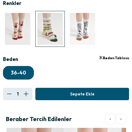
Beden Tablosu
Beden
36-40
Beraber Tercih Edilenler
‹
›