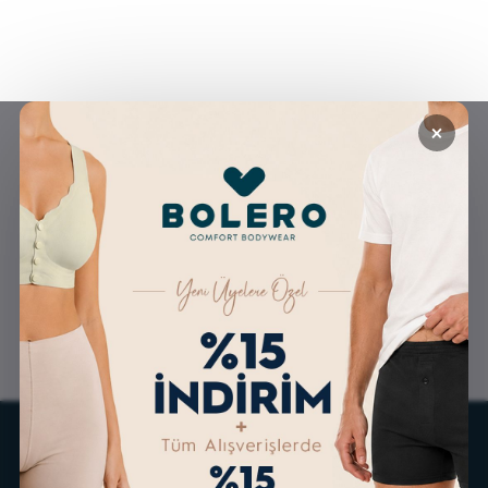
×
GÜVENLİ ALIŞVERİŞ
ÜCRETSİZ KARGO
ALTERNATİF ÖDEME
KOLAY İADE & DEĞİŞİM
İMKANLARI