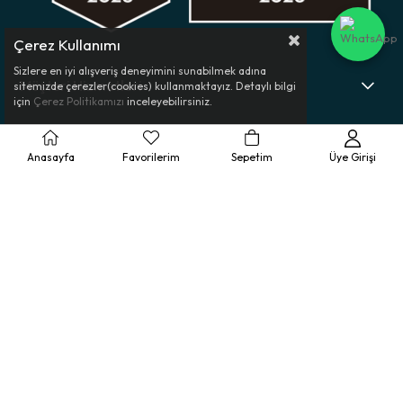
Çerez Kullanımı
Sizlere en iyi alışveriş deneyimini sunabilmek adına
Müşteri Hizmetleri
sitemizde çerezler(cookies) kullanmaktayız. Detaylı bilgi
için
Çerez Politikamızı
inceleyebilirsiniz.
Ürün Rehberi
Anasayfa
Favorilerim
Sepetim
Üye Girişi
Kurumsal
Yasal Bilgilendirme
© 2025 Bolero - Tüm Hakları Saklıdır.