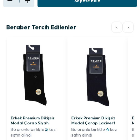
Beraber Tercih Edilenler
‹
›
Erkek Premium Dikişsiz
Erkek Premium Dikişsiz
Erke
Modal Çorap Lacivert
Modal Çorap Siyah
Mod
Bu ürünle birlikte
4
kez
Bu ürünle birlikte
5
kez
Bu ü
satın alındı
satın alındı
satı