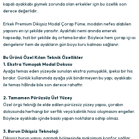
kapalı ayakkabı giymek zorunda olan erkekler için bu özellik son
derece değerlidir.
Erkek Premium Dikişsiz Modal Çorap Füme, modalın nefes alabilen
yapısını en iyi şekilde yansıtır. Ayaktaki nemi anında emerek
hapsedip, hızlı bir şekilde dış ortama bırakır. Böylece hem çorap içi ısı
dengelenir hem de ayakların gün boyu kuru kalması sağlanır.
Bu Ürünü Özel Kılan Teknik Özellikler
1. Ekstra Yumuşak Modal Dokusu
Ayağa temas eden yüzeyde sunulan ekstra yumuşaklık, ipeksi bir his
bırakır. Günlük kullanımda ayağa yük bindirmeyen bu yapı, ayakkabı
ile temas hâlinde bile son derece rahattır.
2. Tamamen Pürüzsüz Üst Yüzey
Özel örgü tekniği ile elde edilen pürüzsüz yüzey yapısı, çorabın
dokusunda herhangi bir sertlik veya kalınlık hissi oluşmasını engeller.
Böylece ayakkabı içinde baskı yapan noktalara sahip olmaz.
3. Burun Dikişsiz Teknoloji
Dikişsiz burun yapısı, parmak bölgesinde maksimum konfor sağlar.