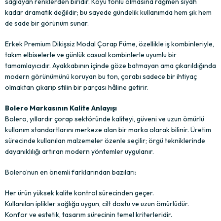
sağlayan renklerden biridir. Koyu tonlu olmasına rağmen siyah
kadar dramatik değildir; bu sayede gündelik kullanımda hem şık hem
de sade bir görünüm sunar.
Erkek Premium Dikişsiz Modal Çorap Füme, özellikle iş kombinleriyle,
takım elbiselerle ve günlük casual kombinlerle uyumlu bir
tamamlayıcıdır. Ayakkabının içinde göze batmayan ama çıkarıldığında
modern görünümünü koruyan bu ton, çorabı sadece bir ihtiyaç
olmaktan çıkarıp stilin bir parçası hâline getirir.
Bolero Markasının Kalite Anlayışı
Bolero, yıllardır çorap sektöründe kaliteyi, güveni ve uzun ömürlü
kullanım standartlarını merkeze alan bir marka olarak bilinir. Üretim
sürecinde kullanılan malzemeler özenle seçilir; örgü tekniklerinde
dayanıklılığı artıran modern yöntemler uygulanır.
Bolero’nun en önemli farklarından bazıları:
Her ürün yüksek kalite kontrol sürecinden geçer.
Kullanılan iplikler sağlığa uygun, cilt dostu ve uzun ömürlüdür.
Konfor ve estetik, tasarım sürecinin temel kriterleridir.