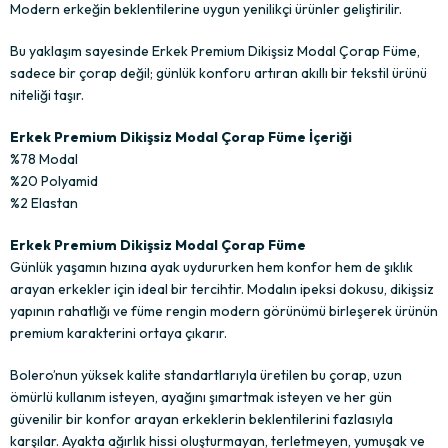
Modern erkeğin beklentilerine uygun yenilikçi ürünler geliştirilir.
Bu yaklaşım sayesinde Erkek Premium Dikişsiz Modal Çorap Füme,
sadece bir çorap değil; günlük konforu artıran akıllı bir tekstil ürünü
niteliği taşır.
Erkek Premium Dikişsiz Modal Çorap Füme İçeriği
%78 Modal
%20 Polyamid
%2 Elastan
Erkek Premium Dikişsiz Modal Çorap Füme
Günlük yaşamın hızına ayak uydururken hem konfor hem de şıklık
arayan erkekler için ideal bir tercihtir. Modalın ipeksi dokusu, dikişsiz
yapının rahatlığı ve füme rengin modern görünümü birleşerek ürünün
premium karakterini ortaya çıkarır.
Bolero’nun yüksek kalite standartlarıyla üretilen bu çorap, uzun
ömürlü kullanım isteyen, ayağını şımartmak isteyen ve her gün
güvenilir bir konfor arayan erkeklerin beklentilerini fazlasıyla
karşılar. Ayakta ağırlık hissi oluşturmayan, terletmeyen, yumuşak ve