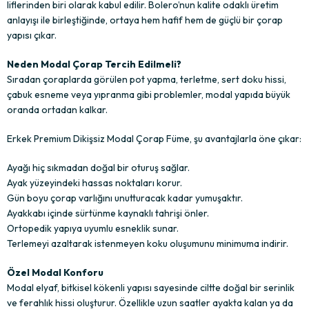
liflerinden biri olarak kabul edilir. Bolero’nun kalite odaklı üretim
anlayışı ile birleştiğinde, ortaya hem hafif hem de güçlü bir çorap
yapısı çıkar.
Neden Modal Çorap Tercih Edilmeli?
Sıradan çoraplarda görülen pot yapma, terletme, sert doku hissi,
çabuk esneme veya yıpranma gibi problemler, modal yapıda büyük
oranda ortadan kalkar.
Erkek Premium Dikişsiz Modal Çorap Füme, şu avantajlarla öne çıkar:
Ayağı hiç sıkmadan doğal bir oturuş sağlar.
Ayak yüzeyindeki hassas noktaları korur.
Gün boyu çorap varlığını unutturacak kadar yumuşaktır.
Ayakkabı içinde sürtünme kaynaklı tahrişi önler.
Ortopedik yapıya uyumlu esneklik sunar.
Terlemeyi azaltarak istenmeyen koku oluşumunu minimuma indirir.
Özel Modal Konforu
Modal elyaf, bitkisel kökenli yapısı sayesinde ciltte doğal bir serinlik
ve ferahlık hissi oluşturur. Özellikle uzun saatler ayakta kalan ya da