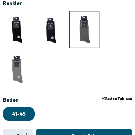
Beden Tablosu
Beden
41-45