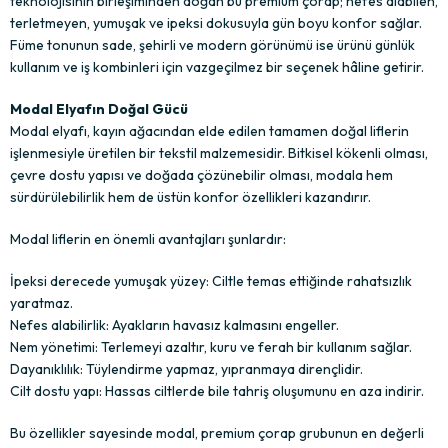
teknolojisinin birleşiminden doğan bu premium çorap; nefes alabilen,
terletmeyen, yumuşak ve ipeksi dokusuyla gün boyu konfor sağlar.
Füme tonunun sade, şehirli ve modern görünümü ise ürünü günlük
kullanım ve iş kombinleri için vazgeçilmez bir seçenek hâline getirir.
Modal Elyafın Doğal Gücü
Modal elyafı, kayın ağacından elde edilen tamamen doğal liflerin
işlenmesiyle üretilen bir tekstil malzemesidir. Bitkisel kökenli olması,
çevre dostu yapısı ve doğada çözünebilir olması, modala hem
sürdürülebilirlik hem de üstün konfor özellikleri kazandırır.
Modal liflerin en önemli avantajları şunlardır:
İpeksi derecede yumuşak yüzey: Ciltle temas ettiğinde rahatsızlık
yaratmaz.
Nefes alabilirlik: Ayakların havasız kalmasını engeller.
Nem yönetimi: Terlemeyi azaltır, kuru ve ferah bir kullanım sağlar.
Dayanıklılık: Tüylendirme yapmaz, yıpranmaya dirençlidir.
Cilt dostu yapı: Hassas ciltlerde bile tahriş oluşumunu en aza indirir.
Bu özellikler sayesinde modal, premium çorap grubunun en değerli