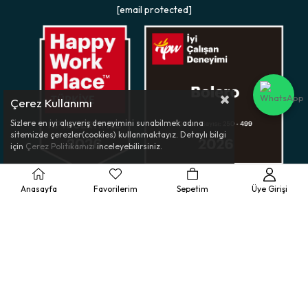
[email protected]
Çerez Kullanımı
Sizlere en iyi alışveriş deneyimini sunabilmek adına
sitemizde çerezler(cookies) kullanmaktayız. Detaylı bilgi
için
Çerez Politikamızı
inceleyebilirsiniz.
Anasayfa
Favorilerim
Sepetim
Üye Girişi
Müşteri Hizmetleri
Ürün Rehberi
Kurumsal