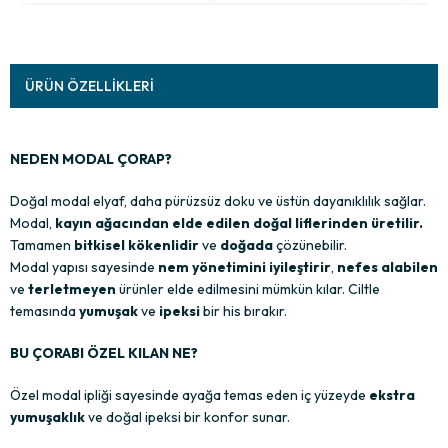
ÜRÜN ÖZELLIKLERI
NEDEN MODAL ÇORAP?
Doğal modal elyaf, daha pürüzsüz doku ve üstün dayanıklılık sağlar.
Modal,
kayın ağacından elde edilen doğal liflerinden üretilir.
Tamamen
bitkisel kökenlidir
ve
doğada
çözünebilir.
Modal yapısı sayesinde
nem yönetimini iyileştirir
,
nefes alabilen
ve
terletmeyen
ürünler elde edilmesini mümkün kılar. Ciltle
temasında
yumuşak
ve
ipeksi
bir his bırakır.
BU ÇORABI ÖZEL KILAN NE?
Özel modal ipliği sayesinde ayağa temas eden iç yüzeyde
ekstra
yumuşaklık
ve doğal ipeksi bir konfor sunar.