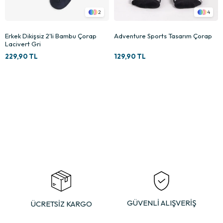
4
12
Adventure Sports Tasarım Çorap
Afrika Tarzı Etnik Desenli Çorap
129,90 TL
129,90 TL
×
GÜVENLİ ALIŞVERİŞ
ÜCRETSİZ KARGO