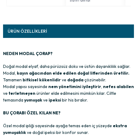
ÜRÜN ÖZELLIKLERI
NEDEN MODAL ÇORAP?
Doğal modal elyaf, daha pürüzsüz doku ve üstün dayanıklılık sağlar.
Modal,
kayın ağacından elde edilen doğal liflerinden üretilir.
Tamamen
bitkisel kökenlidir
ve
doğada
çözünebilir.
Modal yapısı sayesinde
nem yönetimini iyileştirir
,
nefes alabilen
ve
terletmeyen
ürünler elde edilmesini mümkün kılar. Ciltle
temasında
yumuşak
ve
ipeksi
bir his bırakır.
BU ÇORABI ÖZEL KILAN NE?
Özel modal ipliği sayesinde ayağa temas eden iç yüzeyde
ekstra
yumuşaklık
ve doğal ipeksi bir konfor sunar.