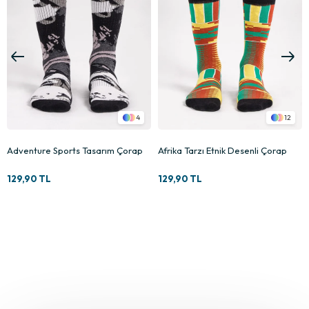
12
11
Afrika Tarzı Etnik Desenli Çorap
Çağla Yeşili Renkli Düz Merserize
Çorap
129,90 TL
129,90 TL