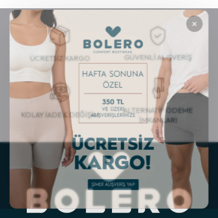
×
GÜVENLİ ALIŞVERİŞ
ÜCRETSİZ KARGO
ALTERNATİF ÖDEME
KOLAY İADE & DEĞİŞİM
İMKANLARI