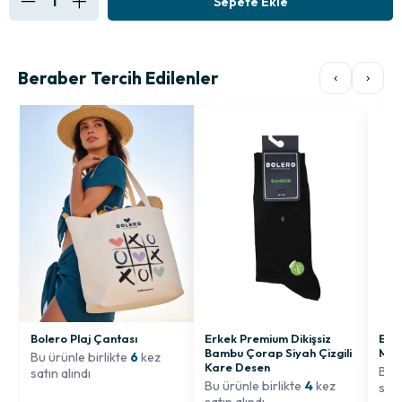
Beraber Tercih Edilenler
‹
›
Bolero Plaj Çantası
Erkek Premium Dikişsiz
Erke
Bambu Çorap Siyah Çizgili
Mod
Bu ürünle birlikte
6
kez
Kare Desen
Bu ü
satın alındı
Bu ürünle birlikte
4
kez
satı
satın alındı