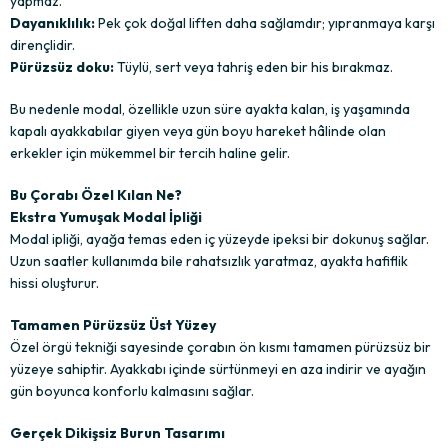
yapmaz.
Dayanıklılık:
Pek çok doğal liften daha sağlamdır; yıpranmaya karşı
dirençlidir.
Pürüzsüz doku:
Tüylü, sert veya tahriş eden bir his bırakmaz.
Bu nedenle modal, özellikle uzun süre ayakta kalan, iş yaşamında
kapalı ayakkabılar giyen veya gün boyu hareket hâlinde olan
erkekler için mükemmel bir tercih haline gelir.
Bu Çorabı Özel Kılan Ne?
Ekstra Yumuşak Modal İpliği
Modal ipliği, ayağa temas eden iç yüzeyde ipeksi bir dokunuş sağlar.
Uzun saatler kullanımda bile rahatsızlık yaratmaz, ayakta hafiflik
hissi oluşturur.
Tamamen Pürüzsüz Üst Yüzey
Özel örgü tekniği sayesinde çorabın ön kısmı tamamen pürüzsüz bir
yüzeye sahiptir. Ayakkabı içinde sürtünmeyi en aza indirir ve ayağın
gün boyunca konforlu kalmasını sağlar.
Gerçek Dikişsiz Burun Tasarımı