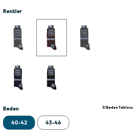
Beden Tablosu
Beden
40-42
43-46