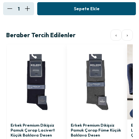
Beraber Tercih Edilenler
‹
›
Erkek Premium Dikişsiz
Erkek Premium Dikişsiz
Erke
Pamuk Çorap Lacivert
Pamuk Çorap Füme Küçük
Last
Küçük Baklava Desen
Baklava Desen
Çor