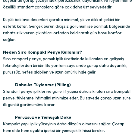
sayesinde çorap yüzeyindeki pürüzsüzlük, dayanıklılık ve tüylenmeme
özelliği standart çoraplara göre çok daha üst seviyededir.
Küçük baklava desenleri çoraba minimal, şık ve dikkat çekici bir
estetik katar. Gerçek burun dikişsiz görünüm ise parmak bölgesinde
rahatsızlık veren çıkıntıları ortadan kaldırarak gün boyu konfor
sağlar.
Neden Siro Kompakt Penye Kullanılır?
Siro compact penye, pamuk iplik üretiminde kullanılan en gelişmiş
teknolojilerden biridir. Bu yöntem sayesinde çorap daha dayanıklı,
pürüzsüz, nefes alabilen ve uzun ömürlü hale gelir.
Daha Az Tüylenme (Pilling)
Standart penye ipliklerine göre lif yapısı daha sıkı olan siro kompakt
penye, tüylenme ihtimalini minimize eder. Bu sayede çorap uzun süre
ilk günkü görünümünü korur.
Pürüzsüz ve Yumuşak Doku
Kompakt yapı, iplik yüzeyinin daha düzgün olmasını sağlar. Çorap
hem elde hem ayakta ipeksi bir yumuşaklık hissi bırakır.