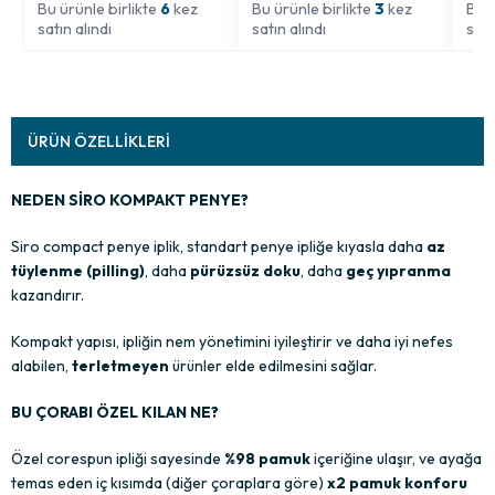
Bu ürünle birlikte
6
kez
Bu ürünle birlikte
3
kez
Bu ü
satın alındı
satın alındı
satı
ÜRÜN ÖZELLIKLERI
NEDEN SİRO KOMPAKT PENYE?
Siro compact penye iplik, standart penye ipliğe kıyasla daha
az
tüylenme (pilling)
, daha
pürüzsüz doku
, daha
geç yıpranma
kazandırır.
Kompakt yapısı, ipliğin nem yönetimini iyileştirir ve daha iyi nefes
alabilen,
terletmeyen
ürünler elde edilmesini sağlar.
BU ÇORABI ÖZEL KILAN NE?
Özel corespun ipliği sayesinde
%98 pamuk
içeriğine ulaşır, ve ayağa
temas eden iç kısımda (diğer çoraplara göre)
x2 pamuk konforu