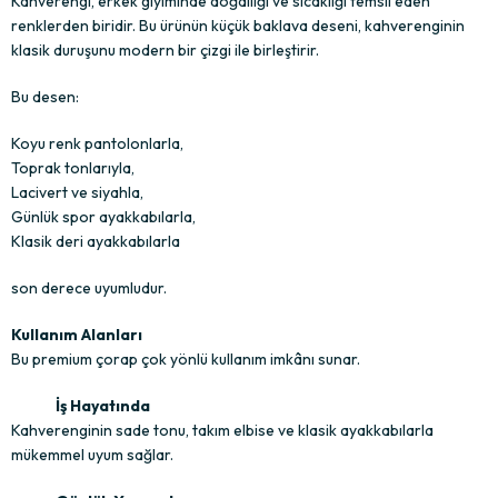
Kahverengi, erkek giyiminde doğallığı ve sıcaklığı temsil eden
renklerden biridir. Bu ürünün küçük baklava deseni, kahverenginin
klasik duruşunu modern bir çizgi ile birleştirir.
Bu desen:
Koyu renk pantolonlarla,
Toprak tonlarıyla,
Lacivert ve siyahla,
Günlük spor ayakkabılarla,
Klasik deri ayakkabılarla
son derece uyumludur.
Kullanım Alanları
Bu premium çorap çok yönlü kullanım imkânı sunar.
İş Hayatında
Kahverenginin sade tonu, takım elbise ve klasik ayakkabılarla
mükemmel uyum sağlar.