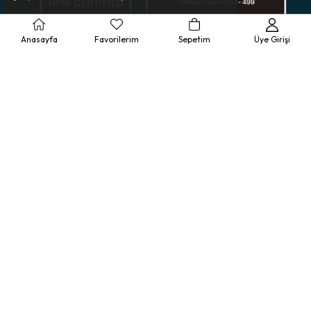
Anasayfa
Favorilerim
Sepetim
Üye Girişi
Müşteri Hizmetleri
Ürün Rehberi
Kurumsal
Yasal Bilgilendirme
© 2025 Bolero - Tüm Hakları Saklıdır.