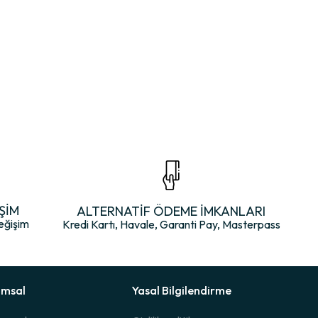
likler sayesinde bambu ipliği, ayağa temas eden her noktada rahat bir
ŞİM
ALTERNATİF ÖDEME İMKANLARI
eğişim
Kredi Kartı, Havale, Garanti Pay, Masterpass
umsal
Yasal Bilgilendirme