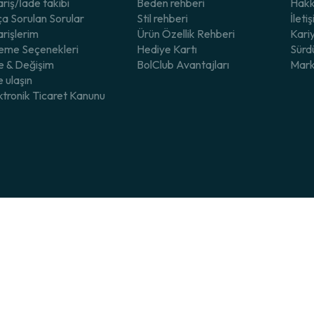
ariş/İade takibi
Beden rehberi
Hakk
ıcaklıkta tutar.
ça Sorulan Sorular
Stil rehberi
İleti
arişlerim
Ürün Özellik Rehberi
Kari
me Seçenekleri
Hediye Kartı
Sürdü
u dikiş, ayakkabı içinde baskı oluşturarak yürüyüş sırasında ağrıya ve tahr
e & Değişim
BolClub Avantajları
Mark
e ulaşın
ktronik Ticaret Kanunu
çilmez bir rahatlık sunar.
Çok sıkı lastikler dolaşımı olumsuz etkilerken çok gevşek lastikler gün iç