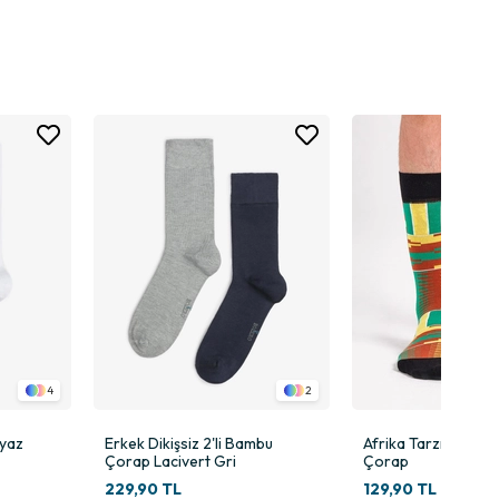
sıyla öne çıkar. Ürün; siro kompakt bambu ipliğinin sağladığı
.
y sunan kompakt bambu ipliği, çoraba önemli avantajlar kazandırır:
Gün içerisinde yoğun tempoyla hareket eden erkekler için bu özellik
4
2
eyaz
Erkek Dikişsiz 2'li Bambu
Afrika Tarzı Etnik D
renklerden biridir. Bu modelde siyah zemini tamamlayan üç çizgi
Çorap Lacivert Gri
Çorap
229,90 TL
129,90 TL