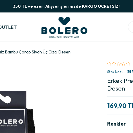
350 TL ve üzeri Alışverişlerinizde KARGO ÜCRETSİZ!
OUTLET
siz Bambu Çorap Siyah Üç Çizgi Desen
Stok Kodu
(BL
Erkek Pre
Desen
169,90 T