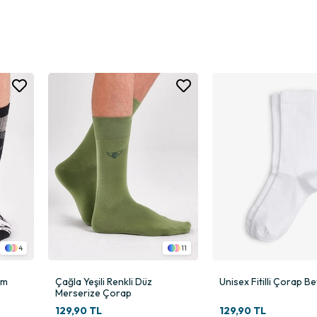
fesyonel düzeyde yanıt veren özel üretim bir çoraptır.
bu ipliğinin doğal yumuşaklığı ile bu model hem şık hem de konforlu yapı
tik örgü ayarının sunduğu konfor sayesinde gün boyu premium deneyim verir
ği ile üretilmesidir. Standart ipliklere kıyasla çok daha kaliteli bir yüze
sağlar. Bu sayede terleme, kötü koku ve rahatsızlık hissi minimuma iner. 
4
11
ım
Çağla Yeşili Renkli Düz
Unisex Fitilli Çorap B
. Hem klasik kombinlerde hem de günlük kullanımda en çok tercih edilen 
Merserize Çorap
129,90 TL
129,90 TL