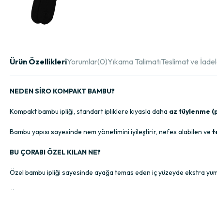
Ürün Özellikleri
Yorumlar
(0)
Yıkama Talimatı
Teslimat ve İade
NEDEN SİRO KOMPAKT BAMBU?
Kompakt bambu ipliği, standart ipliklere kıyasla daha
az tüylenme (p
Bambu yapısı sayesinde nem yönetimini iyileştirir, nefes alabilen ve
t
BU ÇORABI ÖZEL KILAN NE?
Özel bambu ipliği sayesinde ayağa temas eden iç yüzeyde ekstra yumuş
Özel örgü tekniği ile çorabın ön kısmında tamamen pürüzsüz üst yüz
Eşsiz lastik örgü ayarlarıyla ayağınızda iz bırakmayan,
sıkmayan
ve 