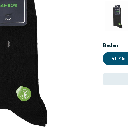
›
Beden
41-45