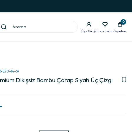
0
Üye Girişi
Favorilerim
Sepetim
R-E70-14-S)
mium Dikişsiz Bambu Çorap Siyah Üç Çizgi
L