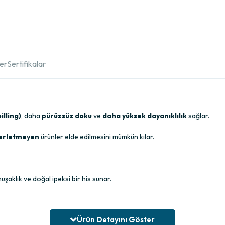
ler
Sertifikalar
illing)
, daha
pürüzsüz doku
ve
daha yüksek dayanıklılık
sağlar.
erletmeyen
ürünler elde edilmesini mümkün kılar.
aklık ve doğal ipeksi bir his sunar.
ey ve
burun dikişsiz
görünümü elde edilir.
Ürün Detayını Göster
gün boyu konfor sağlayan bir kullanım sunar.