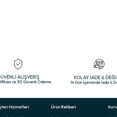
r. Bu ürün de bunu kusursuz şekilde yansıtır.
ul edilir. Doğal yumuşaklık, nefes alabilirlik ve ipeksi dokunuş gibi özel
ÜVENLİ ALIŞVERİŞ
KOLAY İADE & DEĞİ
tifikası ve 3D Güvenli Ödeme
14 Gün İçerisinde İade & D
teri Hizmetleri
Ürün Rehberi
Kur