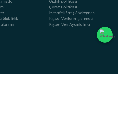
ımızda
Gizlilik politikası
şim
Çerez Politikası
yer
Mesafeli Satış Sözleşmesi
rülebilirlik
Kişisel Verilerin İşlenmesi
işe sebep olabilir. Bu modelde ise tam tersine dikişsiz burun
alarımız
Kişisel Veri Aydınlatma
inde çorabın aşağı kaymasına neden olur. Bu modelde kullanılan özel