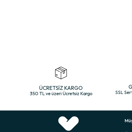
Bu desenin sağladığı stil avantajları:
Minimalist bir şıklık sunar
Fark edilmeyecek kadar sade ama tarzı ortaya çıkaran bir detaydır
Hem spor hem klasik ayakkabılarla uyumludur
Çorap ayakkabıdan göründüğünde modern bir etki oluşturur
Bolero’nun tasarım anlayışında sadelik ve şıklık her zaman bir aradadı
Doğal Bambu İpliği ile Üstün Konfor
Bambu lifleri tekstilde konforun altın standartlarından biri olarak kab
his sunar.
G
ÜCRETSİZ KARGO
Bu çorap, bambu dokusunun sunduğu şu konfor avantajlarını taşır:
SSL Ser
350 TL ve üzeri Ücretsiz Kargo
Yumuşacık ve pürüzsüz yüzey
Hassas ciltlerle tamamen uyumlu yapı
Tahriş etmeyen doğal lifler
Isı dengeleme özelliği (kışın sıcak, yazın serin tutar)
Müş
Hafiflik ve esneklik