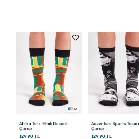
Bambu Çorap Siyah Üç Çizgi Desen modeli, tüm bu gereksinimlere pro
Siyah rengin kusursuz uyumu, üç çizgi desenin modern görünümü ve bam
dayanıklılık, dikişsiz burun teknolojisinin rahatlığı ve sıkmayan las
Siro Kompakt Bambu Teknolojisi: Pürüzsüz ve Dayanıklı Yapı
Bu çorabın en güçlü teknik özelliklerinden biri siro kompakt bambu ipli
Daha az tüylenme (pilling)
Daha pürüzsüz bir yüzey
Daha yüksek dayanıklılık
Daha iyi nefes alma kapasitesi
Terletmeyen doğal yapı
Bambu liflerinin nem yönetimi, ayakların gün boyunca kuru kalmasını 
büyük bir avantajdır.
2
12
Şık ve Minimalist Tasarım: Siyah Üç Çizgi Desen
Afrika Tarzı Etnik Desenli
Adventure Sports Tasar
Siyah renk, erkek modasında hem sade hem iddialı bir duruşa sahiptir
Çorap
Çorap
deseni, çoraba hem sportif hem modern bir görünüm kazandırır.
129,90 TL
129,90 TL