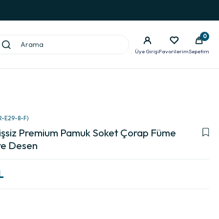
0
Üye Girişi
Favorilerim
Sepetim
R-E29-8-F)
kişsiz Premium Pamuk Soket Çorap Füme
re Desen
L