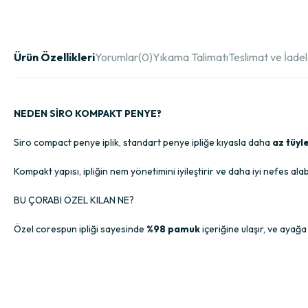
Ürün Özellikleri
Yorumlar
(0)
Yıkama Talimatı
Teslimat ve İade
NEDEN SİRO KOMPAKT PENYE?
Siro compact penye iplik, standart penye ipliğe kıyasla daha
az tüyl
Kompakt yapısı, ipliğin nem yönetimini iyileştirir ve daha iyi nefes alab
BU ÇORABI ÖZEL KILAN NE?
Özel corespun ipliği sayesinde
%98 pamuk
içeriğine ulaşır, ve ayağ
Özel örgü tekniği sayesinde çorabın ön kısmında tamamen pürüzsüz 
Eşsiz lastik örgü ayarlarıyla; ayağınızda hiçbir zaman iz bırakmayan,