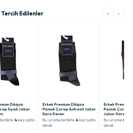
Tercih Edilenler
‹
›
mium Dikişsiz
Erkek Premium Dikişsiz
Erkek Premium D
rap Siyah Jakar
Pamuk Çorap Antrasit Jakar
Pamuk Çorap K
en
Kare Desen
Jakar Kare De
birlikte
4
kez satın
Bu ürünle birlikte
4
kez satın
Bu ürünle birli
alındı
alındı