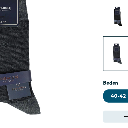
›
Beden
40-42