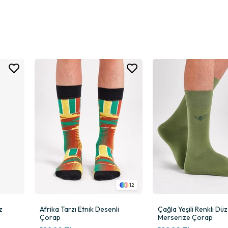
 Desen Nedir?
ip ve ileri örgü teknikleriyle üretilmiş premium bir erkek soket çorabıdı
 şık ve karakteristik bir görünüm sunar. Füme tonunun modernliği ile bi
iş etmeyen bir dokunuş sağlar. Gerçek burun dikişsiz görünüm, ayakta 
n uzun süre tüylenmeden, formunu kaybetmeden kullanılmasını mümkün kıla
aha kaliteli, dayanıklı ve pürüzsüz olmasını sağlayan modern bir iplik eğ
12
ellik, çorabın uzun yıllar boyunca ilk günkü gibi görünmesine yardımcı ol
z
Afrika Tarzı Etnik Desenli
Çağla Yeşili Renkli Düz
Çorap
Merserize Çorap