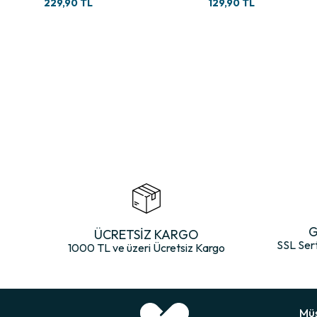
229,90 TL
129,90 TL
Siro kompakt penye, pürüzsüz yüzey dokusu sunar ve çorabın ayakta r
Geç Yıpranma
İpliklerin sıkı ve dayanıklı yapısı, çorabın yıkama ve kullanıma karşı da
Terletmeyen Doğal Yapı
Nefes alabilir pamuk yapısı, ayakta terleme ve koku oluşumunu azaltır
Bu Çorabı Özel Kılan Teknik Özellikler
%98 Pamuk İçeriği
Yüksek pamuk oranı sayesinde çorap son derece yumuşak, doğal ve hav
X2 Pamuk Konforu
Özel corespun iplik yapısı sayesinde ayağa temas eden iç kısımda pamu
Gerçek Burun Dikişsiz Görünümü
G
ÜCRETSİZ KARGO
SSL Ser
Burun bölgesinde rahatsız edici dikiş çizgisi bulunmaz. Bu özellik, has
1000 TL ve üzeri Ücretsiz Kargo
Sıkmayan Lastik Örgüsü
Elastik ve esnek yapısı sayesinde çorap ayağı sıkmadan kavrar. Bile
Tüylenmeyen Dayanıklı Yüzey
Siro kompakt penye ipliği sayesinde çorabın yüzeyi tüylenmeye karşı 
Müş