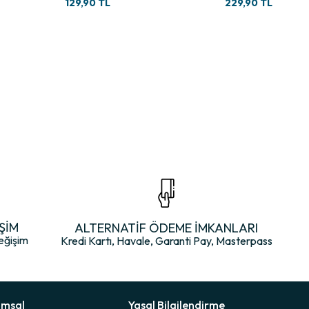
129,90 TL
229,90 TL
ŞİM
ALTERNATİF ÖDEME İMKANLARI
eğişim
Kredi Kartı, Havale, Garanti Pay, Masterpass
umsal
Yasal Bilgilendirme