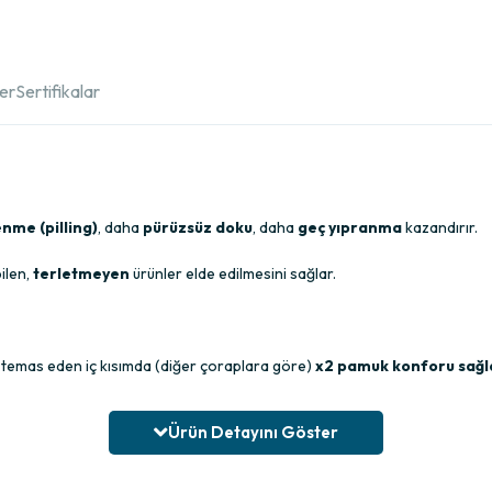
ler
Sertifikalar
enme (pilling)
, daha
pürüzsüz doku
, daha
geç yıpranma
kazandırır.
ilen,
terletmeyen
ürünler elde edilmesini sağlar.
a temas eden iç kısımda (diğer çoraplara göre)
x2 pamuk konforu sağl
üst yüzey ve
gerçek burun dikişsiz
görünümü sağlar.
Ürün Detayını Göster
sıkmayan lastik
konforu yaşatır.