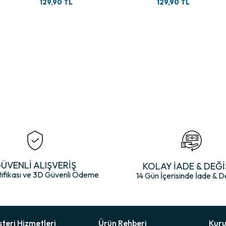
129,90 TL
129,90 TL
ahatsızlık vermesini engeller.
ha dirençli olmasını sağlar.
. Ayak daha kuru ve hafif hisseder.
a alabilir bir yapı sunar. Uzun süre kullanımda dahi tahriş etmez.
k konforu iki kat fazla hissedilir.
ÜVENLİ ALIŞVERİŞ
KOLAY İADE & DEĞİ
tifikası ve 3D Güvenli Ödeme
sas ayak yapısına sahip kullanıcılar için büyük avantaj sağlar.
14 Gün İçerisinde İade & D
kte iz bırakmaz ve kayma yapmaz.
dayanıklı hâle gelir. Günlük kullanımda dahi estetik görüntü bozulmaz.
teri Hizmetleri
Ürün Rehberi
Kur