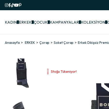
KADIN
ERKEK
ÇOCUK
KAMPANYALAR
KOLEKSİYON
Anasayfa
ERKEK
Çorap
Soket Çorap
Erkek Dikişsiz Pre
Stoğu Tükeniyor!