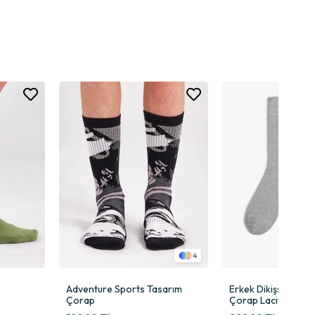
r. Soket formu ayakta ideal yükseklikte durmasını sağlar ve günlük
rlikte kullanılan örgü tekniği çoraba hem maskülen hem de sofistike
baskı ve sürtünmeyi ortadan kaldırarak maksimum konfor sunar.
r.
irme yöntemidir.
4
ur.
Adventure Sports Tasarım
Erkek Dikişsiz 2'li 
Çorap
Çorap Lacivert Gri