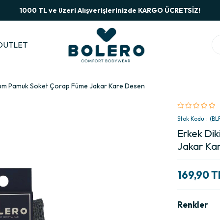
1000 TL ve üzeri Alışverişlerinizde KARGO ÜCRETSİZ!
OUTLET
mium Pamuk Soket Çorap Füme Jakar Kare Desen
Stok Kodu
(BL
Erkek Di
Jakar Ka
169,90 T